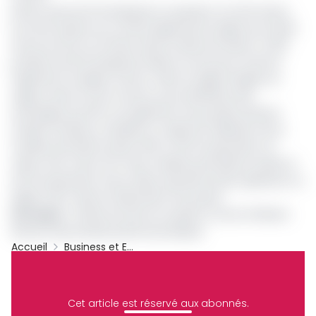
Notons que les 15 entreprises en question ont été retenu
lors de la session du comité régional de l’origine qui s’était
tenue du 20 au 24 février dans la ville de Douala, ou 300
produits de 25 entreprises étaient en lice pour recevoir
l’agrément d’origine Cemac. Selon la règle d’origine en
vigueur dans la zone Cemac, pour bénéficier des
avantages qu’offre cet agrément, les produits doivent
remplir certaines conditions. Il s’agit de l’utilisation de la
matière première locale à 100 %, de l’incorporation en
valeur d’au moins 40 % des matières premières locales et
de l’incorporation d’une valeur ajoutée locale supérieure ou
égale à 30 % dans la fabrication du produit.
Lire aussi
:
Le Mincommerce en guerre contre l’inflation
des prix des produits pharmaceutiques
Accueil
Business et Entreprises
Luc Magloire Mbarga Atangana
Cemac
Mincommerce
Archive
Cet article est réservé aux abonnés.
Partager