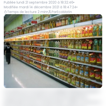
Publiée
lundi 21 septembre 2020 à 18:32:46
Modifiée
mardi 14 décembre 2021 à 18:47:24
Temps de lecture
2
min
Par
EcoMatin
Le ministre du Commerce Luc Magloire Mbarga Atangana,
a récemment procédé à la remise des agréments
préférentiels Cemac, de 210 produits « Made in Cameroon »