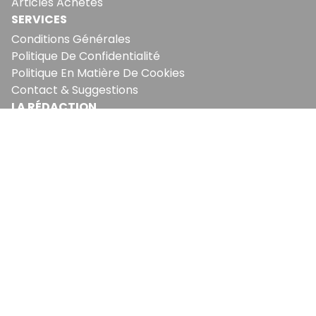
Articles Achetés
SERVICES
Conditions Générales
Politique De Confidentialité
Politique En Matière De Cookies
Contact & Suggestions
LA RÉDACTION
Qui Sommes-Nous?
Nous Rejoindre
Notre Équipe
Lettre Du DP
Recevez notre briefing économique et
financier tous les jours avant 10 heures.
Sinscrire a la newsletter