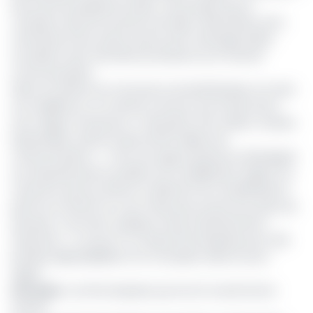
issus de 15 entreprises locales. Ces produits qui se
comptent dans les secteurs de l’agro-alimentaire, de la
cimenterie entre autres auront pour avantage la libre
circulation sans franchise de douane sur le marché
communautaire.
Selon le ministre du Commerce, les bénéficiaires ont ainsi
une visibilité sur ce marché commun aux 6 états de la
sous-région (Cameroun, Tchad, RDC, RCA, Gabon, Guinée-
Equatoriale), estimé à près de 60 millions de
consommateurs : « c’est une opportunité pour développer
nos industries parce qu’elles ont la visibilité par rapport au
marché et puis ça donne un élément de compétitivité à
partir du moment au vous n’êtes pas soumis aux droits de
douanes. C’est donc quelque chose d’extrêmement
important ». A ce jour on compte 35 entreprises pour 322
produits déjà labellisés et en circulation dans la sous-
région.
Lire aussi
:
Les 35 entreprises qui font le marché de la
Cemac