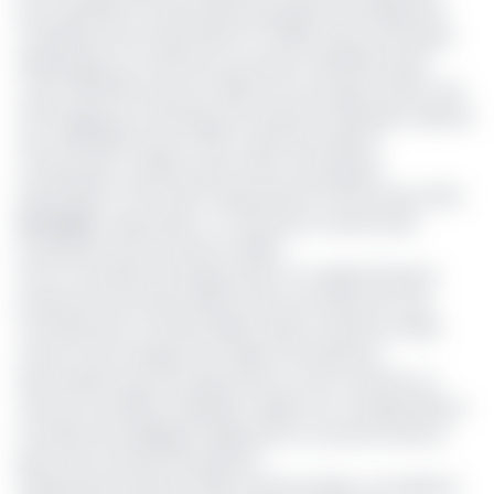
pour satisfaire à la demande qui jusqu’ici est largement
comblée par les importations. En 2019, l’offre en produits
halieutiques au Cameroun se situait à 335 158 tonnes
contre 390 519 tonnes en 2018, soit une baisse de 15%. Une
offre largement dominée par la pêche artisanale maritime
avec 265 968 tonnes (79%), suivie de la pêche
continentale 45 933 tonnes (14%), de la pêche
industrielle 14 178 (4%)et l’aquaculture 9 078 tonnes (3%).
Lire aussi
:
Aquaculture : le Cameroun cherche des
investisseurs pour booster la filière
Pour le cas précis de l’aquaculture, l’on apprend que la
production de l’année 2019 a subi une hausse de 74%,
contrairement à l’année 2018 où elle se situait à 5 213,9
tonnes. Dans l’optique de faciliter l’écoulement
des produits issus de l’aquaculture sur les marchés, au
mois de mai 2020, le Minepia a signé une correspondance
à l’endroit des délégués régionaux en vue de la mise en
place des marchés de poissons
d’aquaculture dans les villes camerounaises. Les espèces