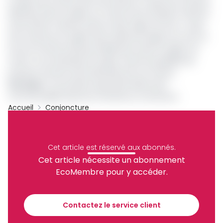
Il s’agit entre autres des rives droites et gauche du fleuve
Dibamba dans la région du littoral, de la façade maritime
entre limbe et Idenau dans le Fako région du Sud –ouest,
de la retenue du Lagdo dans la Bénoué région du nord ou
encore du fleuve Nyong à Mbalmayo dans la région du
centre. Les investisseurs avaient aussi la possibilité de
proposer d’autres sites identifiés par eux même.
Lire aussi
:
Les produits aquacoles désormais
commercialisés dans les marchés au Cameroun
Accueil
Conjoncture
Archive
Partager
Cet article est réservé aux abonnés.
Cet article nécessite un abonnement
EcoMembre pour y accéder.
Recevez notre briefing économique et
financier tous les jours avant 10 heures.
Contactez le service client