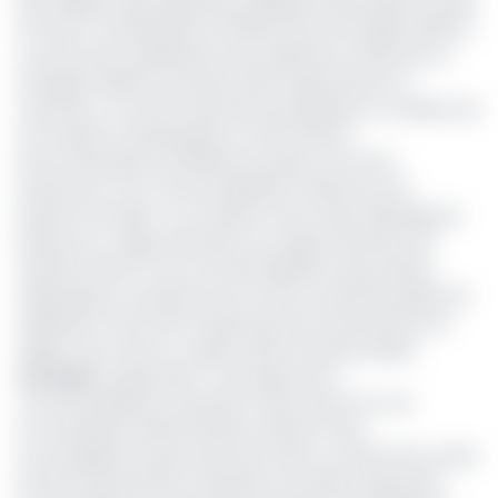
liste additive des opérateurs présélectionnés dans le cadre
de l’avis à manifestation d’intérêt lancé le 15 juillet 2020 en
vue de la pré-qualification des opérateurs nationaux et
étrangers désireux d’investir dans l’aquaculture au
Cameroun. Au total 41 personnes physiques et morales soit
22 morales et 19 physiques ont été retenus.
Dans l’ensemble, les différents projets vont de la
production et la commercialisation d’alevins et les
poissons de table ; à la création d’une unité d’élevage de
poissons en cages flottantes, de cages flottantes, de
transformation et de commercialisation des produits
halieutiques, en passant par la mise sur pied de projets de
réalisation d’une ferme aquacole pour la production de
tilapia mono sexe en cage et biens d’autres projets.
Lire aussi
:
Aquaculture : des espaces de
commercialisation de poisson d’eau douce en vue
Les entreprises sélectionnées viendront ainsi
accompagner le gouvernement dans sa volonté de vouloir
booster la production nationale en produits aquacoles