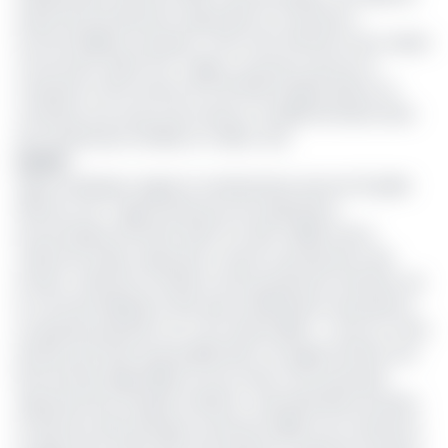
issues de la production aquacoles au Cameroun
sont les tilapias, le poisson-chat nord-africain et les carpes
communes. Selon le Dr Taïga, ce secteur qui est en
croissance offre environ 15 à 20 000 emplois directs et
constitue une source de revenus complémentaires dans
de nombreuses familles en milieu rural.
Intérêt
Selon le Minepia, l’appel à manifestation lancé le 15 juillet
2021 est une « opportunité pour les opérateurs
économiques d’investir dans l’un des maillons de la
chaîne de valeur aquacole, à savoir, la production des
intrants aliments et alevins, de la production intensive, de
la commercialisation ainsi que la distribution de poissons
en grande quantité à un cout raisonnable ». C’est sur cette
lancée qu’il avait aussi publié dans cet appel d’offres une
liste de sites disponibles sur les zones à fort potentiel
aquacole de la façade maritime ; des périmètres fluviaux
et des lacs dans presque toutes les régions du Cameroun.