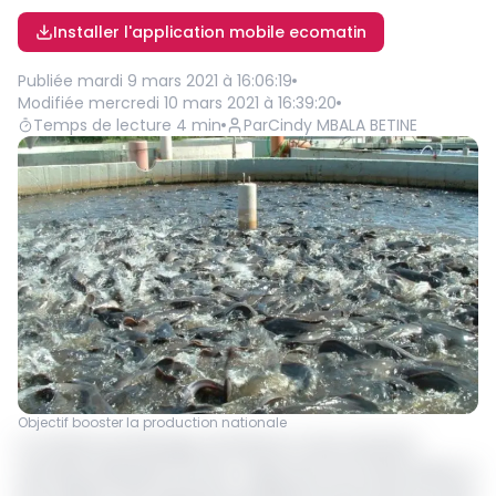
Installer l'application mobile ecomatin
Publiée
mardi 9 mars 2021 à 16:06:19
Modifiée
mercredi 10 mars 2021 à 16:39:20
Temps de lecture
4
min
Par
Cindy MBALA BETINE
Objectif booster la production nationale
Le ministre de l’Elevage, de Pêches et des industries
animales (Minepia) Docteur Taïga vient de rendre public la