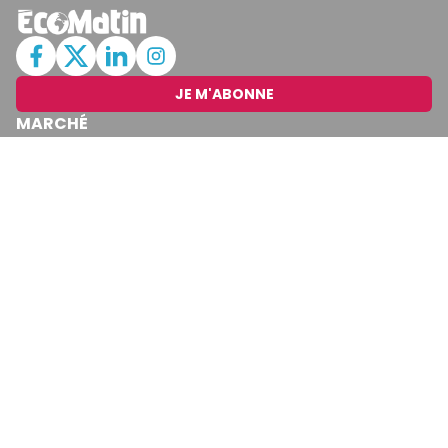
JE M'ABONNE
MARCHÉ
Cotation
Bourses
Fonds
Matières Premières
Convertisseur
ABONNEMENTS
Mon Compte
Mes Abonnements
Newsletters
Articles Achetés
SERVICES
Conditions Générales
Politique De Confidentialité