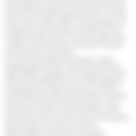
mise en place pour limiter l’accès aux financements des
États, particuliers et opérateurs économiques, mais aussi
de lutter contre l’inflation galopante dans la zone Cemac.
Dans la même cadence, la Beac a procédé plusieurs fois
au relèvement de ses principaux taux directeurs (Taux
d’intérêt des appels d’offres et Taux de la facilité de prêt
marginal). Ce qui rendait plus coûteuses les ressources
pour les banques commerciales.
Pour survenir à la suspension des injections, la Beac
réduisait progressivement le volume de ses opérations
hebdomadaires. L’enveloppe mise à disposition culminait
désormais à 50 milliards de Fcfa contre 250 milliards de
Fcfa pratiquement chaque semaine tout au long des
années 2020 et 2021. Selon l’institut d’émission monétaire,
l’injection d’importants financements dans les circuits
économiques contribue à entretenir l’inflation, surtout
dans des pays comme ceux de la Cemac, dans lesquels la
plupart des biens et services sont importés.
Après la suspension des injections, les banques