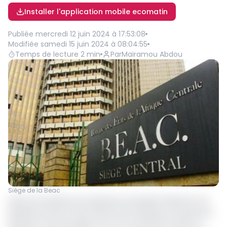
Installer l'application mobile ecomatin
Publiée
mercredi 12 juin 2024 à 17:53:08
Modifiée
samedi 15 juin 2024 à 08:04:55
Temps de lecture
2
min
Par
Mairamou Abdou
Siège de la Beac
Selon les résultats de l’opération principale d’injection de
liquidité lancée le 11 juin dernier par la Banque centrale, les
banques commerciales ont eu une réaction timide. En