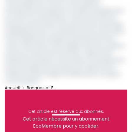
commerciales de la Cemac ont été sujettes à
l’intensification des opérations de reprise de liquidité dans
les coffres-forts des banques ; et plus récemment les
émissions des bons Beac, afin de ponctionner davantage
de liquidité bancaire. Ces opérations qui sont entre autres
armes utilisées par la banque centrale des États de la
Cemac visent dans le même sillage à durcir les conditions
d’accès aux financements des Etats. L’objectif étant
d’assécher les banques commerciales, et restreindre ainsi
l’accès des agents économiques pour réduire de 20 %
l’inflation qui serait d’origine monétaire dans cet espace
communautaire.
Accueil
Banques et Finance
BEAC
Cemac
Archive
Partager
Cet article est réservé aux abonnés.
Cet article nécessite un abonnement
EcoMembre pour y accéder.
Recevez notre briefing économique et