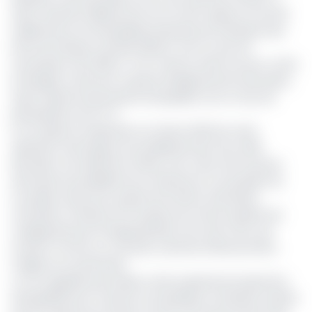
effet, seuls 55 milliards de Fcfa ont été captés sur les 120
milliards de Fcfa de liquidité proposée par la Banque des
Etats de l’Afrique centrale (Beac), soit un taux de
souscription de 45,83 %. A en croire la même source, cette
enveloppe a été servi à quatre établissements bancaires,
ayant exprimé des besoins de liquidité, soit un taux de
participation de 2,17 %.
Un an après la suspension en février 2023 de cette
opération d’envergure, les établissements de crédit
devraient normalement affluer vers cette offre qui leur
donnerait la possibilité de se refinancer et d’acquérir de
nouvelles ressources auprès de l’institut d’émission
monétaire. Grande est la surprise de cette bouderie qui
s’expliquerait par l’innappropriation de cette offre, qui
survient comme un nouveau canal de refinancement,
malgré son ancienneté.
L’on se rappelle que la Beac avait suspendu les injections
de liquidités pour s’arrimer à la politique monétaire austère