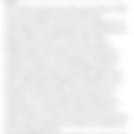
2024
Ce contraste intervient alors même que l’entreprise, filiale
de la Luxembourgeoise Société financière des
caoutchoucs (Socfin) vient d’annoncer la distribution de
2,484 milliards FCFA de dividendes à ses actionnaires pour
l’exercice 2024, soit 2 000 FCFA par action avant
prélèvement de l’impôt sur le revenu des capitaux
mobiliers (IRCM). Cette décision est soutenue par des
résultats financiers en forte progression : l’entreprise a
enregistré un bénéfice net de 2,781 milliards FCFA, en
hausse de 354% par rapport à 2023 (612,5 millions FCFA),
soit le meilleur bénéfice réalisé par l’entreprise au cours
des quatre dernières années. Cette performance est
portée par une hausse de 12,5% de la production de
caoutchouc sec et une augmentation de 28% des prix
internationaux, entraînant une croissance de 61% du
chiffre d’affaires sur cette activité. De même, les volumes
d’huile rouge et de palmiste ont également progressé de
11% et 14% respectivement.