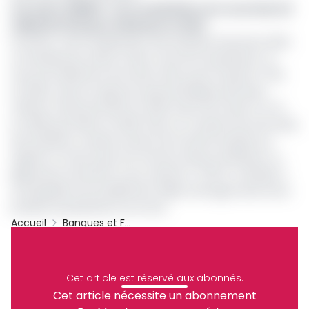
Lire aussi :
BVMAC : vers un bénéfice net record de 2,8
milliards FCFA pour Safacam en 2024
Pourtant, cette amélioration des résultats financiers 2024
ne semble pas suffire à faire courir les investisseurs. Le
taux de rendement de l’action, bien qu’en hausse à 7,6%
en 2024, reste en deçà du seuil symbolique des deux
chiffres. Il était de 9,24% en 2021, avant de chuter à 4,7%
en 2022 puis 1,84% en 2023. Dans un contexte de remontée
des résultats, certains acteurs de marché auraient pu
espérer un retour plus net vers les niveaux antérieurs. Le
glissement annuel du cours, estimé à -0,57%, combiné à
une liquidité structurellement faible, témoigne ainsi d’une
prudence persistante sur le titre.
Accueil
Banques et Finance
Safacam
BVMAC
Socfin
Archive
Partager
Cet article est réservé aux abonnés.
Cet article nécessite un abonnement