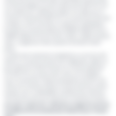
ont été échangées à un prix unitaire de 26 499 FCFA, soit
une variation de -0,003% par rapport à la veille, pour un
montant total de 264 990 FCFA. Ce mouvement, bien que
modeste, a suffi à entraîner un repli de la capitalisation
boursière du marché, passée de 438,832 milliards FCFA à
438,831 milliards FCFA. De même, l’indice « BVMAC All Share
Index » a également fléchi, passant de 941,62 à 941,61
points.
La seule autre transaction enregistrée au cours de cette
séance a concerné 11 actions de La Régionale, cédées au
prix unitaire de 42 500 FCFA pour un montant global de
467 500 FCFA. Les autres titres cotés n’ont enregistré
aucun mouvement. Plusieurs propositions d’achat et de
vente sont toutefois restées en attente dans les carnets
d’ordres, avec un déséquilibre manifeste pour Safacam :
791 offres de vente pour seulement 3 intentions d’achat.
Lire aussi :
Cameroun : Safacam va rapporter près de
1,5 milliard FCFA de dividendes à Bolloré pour l’année