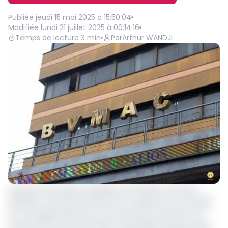
Publiée
jeudi 15 mai 2025 à 15:50:04
Modifiée
lundi 21 juillet 2025 à 00:14:16
Temps de lecture
3
min
Par
Arthur WANDJI
La Bourse des Valeurs Mobilières de l’Afrique Centrale
(BVMAC) a clôturé sa séance de cotation du 14 mai 2025
sur une légère baisse du cours de l’action Safacam. Dix
actions de cette société agro-industrielle camerounaise