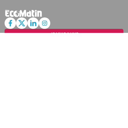
JE M'ABONNE
MARCHÉ
Cotation
Bourses
Fonds
Matières Premières
Convertisseur
ABONNEMENTS
Mon Compte
Mes Abonnements
Newsletters
Articles Achetés
SERVICES