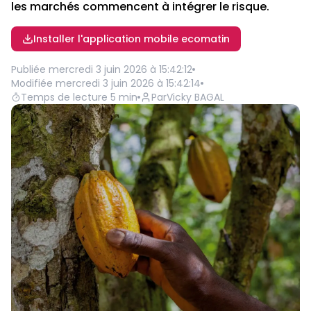
les marchés commencent à intégrer le risque.
Installer l'application mobile ecomatin
Publiée
mercredi 3 juin 2026 à 15:42:12
Modifiée
mercredi 3 juin 2026 à 15:42:14
Temps de lecture
5
min
Par
Vicky BAGAL