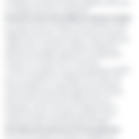
numérique, le manque de solutions digitales constituerait
un véritable frein pour la compétitivité.
Des pertes récurrentes malgré la croissance du bilan
Sur le plan financier, les débuts restent difficiles. En 2023,
Bange Bank Cameroun a affiché une perte nette de 5,4
milliards FCFA, en hausse par rapport à celle de 2022 (4,8
milliards FCFA). Ces pertes successives traduisent la
difficulté de rentabiliser rapidement une implantation
récente sur un marché ultra-concurrentiel.
Toutefois, le total bilan a connu une progression de 58,6%
sur un an, atteignant 67,2 milliards FCFA fin 2023. Cela
place la banque au 17ᵉ rang national, entre la Banque
Camerounaise des PME (41,9 milliards FCFA) et Access
Bank Cameroun (près de 100 milliards FCFA). Une
progression, certes, mais encore marginale dans un
marché dominé par une dizaine de grands acteurs
(Afriland First Bank, Société Générale, AFG Bank).
Une collecte de ressources en forte progression
Sur le front des dépôts, la banque a enregistré une