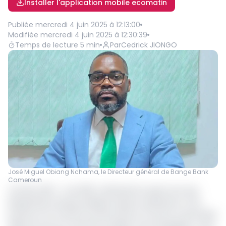
Installer l'application mobile ecomatin
Publiée
mercredi 4 juin 2025 à 12:13:00
Modifiée
mercredi 4 juin 2025 à 12:30:39
Temps de lecture
5
min
Par
Cedrick JIONGO
José Miguel Obiang Nchama, le Directeur général de Bange Bank
Cameroun
Octobre 2021 - mai 2025. Voilà bientôt quatre ans que
Bange Bank, banque publique équato-guinéenne, s’est
lancée sur le marché camerounais en ouvrant sa première