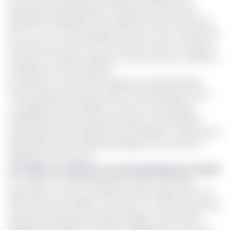
progression spectaculaire. À fin 2024, ses ressources
collectées atteignaient 37,8 milliards FCFA, en hausse de
116 % sur un an. Cela représente environ 0,45 % de parts de
marché, pour près de 5 700 comptes ouverts. Un résultat
porté par son réseau d’agences, mais qui reste modeste à
l’échelle du marché national.
Les dépôts à vue dominent largement (30,25 milliards
FCFA), représentant près de 80 % du portefeuille, contre
7,2 milliards pour les dépôts à terme. Côté clientèle,
l’établissement est fortement exposé aux entreprises
privées (plus de 25 milliards FCFA de dépôts), suivies par les
particuliers et les entreprises publiques, avec environ 4
milliards FCFA chacune.
Un crédit en croissance et un bon pilotage des risques
En matière de crédit, Bange Bank affiche une solide
dynamique. Son encours s’élève à 53,5 milliards FCFA à fin
2024, soit près de 0,88 % du marché. Ce volume lui permet
de devancer plusieurs banques établies, comme UBC,