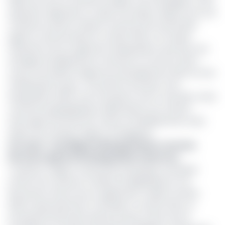
filiale hors de son territoire d’origine. Pari stratégique, cette
expansion régionale se voulait une étape majeure vers une
croissance externe. Depuis l'ouverture de sa première
agence camerounaise en octobre 2021, un an après
l’obtention de son agrément, Bange Bank a poursuivi une
stratégie de déploiement soutenue. En trois ans, elle a
ouvert une dizaine d’agences, principalement dans la zone
méridionale du pays : trois dans le Sud (Kye-Ossi,
Sangmélima, Kribi), trois à Douala et trois à Yaoundé. Cette
couverture géographique ciblée illustre une volonté
d’ancrage local renforcé, même si l’établissement reste
absent de certaines régions stratégiques.
Lire aussi :
José Miguel Obiang Nchama, nouveau
Directeur général de Bange Bank Cameroun
Toutefois, malgré ce dynamisme physique, la banque
souffre d’un retard en matière de digitalisation et le
lancement récent de son application mobile (octobre
2024) visait justement à rattraper ce retard. Dans un
écosystème bancaire de plus en plus tourné vers le