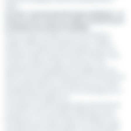
solaire.
Lire aussi :
Centrale hydroélectrique de Mbakaou : au
Cameroun, EDC s’associe au cabinet français ISL pour
la réalisation des études de faisabilité
Selon les études techniques, environnementales et
sociales validées par les autorités, le futur complexe
affichera une capacité totale de 400 MW, contre une
estimation initiale comprise entre 250 et 300 MW. Cette
montée en puissance résulte, notamment, d’une
optimisation des aménagements envisagés autour du
réservoir. Dans le détail, le projet prévoit la construction de
trois centrales distinctes. La première sera une centrale
hydroélectrique de 54 MW en amont du barrage, pour un
coût estimé à 84 milliards Fcfa.
Une deuxième centrale hydroélectrique de 234 MW sera
construite en aval, à une dizaine de kilomètres du site
principal, pour un montant évalué à 310 milliards Fcfa. À
ces infrastructures viendra s’ajouter une centrale solaire