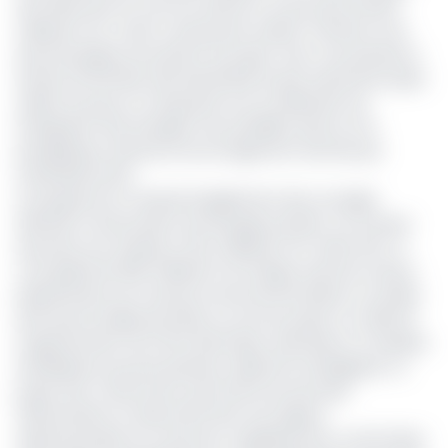
de 111 MW dont le coût est estimé à un peu plus de 55,3
milliards Fcfa. Cette composante solaire constitue l’une
des principales innovations du projet. Avec une puissance
de plus de 100 MW, elle deviendrait le plus important projet
solaire du pays et marquerait une accélération de
l’intégration des énergies renouvelables dans le mix
énergétique national, encore largement dominé par
l’hydroélectricité.
Le programme comprend également des ouvrages
destinés à l’évacuation de l’énergie produite. Les travaux
associés sont évalués à 20,3 milliards Fcfa. Selon EDC, le
coût global de 566 milliards Fcfa intègre aussi les travaux
préparatoires, les mesures environnementales et sociales
ainsi que les dépenses liées au suivi du projet. Au-delà de
l’augmentation de l’offre électrique nationale, le complexe
de Mbakaou poursuit plusieurs objectifs stratégiques. Le
projet doit, notamment, permettre de sécuriser
l’alimentation en électricité des trois régions
septentrionales du Cameroun, régulièrement confrontées