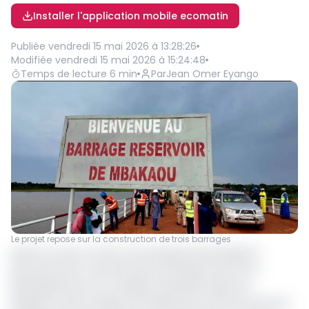
Installer l'application mobile ecomatin
Publiée
vendredi 15 mai 2026 à 13:28:26
Modifiée
vendredi 15 mai 2026 à 15:24:48
Temps de lecture
6
min
Par
Jean Omer Eyango
Le projet repose sur la construction de trois barrages
Après la mise en service du barrage de Nachtigal, le
gouvernement camerounais mise désormais sur le
développement du complexe hydroélectrique de
Mbakaou, dans la région de l’Adamaoua, afin de renforcer