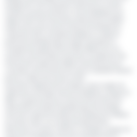
durablement l’offre nationale en électricité et soutenir
l’ambition du pays de devenir un hub énergétique sous-
régional. Selon des informations obtenues par EcoMatin
auprès d’une source interne à Electricity Development
Corporation (EDC), l’entreprise publique en charge du
patrimoine hydroélectrique, le projet nécessitera un
investissement global estimé à 566 milliards FCFA. Les
autorités camerounaises recherchent actuellement des
financements auprès des bailleurs internationaux pour
concrétiser cette infrastructure, dont le calendrier indicatif
prévoit un début des travaux en 2027.
Situé dans le département du Djerem, dans la région de
l’Adamaoua, le barrage-réservoir de Mbakaou, inauguré en
1969, n’a jusqu’ici joué qu’un rôle de retenue d’eau pour
l’alimentation du bassin hydroélectrique de la Sanaga.
Doté d’une capacité annuelle de stockage de 2,6 milliards
de mètres cubes, cet ouvrage historique affiche
désormais sa vocation à devenir un véritable complexe de
production énergétique associant hydroélectricité et