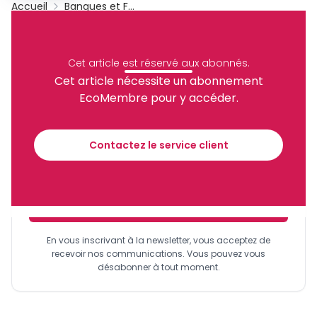
Accueil
Banques et Finance
Cameroun
Société Générale Cameroun
Cemac
Cnps
Archive
Cet article est réservé aux abonnés.
Partager
Cet article nécessite un abonnement
EcoMembre pour y accéder.
Recevez notre briefing économique et
financier tous les jours avant 10 heures.
Contactez le service client
Sinscrire a la newsletter
En vous inscrivant à la newsletter, vous acceptez de
recevoir nos communications. Vous pouvez vous
désabonner à tout moment.