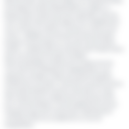
NSIA de l’Ivoirien Jean Kacou Diagou ont manifesté l’intérêt
de remplacer Société Générale après son départ. La
Banque d’Henri Claude Oyima fait, cependant, office de
favori. Présent dans le pays depuis 12 ans, l’établissement
veut conforter son assise au Cameroun et dans la zone
Cemac. « BGFIBank veut être parmi les deux premières
banques camerounaises au cours des trois prochaines
années », a déclaré, plein de certitude, Henri Claude Oyima
dans une interview accordée à EcoMatin.
Selon les spécialistes, l’atteinte de cet objectif de très
court terme sera difficilement réalisable grâce à ses
opérations actuelles et l’idée d’une grosse acquisition
semble être la voix idoine. Confirmant au journal Les Échos
que Société Générale Cameroun était dans son viseur
Henri Claude Oyima a indiqué qu’il ne ferait pas d’offre
pour Commercial Bank, un autre établissement de haut
rang dans le pays dont l’actionnariat majoritairement
contrôlé par l’État est actuellement en cours de
réorganisation.