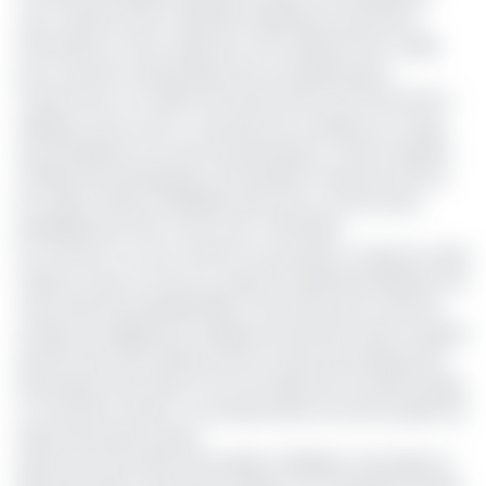
veut s’assurer qu’au-delà des implications purement
financières, le futur repreneur soit suffisamment outillé
pour soutenir la dynamique de son prédécesseur,
notamment en matière de financement de l’économie »,
explique notre source. Yaoundé veut s’inspirer du Congo
qui, brandissant son droit de préemption, s’était arrogé la
totalité des participations du banquier français avant de
les céder ensuite à BGFIBank alors qu’un accord avait
préalablement été conclu avec Vista Bank.
Au moment où nous mettons sous presse, on ignore à quel
stade la Cnps se trouve au sujet de l’opérationnalisation de
cette directive présidentielle. Il faut dire que le fonds de
retraite est également impliqué activement dans la reprise
des 51% des actifs détenus par le fonds d’investissement
britannique Actis dans le tour de table de la société Energy
of Cameroon (Eneo), concessionnaire du service public de
l’électricité dans le pays.
Selon les informations d'EcoMatin, BGFIBank, Vista Bank et