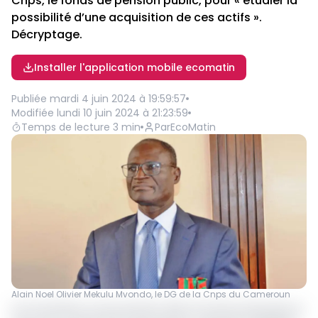
Cnps, le fonds de pension public, pour « étudier la
possibilité d’une acquisition de ces actifs ».
Décryptage.
Installer l'application mobile ecomatin
Publiée
mardi 4 juin 2024 à 19:59:57
Modifiée
lundi 10 juin 2024 à 21:23:59
Temps de lecture
3
min
Par
EcoMatin
Alain Noel Olivier Mekulu Mvondo, le DG de la Cnps du Cameroun
Les tractations se poursuivent dans le secteur bancaire au