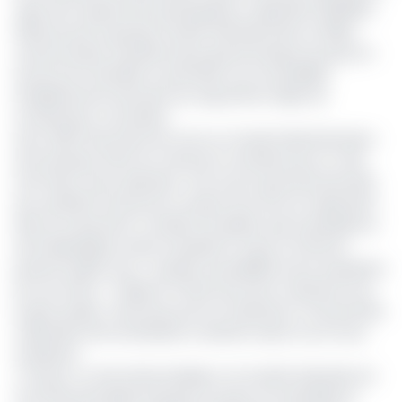
sujet de la reprise de la participation majoritaire (58,08%)
détenue par le groupe Société Générale dans sa filiale
camerounaise. Deuxième plus grosse banque du pays en
termes de total bilan et première sur la rentabilité,
l’établissement bancaire est aujourd’hui l’objet de
nombreuses convoitises.
Avec 25,6% des droits de vote au Conseil d’administration
de la banque, l’État du Cameroun souhaite jouer un rôle
actif dans cette opération. Une source gouvernementale
qui a préféré l’anonymat compte tenu de son implication
dans la transaction a révélé à EcoMatin que la présidence
de la République aurait mandaté la Cnps, le fonds de
pension public, pour « étudier la possibilité d’une acquisition
de ces actifs ». L’objectif n’étant pas de la maintenir sous
le giron public, mais de pouvoir se substituer à l’actionnaire
majoritaire afin de décider en dernier ressort sur le futur
acquéreur.
« En gros, un rôle d’intermédiaire car Société Générale est
l’une des principales banques du pays et la présidence