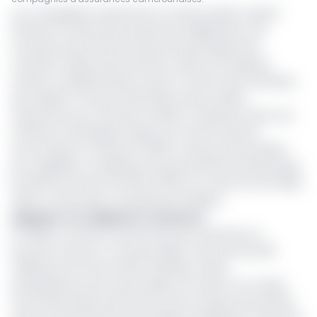
Les compagnies d’assurances camerounaises veulent
étendre le champ des assurances obligatoires à de
nouveaux pans de l’économie tels que logements,
marchés, stades, biens de l’État, santé en entreprise,
retraite complémentaire, loyers et même frais funéraires
des salariés. À travers l’Association des sociétés
d’assurances du Cameroun (ASAC), l’industrie mène une
offensive méthodique auprès du Comité national
économique et financier (CNEF) et des pouvoirs publics
pour appliquer ce plaidoyer qui permettrait de faire passer
le poids du secteur de 0,9% du PIB à au moins 2% d’ici 2030,
selon un document consulté par EcoMatin.
Appliquer les obligations existantes
En 2025, le marché camerounais des assurances a
pourtant franchi un nouveau palier, avec près de 300
milliards de FCFA de chiffre d’affaires, tirées
principalement par l’automobile et la santé. Pour l’ASAC,
cette dynamique reste encore très en deçà du potentiel