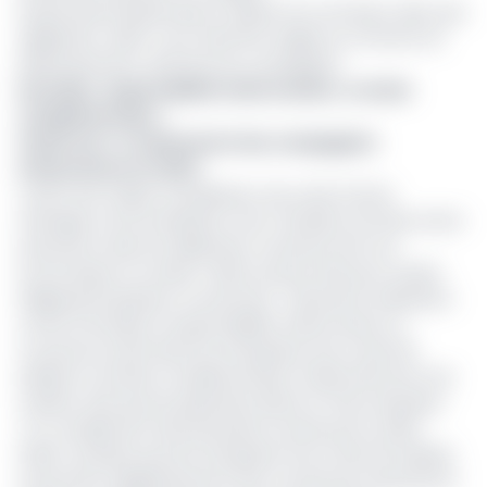
(importateur/exportateur) auprès d'un armateur. Bien que
obligatoire, celle-ci est rarement exigée au moment du
dédouanement, estiment les compagnies.
Incendie, responsabilité civile locative, retraite
complémentaire…
Cameroun : le classement des compagnies
d’assurances en 2024
L’autre axe majeur du plaidoyer vise cette fois les
ménages et les entreprises, avec l’ambition de faire entrer
l’assurance dans les dépenses courantes de la vie
économique et sociale. L’ASAC pousse ainsi pour rendre
obligatoires plusieurs couvertures : l’assurance habitation
contre l’incendie, la responsabilité civile locative, la
couverture santé dans les entreprises d’au moins 50
salariés, la retraite complémentaire, l’indemnité de fin de
carrière, ainsi que les garanties décès et frais funéraires.
« En complément des prestations servies par la CNPS,
l’ASAC souhaite que les entreprises d’au moins 50 salariés
souscrivent obligatoirement des couvertures d’assurance