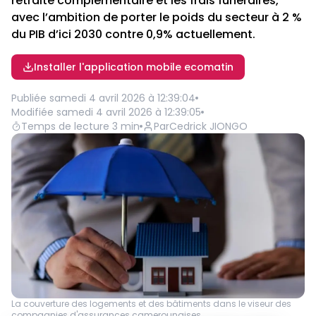
retraite complémentaire et les frais funéraires,
avec l’ambition de porter le poids du secteur à 2 %
du PIB d’ici 2030 contre 0,9% actuellement.
Installer l'application mobile ecomatin
Publiée
samedi 4 avril 2026 à 12:39:04
Modifiée
samedi 4 avril 2026 à 12:39:05
Temps de lecture
3
min
Par
Cedrick JIONGO
La couverture des logements et des bâtiments dans le viseur des
compagnies d'assurances camerounaises.