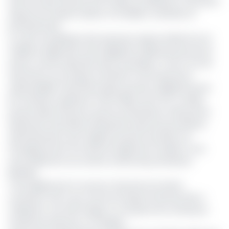
réel d’un pays de plus de 30 millions d’habitants, fortement
exposé aux risques urbains, immobiliers, sanitaires et
professionnels.
Le cœur du plaidoyer des assureurs repose d’abord sur la
meilleure application des obligations déjà prévues par les
textes, souvent ignorées dans la pratique. C’est le cas de
l’assurance tous risques chantiers et de l’assurance
responsabilité civile décennale, pourtant obligatoire pour
les chantiers supérieurs à 100 millions de FCFA. Le lobby
pousse désormais pour que les attestations d’assurance
deviennent des pièces bloquantes dans les procédures
administratives, qu’il s’agisse du permis de bâtir, de
l’enregistrement d’un bail, de l’agrément hôtelier ou du
renouvellement du numéro d’ordre des professions
libérales.
C’est également le cas pour l’assurance location
conteneur (ALC) qui couvre les risques financiers liés à
l'utilisation, aux dommages ou à la perte de conteneurs
maritimes loués par un chargeur