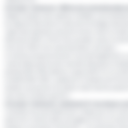
Lire aussi :
Cameroun : 385 km de routes bitumées en 
Malgré l'ampleur des capitaux mobilisés, ces investi
les objectifs fixés dans le cadre de la Stratégie nati
regard des indicateurs de performance. Selon le minist
décembre 2025, 2 442 km de nouvelles routes ont été liv
stock de 1 158 km de routes bitumées à rattraper ».
Le membre du gouvernement reconnaît également un retar
routes (telles que les axes Yaoundé-Bafoussam et Babad
période 2020-2025, laissant un gap de 967 km à comble
la SND30 2020-2030 », publié par le ministère de l’Éc
doubler la proportion du réseau routier bitumé, passant 
taux réel n'a atteint que 9,5 %.
Lire aussi :
Cameroun : seulement 9 % du réseau rou
La situation est particulièrement critique pour les ro
peine 24,2 % d'entre elles sont jugées en bon ou moyen
plusieurs contraintes notamment : « la rareté des resso