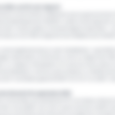
2025, soit 51% de l’objectif
ssements ne permettent visiblement pas au gouvernement 
onale de développement (SND30). Le bilan actuel apparaît 
re des Travaux publics, Emmanuel Nganou Djoumessi : « au
rées sur les 3 600 d’objectifs intermédiaires de la SND30,
d significatif dans le volet réhabilitation : seuls 832,
jou-Bamenda) ont été livrés, contre un objectif de 1 800
r. Le « Rapport d’évaluation à mi-parcours de la mise e
onomie (Minepat), confirme cette tendance. La SND30 prév
de 6 % du linéaire global (121 887 km) à 12 % en 2025. Tout
tier bitumé à fin septembre 2025
utes communales, qui représentent 91 % du réseau national
 état. Pour justifier ces contre-performances, le MINTP p
urces, les tensions de trésorerie, les exigences nouvelle