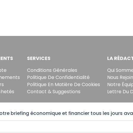
ENTS
SERVICES
LA RÉDAC
pte
Conditions Générales
Qui Somme
nements
Politique De Confidentialité
Nous Rejoi
rs
Politique En Matière De Cookies
Notre Équi
chetés
Contact & Suggestions
Lettre Du 
tre briefing économique et financier tous les jours ava