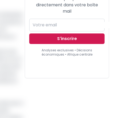
directement dans votre boîte
mail
d'atteindre
contrasté au
 31
 soit un
S'inscrire
Analyses exclusives • Décisions
54 km de
économiques • Afrique centrale
 km sur la
n œuvre de
oyait de
efois, le
 mais avec à
ointe
s en matière