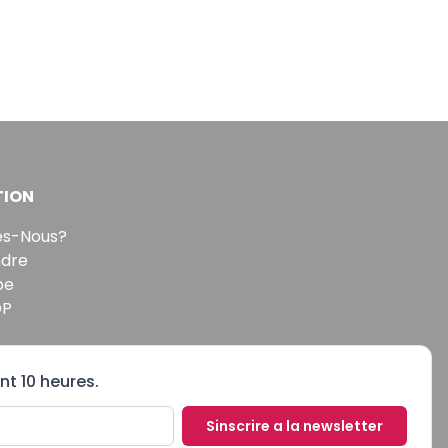
TION
s-Nous?
ndre
pe
DP
nt 10 heures.
Sinscrire a la newsletter