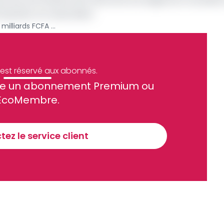
ntreprises non assumées».
Cameroun : plus de 2 600 milliards FCFA ont été investis dans les infrastructures en 7 ans (gouvernement)
e est réservé aux abonnés.
site un abonnement Premium ou
ue et financier tous les jours avant 10 heures.
EcoMembre.
Sinscrire a la newsletter
ez le service client
recevoir nos communications. Vous pouvez vous désabonner à tout moment