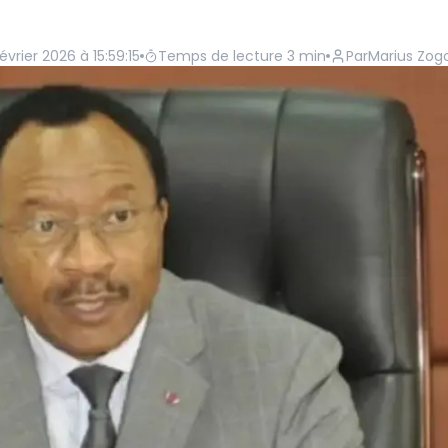
évrier 2026 à 15:59:15
Temps de lecture
3
min
Par
Marius Zog