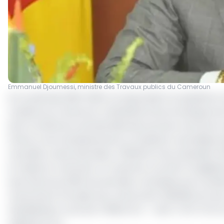
Emmanuel Djoumessi, ministre des Travaux publics du Cameroun
Sur la période 2018-2025 correspondant au septième ma
routières au Cameroun a bénéficié d'une enveloppe de 2 
de la Conférence semestrielle des services centraux e
Grâce à ces investissements, le ministère revendique plu
nouvelles routes bitumées, 1 200,93 km de chaussées ré
et viaducs) construits. En moyenne, cet effort budgétai
seul l'exercice 2025, les données consultées par EcoMa
notamment 15 projets de construction (563,96 km) pour
réhabilitation couvrant 1 859,41 km — dont 1 437,71 km 
milliards FCFA.