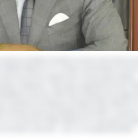
ndat du président Paul Biya, le secteur des infrastructu
668,28 milliards FCFA. Ce bilan a été dévoilé le 5 février 
t déconcentrés du ministère des Travaux publics (Mintp).
sieurs réalisations : 108 projets intégralement livrés, 2 1
habilitées et plus de 4 800 mètres linéaires d'ouvrages d
re représente une dépense annuelle de 381,1 milliards FCF
tin précisent que le portefeuille actif du MINTP compren
 un montant de 478,85 milliards FCFA, ainsi que 18 chant
en entretien confortatif — pour un coût global de 285,32