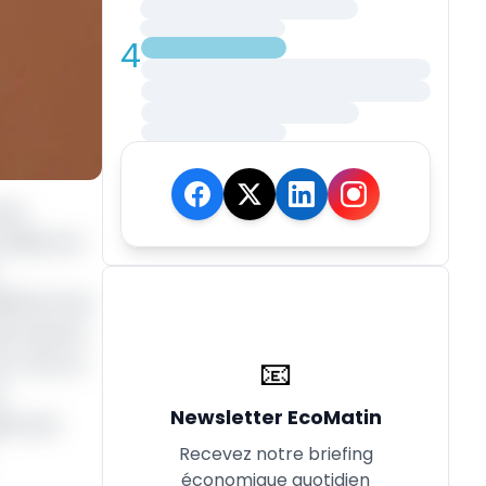
4
res
2026, lors
69,53 km de
'art (ponts
📧
A. Pour le
d
Newsletter EcoMatin
iers de
Recevez notre briefing
économique quotidien