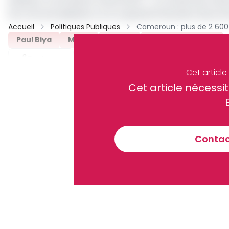
de contractualisation, et la capacité financière des e
Accueil
Politiques Publiques
Paul Biya
Mintp
SND30
Routes Bitumées
Partager
Cet articl
Cet article néces
Recevez notre briefing économiq
Contact
En vous inscrivant à la newsletter, vous acceptez de 