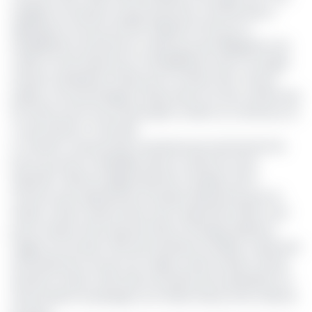
endiguer la situation le gouvernement camerounais a
débloqué la somme de 10,6 milliards FCFA pour la
réhabilitation de 123 ponts, tandis que des délégations de
crédit ont été faites pour la réhabilitation des 6 ouvrages
restants. Révélations faites par le ministre des Travaux
publics, Emmanuel Nganou Djoumessi, lors de la cérémonie
de clôture de la revue des projets routiers au Cameroun, le
4 août dernier à Yaoundé.
Le ministre camerounais ne précise pas exactement les
ponts qui seront réhabilités dans le cadre de cette
opération. Mais les dégâts illustrent l’ampleur de la
menace que représentent les pluies diluviennes pour le
réseau routier national. Rien qu’en septembre 2024, neuf
ponts avaient été emportés dans la Sanaga-Maritime
(région du Littoral), affectant plusieurs localités, tandis que
l’effondrement du pont de Yagoua, dans le Mayo-Danay
(Extrême-Nord), avait isolé une partie de la population en
interrompant le passage sur la rivière Danay vers la ville de