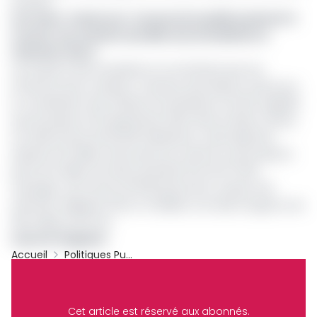
Kousseri.
Lire aussi :
Cameroun : les pouvoirs publics peinent à
trouver une solution durable aux inondations à
l'Extrême-Nord
Les impacts des inondations ne se limitent pas aux
infrastructures routières. Le Bureau des Nations unies pour
la coordination des affaires humanitaires (OCHA) rappelle
que les pluies du 19 septembre 2024 dans le Mayo-Danay
ont détruit plus de 56 000 habitations, submergé des
dizaines de milliers d’hectares de cultures et provoqué la
perte de milliers de têtes de bétail. Plus de 67 000
ménages, soit environ 35 000 personnes, avaient été
affectés, obligeant l’État à mobiliser une aide d’urgence de
350 millions de FCFA.
Laurent Onguéné
Accueil
Politiques Publiques
Mintp
Travaux Routiers
Archive
Partager
Cet article est réservé aux abonnés.