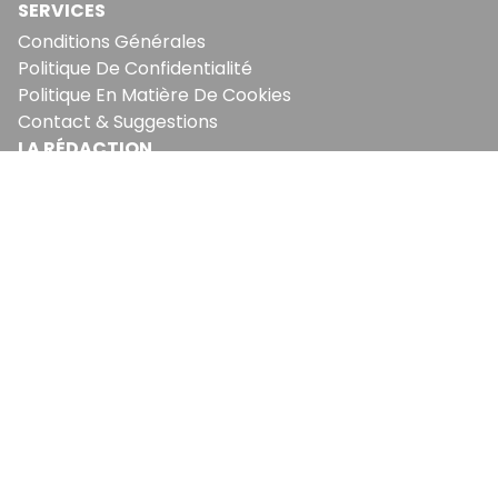
SERVICES
Conditions Générales
Politique De Confidentialité
Politique En Matière De Cookies
Contact & Suggestions
LA RÉDACTION
Qui Sommes-Nous?
Nous Rejoindre
Notre Équipe
Lettre Du DP
Recevez notre briefing économique et
financier tous les jours avant 10 heures.
Sinscrire a la newsletter
En vous inscrivant à la newsletter, vous acceptez de