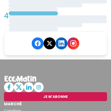
4
JE M'ABONNE
MARCHÉ
Cotation