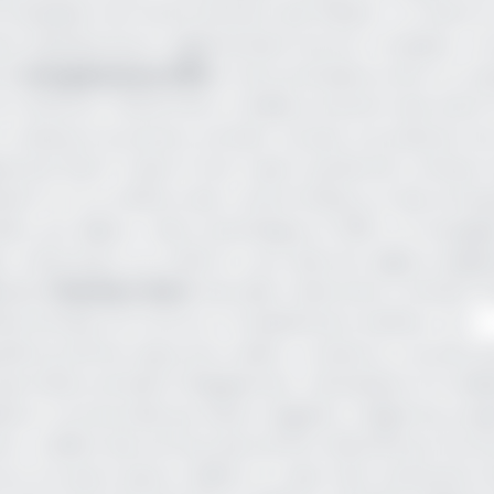
e l’évaluation de l’environnement des affaires. La Coface 
ment institutionnel et réglementaire lourd et complexe, 
ent
Doing Business 2019
, et de la prévalence de la corrup
du Cameroun. Notamment, la faible protection des droits f
a croissance du secteur primaire. De plus, la production d
phones (Nord-Ouest et Sud-ouest), qui devrait continuer 
ressentir sur la confiance des consommateurs et des entrep
aient, par ailleurs, rester dynamiques en 2019. La Compagn
s, notamment, au conflit en cours dans les régions anglo
dans
l’Extrême-Nord
devraient néanmoins continuer d
tes fiscales et le recours à l’endettement extérieur non
adé le profil de risque de la dette. La balance courante
mportations de biens d’équipement, nécessaires à la réali
ance commerciale qui restera négative, malgré les prog
is. Le déficit des services devrait être alimenté par les s
un accusera aussi un déficit, en raison des versements d