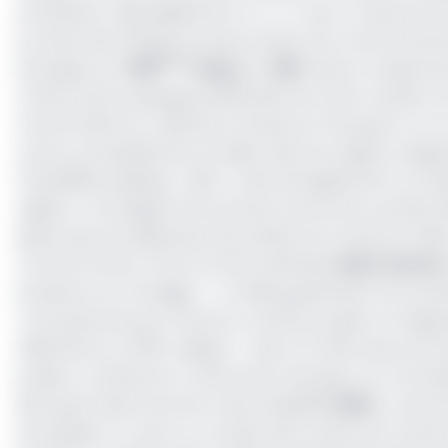
est élevée
». Mais également, un « D » pour ce qui est d
le climat des affaires du pays souffre d’un environne
ème
témoigne son
166
rang
(sur
190
) dans le classem
Coface donne quelques justificatifs de cette notation 
l’accès limité au crédit qui continueront de peser sur l
cacao, principalement produits dans les régions anglo
l’instabilité politique. Celle-ci devrait également se 
régions, contraignant les secteurs de service, qui devr
ajoute que, les dépenses sécuritaires du Cameroun liée
comme la lutte contre la secte islamiste
Boko Haram
pressions sur le budget. «
La faible génération de recet
concessionnel pour financer certains projets ont dégr
déficitaire en 2019
», indique-t-elle. De même que, les i
projets, continueront notamment de peser sur une bal
des exportations de Gaz naturel liquéfié
(GNL
) ou de bo
techniques. En outre, le compte des revenus du Camero