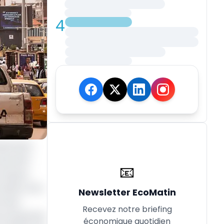
4
spectives
ui vient
📧
risques
notation
« C
».
Newsletter EcoMatin
t être
Recevez notre briefing
 entreprises
économique quotidien