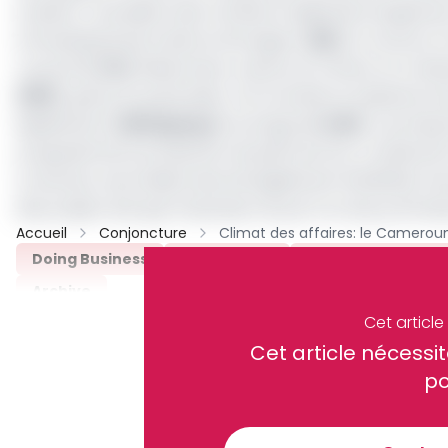
la dette. L’excédent des transferts dépendra largement 
d’Investissements directs étrangers (
IDE
), le recours 
courant
(-3%).
Néanmoins, nuance la Coface, la croi
2019
), grâce en particulier, à la montée en puissance d
liquéfaction (
Hilli Episeyo
) au large de
Kribi.
La produc
progressif de la production de pétrole brut, consécutif
Le secteur secondaire devrait également bénéficier de
des projets tels que l’extension du port en eau profond
Accueil
Conjoncture
Doing Business
Boko Haram
Doing Business 20
Archive
Cet articl
Partager
Cet article néces
po
Recevez notre briefing économiq