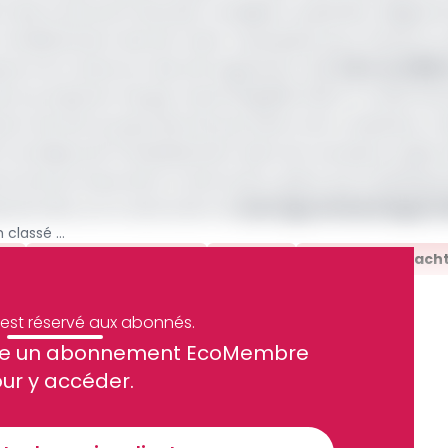
des envois de fonds des travailleurs expatriés. Malgré le
à l’endettement devrait rester nécessaire pour financer le 
ssance du Cameroun devrait augmenter (de
3,9% en 2018 
e la production de gaz naturel liquéfié (GNL) à l’unité flo
tion de GNL du pays devrait permettre de compenser le 
 à la baisse de l’investissement dans de nouveaux projets 
 la bonne tenue de la construction, grâce aux investiss
e de Kribi ou la construction du
barrage de Nachtigal 
Climat des affaires: le Cameroun classé pays à risque élevé par la Coface en 2019
19
Climat Des Affaires
Coface
Barrage De Nacht
e est réservé aux abonnés.
site un abonnement EcoMembre
ur y accéder.
ue et financier tous les jours avant 10 heures.