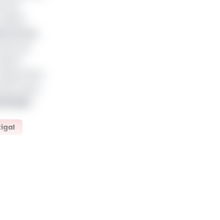
s flux
déficit
à 4,4% en
ttante de
déclin
depuis 2014.
ements dans
(420 MW
).
igal