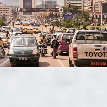
ameroun
. Le pays est mal classé par rapport à ses per
ent des affaires pour l’année 2019. Selon l’évaluation q
e pour le commerce extérieur
(Coface
) dans son «
Guide 
isions sur 161 pays, dont le Cameroun. Le pays obtient la 
ancières sont très incertaines. Le contexte politique peu
portantes lacunes. La probabilité moyenne de défaut des