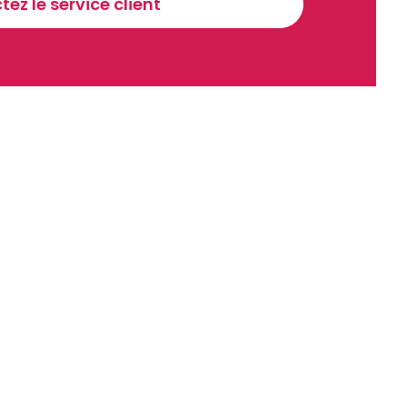
ez le service client
Sinscrire a la newsletter
recevoir nos communications. Vous pouvez vous désabonner à tout moment