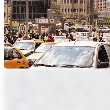
C’est un autre classement qui ne fait pas honneur au
C
économiques et financières, de même que son environnem
d’être publiée par la Compagnie française d’assuranc
pays & sectoriels 2019
», qui analyse des risques et prév
Ce qui signifie que, «
les perspectives économiques et fin
instable. L’environnement des affaires comporte d’im