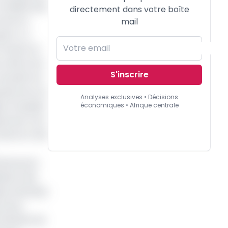
en déduit que
directement dans votre boîte
comme en
mail
tion. La
onciers et
e café et de
S'inscrire
de pâtir de
rises de ces
Analyses exclusives • Décisions
ie française
économiques • Afrique centrale
phones, tout
’exercer des
 demeurera
sation des
rès attendus
ervices
’intérêts de