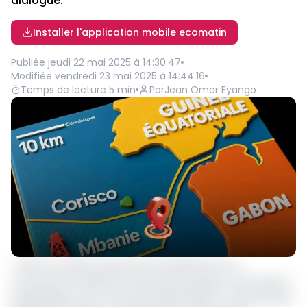
dialogue.
Installer l'application mobile ecomatin
Publiée
jeudi 22 mai 2025 à 14:30:47
Modifiée
vendredi 23 mai 2025 à 14:44:16
Temps de lecture
5
min
Par
Jean Omer Eyango
« Suite au verdict rendu le 19 mai 2025 par la CIJ
concernant le différend territorial qui oppose notre pays à
la République sœur de Guinée Équatoriale, au sujet des îles