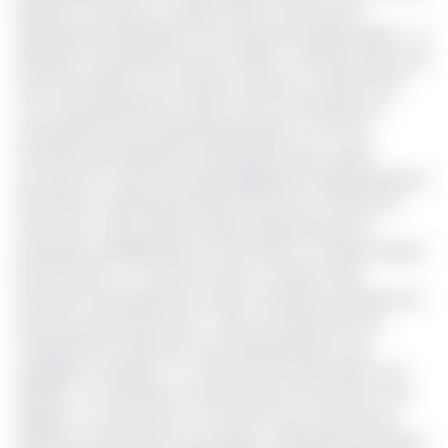
Mbanié, Cocotiers et Conga, l’heure n’est pas aux
déclarations précipitées ni aux réactions passionnelles ». Le
président nouvellement élu du Gabon a attendu deux jours
avant de réagir sur ses réseaux sociaux au verdict de la
Cour internationale de Justice (CIJ) reconnaissant la
souveraineté de la Guinée Équatoriale sur ces trois
territoires potentiellement pétrolifères que ce pays
accusait son voisin d’occuper illégalement depuis plusieurs
décennies. Le général de division dit être en attente du
retour des « deux vaillants experts gabonais qui ont
participé aux délibérations et qui suivent ce dossier depuis
près de 20 ans ». Et annonce qu’un compte rendu
exhaustif sera présenté aux deux chambres du Parlement
ainsi qu’au gouvernement, « dans une démarche de
transparence totale que notre administration s’est
engagée à maintenir ». Le chef de l’Etat demande à son
peuple, « en attendant, de faire preuve de retenue et de
sagesse » et assure que « tout sera mis en œuvre pour
préserver la paix dans notre région et défendre les intérêts