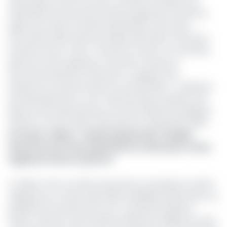
traité signé en 1974 lors de la conférence de Bata, qui
faisait plutôt des îles des territoires gabonais. Devant les
juges de La Haye, la Guinée équatoriale a dit ne pas
reconnaître ledit traité qui, d’après elle relève d’une pure
invention de son voisin. « Personne n’avait vu ou entendu
parler de cette supposée convention. De plus, le
document présenté n’était pas un original, mais
seulement une photocopie non authentifiée », a défendu
Domingo Mba Esono, vice-ministre équato-guinéen des
Mines et des Hydrocarbures, lors des audiences publiques
relatives à cette affaire, démarrées en septembre 2024.
Lire aussi :
Gabon - Guinée Equatoriale : bataille
devant la Cour Internationale de Justice pour 3 ilots
supposés riches en pétrole
Le Gabon n’est, en effet, pas parvenu à produire la version
originale de ce traité. Mais, Marie-Madeleine Mborantsuo, la
présidente honoraire de la Cour constitutionnelle du
Gabon, citée par Jeune Afrique, défend la validité de cette