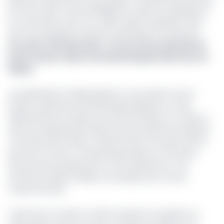
de notre nation. Nous privilégierons toujours le dialogue et
la concertation avec nos voisins équato-guinéens avec
qui nous partageons des liens historiques et fraternels ».
Lire aussi :
Îlots pétroliers : la Cour internationale de
justice donne raison à la Guinée Équatoriale face au
Gabon
Les déclarations d’Oligui Nguema concordent avec la
position exprimée Guy Rossatanga-Rignault, l’un des
représentants du Gabon lors de la procédure à La Haye, à
savoir qu'il appartenait désormais aux parties de négocier.
C’est dire que le Gabon s’attend à des concessions de la
part de son voisin. La Guinée Équatoriale, en revanche,
entend assurer pleinement sa souveraineté sur ces
territoires qu’elle travaille à reconquérir par tous les
moyens de droit.
L’arrêt de la CIJ vient en effet remettre en question un