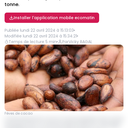
tonne.
Installer l'application mobile ecomatin
Publiée
lundi 22 avril 2024 à 15:13:03
Modifiée
lundi 22 avril 2024 à 15:34:21
Temps de lecture
5
min
Par
Vicky BAGAL
Fèves de cacao
A l’international, les cours du cacao pulvérisent des records
historiques avec un sommet absolu atteint en mars 2024