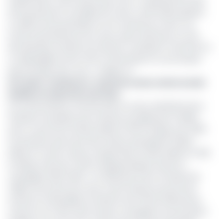
d’exportation. Etant donné que ceux-ci représentent 60%
de la production mondiale de cacao, cette baisse génère
un déficit sans précédent sur le marché du cacao. Les
stocks internationaux de cacao ayant diminué au cours
des dernières années, les tensions conduisent forcément à
un déséquilibre entre offre et demande et à une hausse
spectaculaire des cours », indique t’il.
Lire aussi :
Commerce : le prix du cacao camerounais
double en moins de trois mois
Les cacaoculteurs camerounais ont donc bénéficié de la
tendance haussière que traverse actuellement la filière
avec un prix bord champ établi à 5 100 FCFA/kg, soit 3 900
Fcfa de plus que le prix de la saison précédente (2022-
2023) et un prix moyen à l’exportation (FOB) établi à 6 496
Fcfa/kg contre les 1 400 Fcfa/kg pratiqués durant la
campagne 2022-2023. « En 2023, plus d’une centaine de
milliers de tonnes de cacao a été vendue aux prix bord
champ et FOB publiés au barème de l’Office National du
Cacao et du Café. Ainsi, le pays a enregistré une évolution