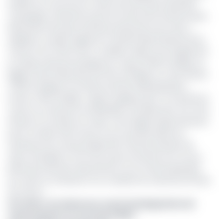
de 85% du cours de son cacao entre les deux dernières
campagnes, obtenant le prix de vente bord champ le plus
élevé parmi les pays africains producteurs de cacao »
explique un expert agréé du Conseil Interprofessionnel du
Cacao et du Café (CICC). Lesdites valeurs sont largement
au-dessus des prix pratiqués au Togo (2 000 Fcfa/kg), au
Nigéria (440 nairas près de 1 674 Fcfa/kg), en Côte d’Ivoire
(1 500 Fcfa/kg) et au Ghana (33 120 cédis ghanéens,
environ 1 515 Fcfa/kg). L’expert explique que « le marché du
cacao au Cameroun est libéralisé contrairement à la Côte
d'Ivoire et au Ghana où celui-ci est régulé respectivement
par le Conseil Café Cacao (CCC) qui demande aux
acheteurs de contractualiser 80 % de leurs besoins de
façon anticipée, 6 à 12 mois avant la récolte et le Cocoa
Board qui intervient directement sur le marché ghanéen
du cacao en achetant et en vendant les volumes de fèves
de cacao ».
Lire aussi :
Au Cameroun, le prix du kilogramme de
cacao atteint un record de 2 520 F