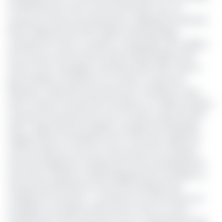
à 8 300 USD par tonne à la bourse de New York. Au
Cameroun, le prix aux producteurs a dépassé le seuil de 5
000 Fcfa/kg (environ 8,27 dollars américains/kg);
calculette en main, on obtient un équivalent de 5 millions
de Fcfa par tonne de fèves (près de 8 100 dollars USD)
durant cette campagne cacaoyère 2023-2024. Ainsi, le
pays d’Afrique centrale est au coude à coude avec
l'Équateur, aujourd'hui 3e producteur mondial de cacao.
Dans ce pays, la récolte bat son plein en ce début d'année
et les prix aux producteurs sont au zénith, à plus de 8 130
USD/T. Approché par EcoMatin, le négociant Ethiquable,
explique dans sa newsletter de fin mars que l‘origine de
cette envolée du cours du cacao serait une mauvaise
récolte enregistrée en Afrique de l'Ouest, principalement
due à des conditions météorologiques peu favorables, la
vétusté des plantations et les fortes attaques des
maladies du cacaoyer. « Le Ghana et la Côte d’Ivoire ont
enregistré une baisse de 65% de leur offre en cacao