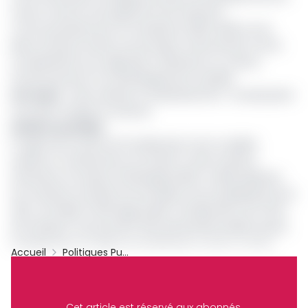
mise en œuvre du programme de l'exécutif
communautaire pour la mandature 2020-2025 sur les
plans infrastructurels, économique, l'attractivité et de la
compétitivité sous régionale, l'urbanisme, la culture,
l'environnement et le développement durable.
Lire aussi
:
Voirie urbaine et assainissement : Douala placé
sous plan d’urgence minimal
Actions nouvelles
Il s'agit entre autres de l'amélioration de la mobilité
urbaine, la maintenance du réseau routier existant,
l'extension du réseau d'éclairage public, la délocalisation
de certaines activités économiques vers la périphérie de la
ville, normaliser l'affichage public, l'amélioration de l'offre
de transport, la promotion des partenariats publics privés,
l'amélioration du déficit en logements sociaux, la lutte
Accueil
Politiques Publiques
contre l'habitat insalubre, le lancement du projet «Sawa
Archive
beach», l'accroissement des réserves foncières, la
Partager
construction d'un musée métropolitain, la plantation de
Cet article est réservé aux abonnés.