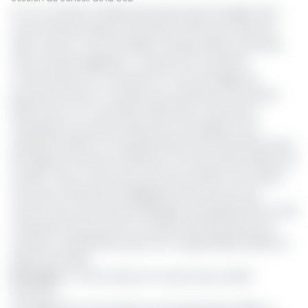
On ne connaîtra malheureusement pas le budget de la
Communauté urbaine de Douala (CUD) pour l'exercice
2021, comme c'est de tradition chaque dernier trimestre
d'une année budgétaire, la session du conseil de
communauté est consacrée au vote du budget du
prochain exercice. La session du conseil du 3e trimestre
2020 tenue ce 5 novembre 2020 était consacrée à
l'évaluation du niveau d'exécution du budget au 30
septembre 2020, et à la présentation des orientations pour
le budget de l'exercice 2021 de la Communauté urbaine de
Douala. «
Nous n'avons pas donné les chiffres. Nous allons
tenir des conférences budgétaires dans les jours qui
suivent. Nous aurons des arbitrages, des ajustements et des
évaluations afin de fixer le montant réel des besoins de
Douala
», a justifié illico presto le Dr. Roger Mbassa Ndine, le
Maire de Douala.
Lire aussi
:
La CUD rompt son contrat avec Zenith
insurance