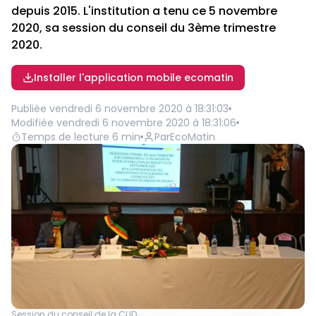
depuis 2015. L'institution a tenu ce 5 novembre
2020, sa session du conseil du 3ème trimestre
2020.
Installer l'application mobile ecomatin
Publiée
vendredi 6 novembre 2020 à 18:31:03
Modifiée
vendredi 6 novembre 2020 à 18:31:06
Temps de lecture
6
min
Par
EcoMatin
Session du conseil de la CUD