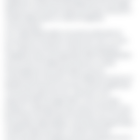
initialement à hauteur 59, 318 milliards de FCFA, le budget
2020 de la Communauté urbaine de Douala a été porté à
46,496 milliards après un collectif budgétaire
communautaire.
Le Dr. Roger Mbassa Ndine reconnaît les difficultés de
recouvrement de diverses recettes de la CUD. Le cumul
des arriérés de recettes en attente de reversement
s'établissent ainsi au 30 septembre 2020 à 16.238.000.000
de FCFA, dont 3,5 milliards de FCFA pour la Société
d'aménagement de Douala (SAD) au titre de
remboursement d'emprunt, et 52 milliards de FCFA pour le
Ministère des Finances au titre des centimes additionnels
communaux datant de 5 ans. L'exécution au 30
septembre 2020 du budget 2020 a connu sur le plan
pratique un ralentissement des travaux du fait de la forte
pluviométrie, des difficultés de trésorerie «
qui ont entravé
les prestations déjà réalisées, et des actions programmées
»,
a justifié le Maire de Douala. Toutefois, l'exécutif
communautaire envisage poursuivre ses perspectives de