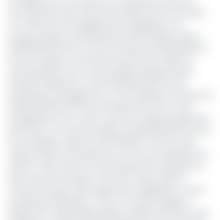
Le budget de la CUD affiche au 30 septembre 2020 un
taux d'émission des recettes de 46,54% pour les recettes
et 47,49% pour les engagements de dépenses. Les
recettes émises au 30 septembre 2020 s'élèvent ainsi à
21.638.000.000 de FCFA. Soit une hausse de 116.000.000 de
FCFA, par rapport aux émissions de l'exercice 2019 à la
même période, soit un taux de 0,58% d'augmentation.
Estimées initialement à 48.479.000.000 de FCFA, les
autorisations d'engagement ont été réalisées à hauteur de
23.025.000.000 de FCFA au 30 septembre, soit un taux
d'engagement de 47,49%. Quant aux crédits de paiement,
prévus pour un montant initial de 46.496.000.000 de FCFA,
une enveloppe totale de 21.572.000.000 de FCFA a été
ordonnancée au 30 septembre, soit taux de réalisation de
46,40%. «
2020 a été une année absolument singulière au
plan social, économique et financier. Partout dans le
monde, l'exécution des programmes budgétaires a connu
de sérieuses difficultés. La CUD n'en a pas échappé
», a
indiqué le Dr. Roger Mbassa Ndine, le Maire de Douala. Voté