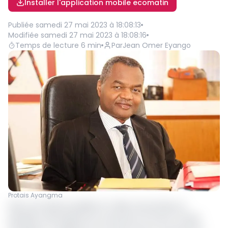
Installer l'application mobile ecomatin
Publiée
samedi 27 mai 2023 à 18:08:13
Modifiée
samedi 27 mai 2023 à 18:08:16
Temps de lecture
6
min
Par
Jean Omer Eyango
Protais Ayangma
Dans une tribune publiée en milieu de semaine, le
président d’Entreprises du Cameroun (E.Cam), Protais