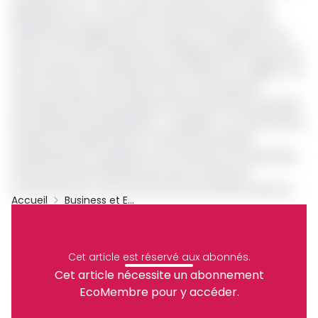
réputation, etc. « Pour ce qui concerne E.Cam, nous
partageons avec le Gicam le même ADN, les mêmes
valeurs. Notre agilité pourra compter sur l’expérience du
Gicam et la forte capacité de mobilisation des ressources,
notre fraîcheur et jeunesse pourra infléchir la « rigidité » du
Gicam afin que main dans la main, nous puissions
ensemble traiter des problèmes de financement des PME,
des problèmes d’organisation », souligne-t-il, certain que la
situation des MPME, dans le contexte de l’Afrique
subsaharienne en général, et du Cameroun en particulier,
ne peut pas être abordée sans tenir compte de
l’environnement socioculturel dans lequel elles déploient
Accueil
Business et Entreprises
leurs activités.
GICAM
Ecam
Fusion
Archive
Lire aussi :
Gicam/Ecam: un mystérieux groupe
Partager
s’oppose au traité de fusion du 5 avril 2023
Cet article est réservé aux abonnés.
A cet égard, « les enjeux de la fusion Gicam & E.Cam se
Cet article nécessite un abonnement
situent précisément dans la capacité de la nouvelle
EcoMembre pour y accéder.
centrale patronale à transformer structurellement les
Recevez notre briefing économique et
MPME en les amenant à prendre en compte l’ensemble
financier tous les jours avant 10 heures.