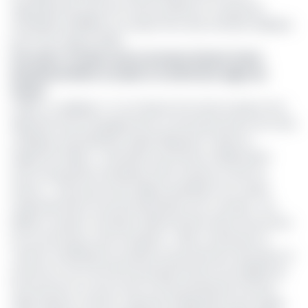
regroupement pour les micros, petites et moyennes
entreprises (MPME) et compte tenu des activités réalisées
par E.Cam depuis 2009.
Lire aussi :
Fronde contre la fusion Gicam-Ecam :
Emmanuel Wafo va saisir le Comité des sages du
Gicam
Celles-ci, explique-t-il, ont abouti à la mise en place d’un
dispositif d’accompagnement et de financement de cette
catégorie d’entreprises, lequel dispositif, fondé sur
l’approche filière, « nécessite une étroite collaboration
avec les grandes entreprises (GE), réunies au sein du
Gicam ». Celui qui est par ailleurs président du conseil
d’administration du journal Mutations est constant : les
MPME occupent une place déterminante dans l’économie
de tous les pays, sans exception. « Elles constituent la
colonne vertébrale du système de production des biens et
services et sont de fait le principal facteur de stabilité de
l’économie en cas de crise, du fait précisément de leur
taille réduite et de leur capacité d’adaptation plus rapide