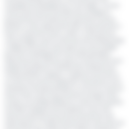
campagnes de développement et de forages.». Un autre
facteur serait aussi les retombées de la stratégie du
gouvernement de transition pour dynamiser le secteur
pétrolier. En effet, depuis janvier 2024, le gouvernement a
lancé un arsenal de mesure y relatif. L’un des points de
cette stratégie à savoir le rachat des actifs d’Assala Energy
a d’ailleurs été bouclé. Autres aspect de cette stratégie :
permettre le développement de sociétés pétrolières
détenues par des nationaux, grâce au renforcement de la
politique de préférence nationale dans l’attribution des
champs pétroliers marginaux ; la signature entre l’Etat et
au moins cinq contrats d’exploration, de production et/ou
d’évaluation technique pétrolière au cours de cet exercice.
Dans la même veine, le gouvernement envisage mettre
en place une véritable politique du contenu local, question
de faciliter l’intégration des entreprises et de la main
d’œuvre locales dans les processus de production des
hydrocarbures. En matière de gouvernance, des actions de