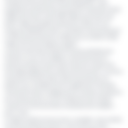
ministère de l’Economie et des Participations. Cette
progression porterait alors la production nationale à 11,678
millions de tonnes contre 11,160 millions de tonnes (soit
81,467 millions de barils) de pétrole en 2023, soit une
hausse de 0,518 000 tonnes. La tendance de la production
en 2024 devrait flancher en 2025, pour se chiffrer à 11,126
millions de tonnes d’après le rapport.
La bonne tenue des activités du secteur pétrolier pour
l’année en cours s’est d’ailleurs confirmée durant le
premier trimestre écoulé. Selon la Note de conjoncture
sectorielle publiée par le ministre de l’Economie « au terme
du premier trimestre 2024, l’indice de production du
pétrole s’est consolidé de 3,1% en glissement trimestriel.
Cette performance s’explique par la montée en puissance
de nouveaux puits et au bon rendement des champs
matures à la suite des divers investissements réalisés.»,
peut-on lire.
Le rapport justifie la bonne tenue « probable » des activités
du secteur pétrolier serait lié « entre autres, par des