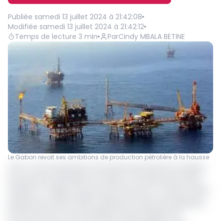
Publiée
samedi 13 juillet 2024 à 21:42:08
Modifiée
samedi 13 juillet 2024 à 21:42:12
Temps de lecture
3
min
Par
Cindy MBALA BETINE
Le Gabon revoit ses ambitions de production pétrolière à la hausse
4,6%. C’est la proportion de hausse que devrait connaitre
la production pétrolière du Gabon au 31 décembre 2024
d’après le "Tableau de bord de l’économie : situation 2023-
perspectives 2024-2025" publié par la Direction générale
de l’Economie et de la politique fiscale (Dgepf) du