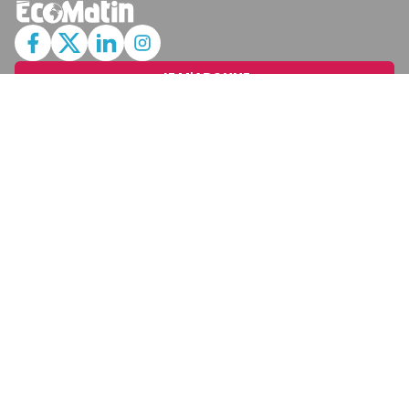
JE M'ABONNE
MARCHÉ
Cotation
Bourses
Fonds
Matières Premières
Convertisseur
ABONNEMENTS
Mon Compte
Mes Abonnements
Newsletters
Articles Achetés
SERVICES
Conditions Générales
Politique De Confidentialité