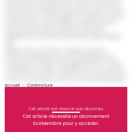
renforcement des sociétés sous-tutelle du ministère du
Pétrole, seront entreprises dans le secteur aval et amont.
Le gouvernement voudrait également finaliser le chantier
de rénovation du corpus juridique et réglementaire du
secteur pétrolier, grâce à la signature des textes
d’application du Code des hydrocarbures adopté depuis
2019.
Indiquons que ces facteurs combinés pourraient
permettre d’engranger des recettes pétrolières assez
conséquentes. Le rapport de la Dgepf prévoit à 77 dollars
soit 46 354 Fcfa (1 dollar = 602,002 Fcfa cour lorsque nous
mettions sous presse) le prix d’un baril de pétrole gabonais.
Accueil
Conjoncture
Assala Energy
Dgepf
Archive
Partager
Cet article est réservé aux abonnés.
Cet article nécessite un abonnement
EcoMembre pour y accéder.
Recevez notre briefing économique et