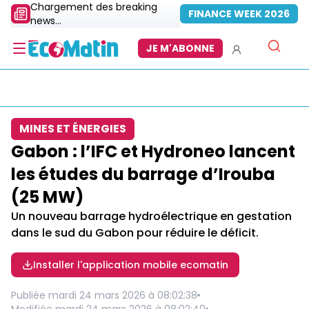
Chargement des breaking
FINANCE WEEK 2026
news...
JE M'ABONNE
MINES ET ÉNERGIES
Gabon : l’IFC et Hydroneo lancent
les études du barrage d’Irouba
(25 MW)
Un nouveau barrage hydroélectrique en gestation
dans le sud du Gabon pour réduire le déficit.
Installer l'application mobile ecomatin
Publiée
mardi 24 mars 2026 à 08:02:38