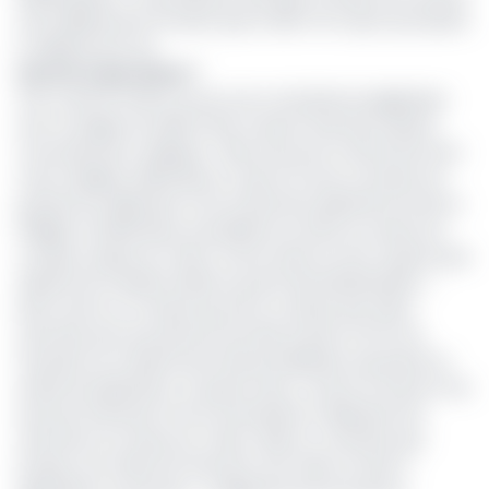
à 16 milliards de Fcfa alors que la ville n’en reçoit qu’à peine
5 milliards de Fcfa.
Qu’est ce qui coince ?
À en croire la même source, les contraintes budgétaires
sont à l’origine du déficit des moyens financiers décrié.
Concrètement, explique t-elle, le pouvoir central fait face
à de multiples sollicitations, mais se trouve contraint de
prioriser les dépenses. Pour le Directeur général du Feicom
Philippe Camille Akoa, le problème se situe au niveau du
compte unique du Trésor où les fonds ne sont toujours pas
répartis de manière fluide au profit des bénéficiaires. «
Nous avons un compte qui est le compte des droits
d’accises qui nous permet de faire le point à la fin du
trimestre au ministre de la Décentralisation qui prend un
arrêté de répartition. Et quand celui-ci arrive au Feicom, les
services financiers font le nécessaire et déposent les
virements au niveau du Trésor. Mais on constate que
lorsque ces ordres de virement sont faits, la mise à