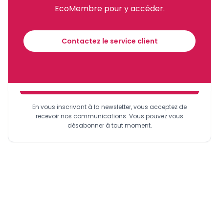
EcoMembre pour y accéder.
ordures ménagères pour laquelle la Douane a mobilisé 118
milliards de FCFA entre 2020 et novembre 2024.
Recevez notre briefing économique et
Lire aussi :
Luc Messi Atangana : « le problème de
financier tous les jours avant 10 heures.
Contactez le service client
l’insalubrité à Yaoundé est dû au déficit des
financements »
Sinscrire a la newsletter
En vous inscrivant à la newsletter, vous acceptez de
recevoir nos communications. Vous pouvez vous
désabonner à tout moment.