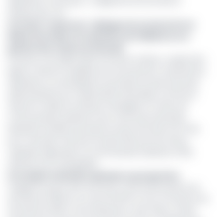
disposition ne suit pas », a déploré le DG du Feicom,
banque des CTD.
Lire aussi :
Cameroun : dialogue de sourds entre la
Mairie de la Ville et le ministère de l’Habitat sur la
gestion des ordures à Yaoundé
Pourtant, le 24 juillet 2023, le Premier ministre, Joseph Dion
Ngute a fixé les modalités de recouvrement, reversement,
répartition et centralisation du produit du droit d’accises
spécial destiné aux Collectivités territoriales (CTD) pour
assurer la collecte d’ordures ménagères. En effet, les
communautés urbaines et les communes devraient
bénéficier de 95% du produit du droit d’accises soit 17,5%
pour Yaoundé, 17,5% pour Douala, 35% pour les autres
capitales régionales et communautés urbaines et 25%
réservés aux municipalités.
Un compte à dotation spéciale en perspective
Soulignons que le droit d’accises a été institué dans la loi
de finances 2019 sur un taux de 0,5% et revu à 1% dans la loi
de finances 2022. Le DG d’Hysacam, Jean-Pierre Ymele,