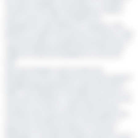
des ordures ménagères a été abordée ce 7 mai 2025 à
Yaoundé, lors d'une table ronde présidée par Célestine
Ketcha Courtes, la ministre de l’Habitat et du
développement urbain (Minhdu), en marge des « états
généraux sur la gestion des ressources en déchets». Il s'agit
en effet, des assises convoquées par le gouvernement au
regard de l'insalubrité persistante dans les villes du pays
malgré de nombreuses interpellations au sommet de
l'État.
Selon dame Menguele, cadre à la Division des
participations et des contributions de la Direction générale
du Budget (DGB) représentant le ministre des Finances
(Minfi), « l’État débloque 15 à 26 milliards de Fcfa par an » à
travers deux mécanismes : la subvention directe et le droit
d’accises sur les ordures. Le Cadre du Minfi reconnaît
l’insuffisance des moyens de l’Etat qui doit supporter 90%
de la facture annuelle de la tâche contre 10% pour la
plupart des communautés urbaines et communes
bénéficiaires. A Yaoundé par exemple, le besoin est estimé