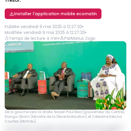
Trésor.
Installer l'application mobile ecomatin
Publiée
vendredi 9 mai 2025 à 12:27:20
Modifiée
vendredi 9 mai 2025 à 12:27:20
Temps de lecture
4
min
Par
Marius Zogo
De la gauche vers la droite: Naseri Paul Bea (gouverneur du Centre),
Elanga Obam (Ministre de la Décentralisation) et Célestine Ketcha
Courtes (Minhdu)
Au Cameroun, la question des financements de la gestion