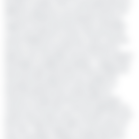
des pains et céréales (+3,5%). Le niveau général des prix a
également augmenté au cours des douze derniers mois
en raison principalement de la progression des prix du
«logement, eau, gaz, électricité et autres combustibles»
(+3,4%), des restaurants et hôtels (+3,1%) ainsi que des
articles d’habillement et chaussures (+2,6%). Les prix des
services concernant l'entretien et les réparations du
logement, des combustibles, ainsi que ceux des transports
de passagers ont également progressé ». l’augmentation
du prix des produits alimentaires est liée à la faiblesse de
l’offre des produits agricoles due aux changements
climatiques qui perturbent les cycles agricoles et à
l’insécurité persistante dans certaines régions du
Cameroun, de l’approvisionnement limité des grands
centres de consommation à cause de la dégradation de
certains axes du réseau routier ou ferroviaire, et de l’accès
limité aux champs dans les régions du Nord-Ouest et du
Sud-Ouest. Celle du «logement, eau, gaz, électricité et
autres combustibles» s’explique en grande partie par la