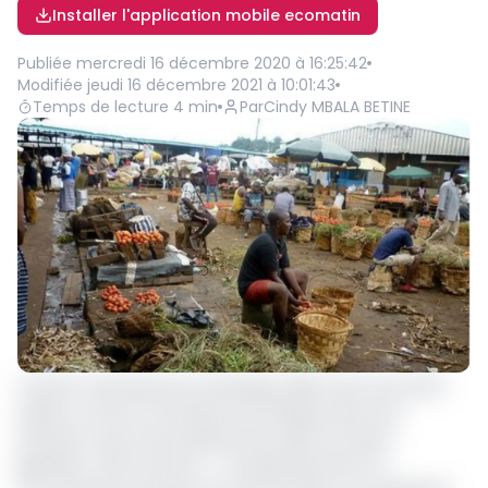
Installer l'application mobile ecomatin
Publiée
mercredi 16 décembre 2020 à 16:25:42
Modifiée
jeudi 16 décembre 2021 à 10:01:43
Temps de lecture
4
min
Par
Cindy MBALA BETINE
L’Institut nationale de la statistique (INS) vient de rendre
public sa note sur l’évolution de l’inflation des neuf
premiers mois et les perspectives 2020. De façon
générale, l’INS note que : « comparativement au
ème