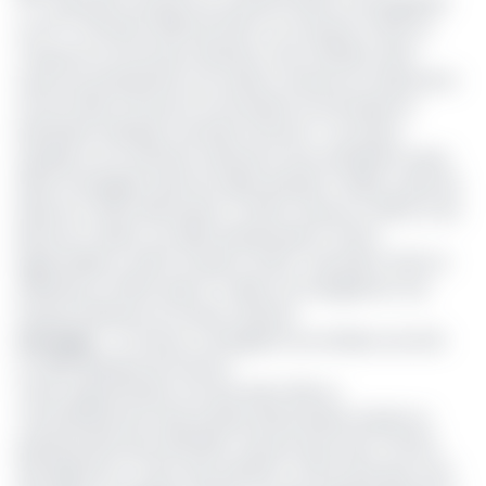
2
trimestre, les prix à la consommation ont progressé
ème
au 3
trimestre 2020 de 0,6%. En se situant à 2,5% en
moyenne sur les douze derniers mois, l’inflation, bien
qu’encore persistante, est restée contenue en deçà de la
norme fixée à 3% par la Commission Economique et
Monétaire d’Afrique Centrale (Cemac) ». De façon
spatiale, sur le territoire national, le taux d’inflation le plus
élevé s’enregistre dans les villes de Buéa (+3,8%), suivie de
Maroua (+3,1%), Bafoussam (+3,0%), Garoua (+2,9%) et de
Bertoua (+2,6%). Les villes de Bamenda (+2,4%),
Ngaoundéré (+2,3%), Douala (+2,2%), Yaoundé (+2,1%) et
d’Ebolowa (+0,9%) quant-à-elles ont enregistrent une
hausse inférieure au niveau national.
Lire aussi
:
La Cemac a enregistré une inflation de 2,0%
en 2019 (Banque de France)
Cette augmentation est due selon l’INS au
«renchérissement des produits alimentaires résulte en
grande partie de la flambée des prix des fruits (+9,4%),
des légumes (+7,2%), des viandes (+4,0%) ainsi que ceux