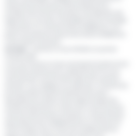
hausse des prix des loyers effectifs payés par les
locataires, des services d’entretien et de réparation des
logements et ceux des combustibles (bois de chauffage
notamment). Du Côté des articles d’habillement c’est
plutôt l’accroissement des prix des articles d’habillement
et des articles chaussants.
Lire aussi
:
Cameroun: le taux d’inflation au premier
trimestre 2020
A ces trois facteurs l’on peut aussi ajouter les biens locaux
et les biens importés qui ont augmenté de 2,1% sur les
neufs premiers mois de l’année, après 1,9% au premier
semestre. Ceci s’explique tout d’abord par « la hausse des
prix des produits importés résulterait des actions
spéculatives de certains acteurs depuis la baisse des
activités d’importation en raison de la Covid-19 qui sévit
fortement dans les pays fournisseurs. La hausse des prix
des produits locaux s’expliquerait par la contraction de
l’offre en liaison avec la crise socio-politique dans les