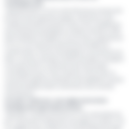
cosmétique local
L’agroalimentaire (+4,3 %) a été affecté par la hausse des
prix des intrants agricoles (engrais, carburants) et des
matières premières primaires (maïs, sucre), amplifiée par
des sécheresses sporadiques en Afrique centrale en 2024.
Selon la Banque mondiale, le coût du maïs a augmenté de
12 % en un an, impactant directement les filières de
transformation comme la boulangerie et la production de
bière. Le secteur chimique et pharmaceutique a enregistré
une hausse de 5,5 %, portée par l’essor des produits
cosmétiques locaux. Cette croissance s’inscrit dans un
mouvement global de valorisation des ingrédients naturels
africains (baobab, karité), recherchés sur les marchés
internationaux.
Lire aussi :
Cameroun : aux origines de la chute
drastique des exportations de bois
Cependant, certaines branches ont connu des baisses de
prix, notamment la fabrication d'ouvrages en métaux (-0,5
%), suggérant des conditions de marché différentes telles