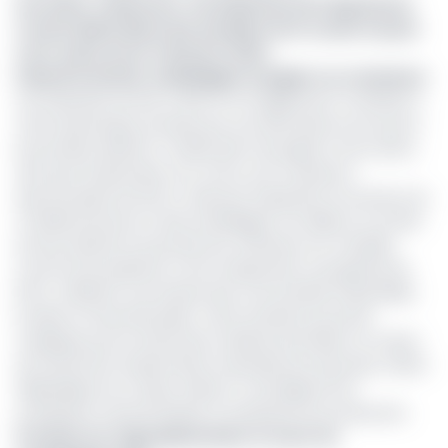
Lire aussi :
Cameroun : les industries de l’imprimerie
et de la fabrication des meubles font reculer les prix
sorti-usine au 1er trimestre 2024
Industrie du bois, emballages et papier en croissance
Les industries du bois (+8,9 %) ont également contribué à
cette dynamique, portées par une demande accrue pour
les produits dérivés. La fabrication de papier et de carton,
ainsi que l’imprimerie, ont connu une croissance
spectaculaire de 33,2 %, tirée par l’expansion du secteur du
conditionnement et des emballages. Par ailleurs, le travail
du bois destiné à la production d’articles non meublés
(comme les palettes ou les charpentes) a progressé de
8,9 %, reflétant une hausse des commandes industrielles
locales et internationales. Cette tendance pourrait
s’expliquer par la rareté des matières premières, en raison
de restrictions d’exportation imposées par des pays voisins
(République du Congo, Gabon), contraignant les
entreprises camerounaises à revaloriser leur production.
Pression sur l’agroalimentaire et essor du