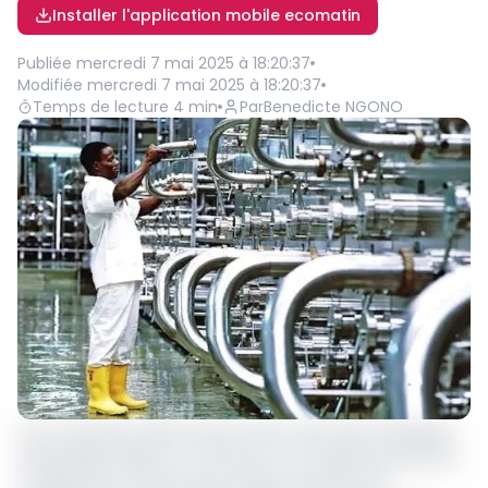
Installer l'application mobile ecomatin
Publiée
mercredi 7 mai 2025 à 18:20:37
Modifiée
mercredi 7 mai 2025 à 18:20:37
Temps de lecture
4
min
Par
Benedicte NGONO
Au 4e trimestre 2024, les prix sortie-usine des entreprises
industrielles basées au Cameroun ont augmenté de 5,9 %
en glissement annuel, selon l’Indice des prix de la