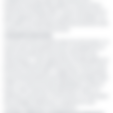
production industrielle (IPPI) publié le 5 mai par l’Institut
national de la statistique (INS). Ce bond contraste avec la
quasi-stagnation observée en variation trimestrielle (-0,4
%), révélant une dynamique inflationniste persistante dans
certains secteurs clés de l’économie.
L’extractif en tête de file
Le secteur extractif, principal moteur de cette hausse, a vu
ses prix sortie-usine grimper de 10,2 %, principalement en
raison de l’envolée des revenus liés à l’extraction des
hydrocarbures. « Cette augmentation annuelle signale une
pression inflationniste significative dans ce secteur clé de
l'économie camerounaise », souligne l’INS. À cette période,
le prix du baril de pétrole avait dépassé les 95 dollars (selon
l’OPEP+), en raison de tensions géopolitiques (conflits au
Moyen-Orient, réduction des exportations russes). Les
opérateurs camerounais, comme Perenco, ont ainsi ajusté
leurs stratégies tarifaires pour compenser les coûts
croissants d’exploration et de production.