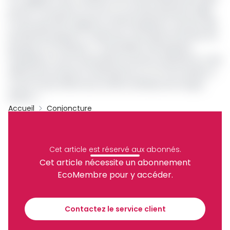
qu'une concurrence accrue ou une demande plus faible.
À noter que l’IPPI s’appuie sur 103 entreprises couvrant 328
produits/entreprise, 177 gammes, 48 classes d’activité, 38
groupes et 24 divisions. « L’échantillon d’entreprises
enquêtées couvre l’ensemble du secteur industriel et a été
sélectionné suivant la méthode de cut-off, de manière à
couvrir environ 80% de du chiffre d’affaires de chaque
division ».
Accueil
Conjoncture
Cameroun
INS
Inflation
Ippi
Archive
Partager
Cet article est réservé aux abonnés.
Cet article nécessite un abonnement
EcoMembre pour y accéder.
Recevez notre briefing économique et
financier tous les jours avant 10 heures.
Contactez le service client