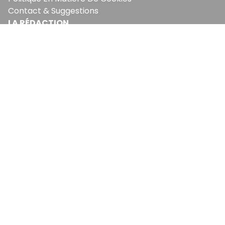
Contact & Suggestions
LA RÉDACTION
Qui Sommes-Nous?
Nous Rejoindre
Notre Équipe
Lettre Du DP
Recevez notre briefing économique et
financier tous les jours avant 10 heures.
Sinscrire a la newsletter
En vous inscrivant à la newsletter, vous acceptez de
recevoir nos communications. Vous pouvez vous
désabonner à tout moment.
EcoMatin SRL : BE1003.413.035