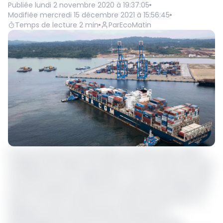
Publiée
lundi 2 novembre 2020 à 19:37:05
Modifiée
mercredi 15 décembre 2021 à 15:56:45
Temps de lecture
2
min
Par
EcoMatin
Le Port autonome de Kribi (PAK) et la Bourse des valeurs
mobilières de l’Afrique centrale (Bvmac) viennent de créer
une plateforme de collaboration. C’est au travers de celle-
ci qu’une opération de levée de fonds de 400 milliards de
Francs CFA, sera menée sur le marché financier pour la
réalisation de la seconde phase d’extension et