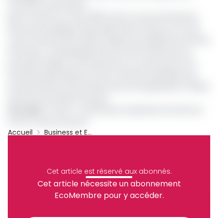
nouveaux actionnaires
Mis en service en mars 2018, le port en eau profonde de
Kribi, qui revendique le plus grand tirant d’eau sur la côte
ouest-africaine (16 mètres), dispose actuellement de deux
terminaux. Le développement de cette infrastructure
portuaire intègre sur le long terme, la construction d’un
terminal hydrocarbures et d’un terminal minéralier pour
l’acheminement des produits issus de l’exploitation minière
dans les profondeurs du pays.
Lire aussi
:
Cemac : l’actionnaire majoritaire de la Bvmac
met en vente ses parts
Accueil
Business et Entreprises
Pak
BVMAC
Archive
Partager
Cet article est réservé aux abonnés.
Cet article nécessite un abonnement
EcoMembre pour y accéder.
Recevez notre briefing économique et
financier tous les jours avant 10 heures.