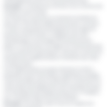
d’aménagement du Port en eau profonde de Kribi.
Lire aussi
:
La Chambre de commerce veut construire des
entrepôts au port de Kribi
Les travaux en vue portent sur l’extension du linéaire de
quai, avec 700 mètres additionnels qui seront consacrés
au trafic conteneurisé; le prolongement de la digue de
protection de 675 mètres ; la réalisation des zones
d’entreposage et de stockage (30 hectares de terre-
pleins) ; la construction sur la digue d’un terminal aluminier
et d’un terminal à hydrocarbures ; ainsi que la construction
des bâtiments supplémentaires et l’extension des voiries
et réseaux divers.
Pour l’implémentation du projet d’extension du PAK, le
prestataire chinois China Harbour engineering compagny
(Chec) procèdera aussi à la fabrication, la fourniture et la
mise en place des équipements, dont 5 portiques de quai
STS, 15 portiques pneumatiques de parc RTG, 3 chargeurs
pour conteneurs vides, 25 tracteurs (120 kN).
Lire aussi
:
Port de Kribi : Kpmo ouvre son capital à de