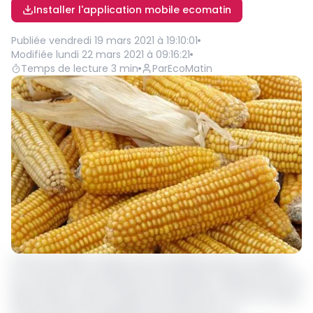
Installer l'application mobile ecomatin
Publiée
vendredi 19 mars 2021 à 19:10:01
Modifiée
lundi 22 mars 2021 à 09:16:21
Temps de lecture
3
min
Par
EcoMatin
Le 18 mars 2021, marque une nouvelle ère pour la culture
du maïs dans l’arrondissement de Bankim, département de
Mayo-Banyo, dans la région de l’Adamaoua. Ceci en faveur
du lancement de l’Agropole de production, de