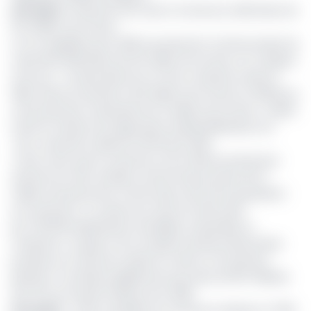
Lire aussi
:
Production de maïs: le Cameroun déficitaire de
0,6 millions de tonnes
L’on se rappelle qu’en 2019, la production Camerounaise de
maïs était déficitaire de 0,6 million de tonnes
,
et ce depuis
trois ans.
«
La demande est en forte croissance dans la
filière. Elle est estimée à 2,8 millions de tonnes en 2019 pour
une production nationale de 2,2 millions de tonnes » faisait
savoir le ministre de l’Agriculture Gabriel Mbairobe, lors
d’un conseil de cabinet le 28 février 2019.
Il faut noter que le Cameroun est le 13ème producteur
africain de cette céréale consommée par plus de 12
millions de personnes. Soit les deux tiers de la population
du Cameroun. La culture du maïs est effectuée
par 700.000 exploitations familiales, artisanales et
modernes. Ce grain, est la troisième denrée alimentaire
produite au Cameroun après le manioc et la banane
plantain. Il contribue également pour plus de 150 milliards
de FCFA au Produit intérieur brut (PIB).
Lire aussi
:
L’office céréalier du Cameroun déclare 47 650