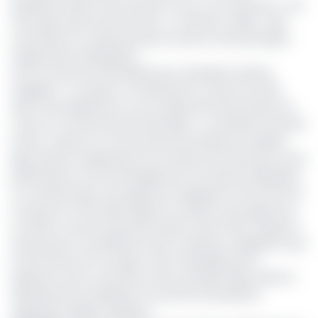
épandeurs directs; 05 charrues à socs, une castreuse ; une
remorque benne de 16 tonnes ; un séchoir mobile ; sept
tractoristes et maintenanciers formés à l’Ecole pratique
d’agriculture de Binguela ».
Pour le maire de l’arrondissement de Bankim Mveing
Angelbert « ce projet va moderniser la culture du maïs
dans l’arrondissement tout en apportant près de 11km de
route et un branchement électrique », se satisfait l’autorité
locale. Toujours sur cette lancée de satisfecit qu’Adrien
Ngo’o Bitomo représentant du ministre de l’Economie, de la
planification et de l’aménagement du territoire (Minepat),
et coordonnateur du programme Agropole s’est dit fier de
e
voir lancer le 49
projet depuis la création du programme
en 2012 et surtout le premier projet version Plan d’urgence
triennal pour l’accélération de la croissance. Rappelons que
le lancement de ce projet a été matérialisé par la
signature d’une convention entre qu’Adrien Ngo’o Bitomo
représentant du Minepat et le porteur principal de
l’agropole Guillaume Ngoula.