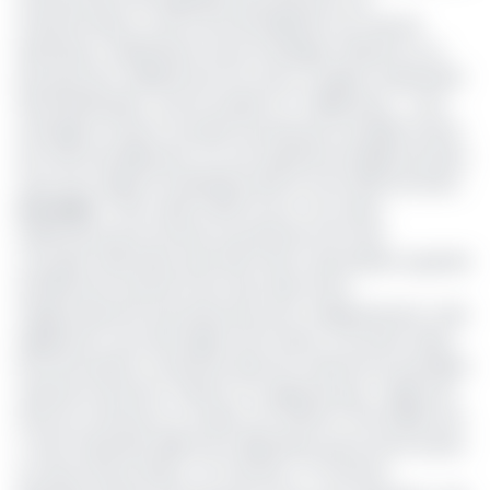
transformation, et de commercialisation du maïs de
Nyamboya. Bénéficiant d’une enveloppe s’élevant à un
peu plus de 2 milliards de Fcfa, avec un apport substantiel
des bénéficiaires qui est évalué à 1,7 milliard de F ; il est
envisagé à travers ce projet la production de 3500 tonnes
de maïs annuellement, sur une superficie de 880 hectares,
avec pour objectif d’atteindre dans le futur 1500 hectares.
Lire aussi
:
L’Etat cède 5 000 ha aux Turcs dans
l’Adamaoua pour booster la production de maïs
Ce projet visionnaire, permettra donc de produire à grande
échelle de la semence de maïs, dans le but
d’approvisionner les producteurs de ce département, mais
également ceux des régions de l’Ouest, et du Nord. Selon
les informations contenues dans les colonnes du quotidien
national Cameroon Tribune, l’on apprend que « l’appui de
l’Etat du Cameroun à ce plan, est chiffré à 746 millions de
F, dont l’essentiel, déjà mis à disposition porte entre autres
sur des intrants divers ; 07 tracteurs ; 07 semoirs