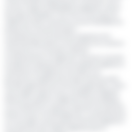
courant devraient progressivement s’amenuiser. S’ils ne
sont pas corrigés, les déséquilibres budgétaires créeront
des risques de liquidité à court terme et des risques de
viabilité de la dette à long terme, pouvant déstabiliser les
perspectives macroéconomiques ».
Les perspectives d’une diminution progressive de la
richesse pétrolière pèsent sur les prévisions de croissance
à long terme et sur la position extérieure.
Les administrateurs ont également noté que le caractère
actuellement expansionniste de la politique budgétaire et
la persistance de faiblesses structurelles et de
gouvernance, amplifiés par les risques externes, posent
des défis significatifs pour l'économie gabonaises. Le FMI a
aussi souligné l’urgence d’une consolidation budgétaire
décisive pour garantir la viabilité des finances publiques,
tout en préservant la capacité à répondre aux importants
besoins sociaux et de développement. Les administrateurs
ont encouragé à une plus grande efficacité budgétaire et
l’accroissement des marges budgétaires grâce à