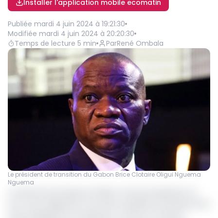
Installer l'application mobile ecomatin
Publiée
mardi 4 juin 2024 à 19:21:30
Modifiée
mardi 4 juin 2024 à 20:20:30
Temps de lecture
5
min
Par
René Ombala
Le président de transition du Gabon Brice Clotaire Oligui Nguema
Nguema
La santé économique du Gabon n’est pas reluisante. En
tout cas le diagnostic du Fonds monétaire international est
sans ambiguïté sur la question. En effet, le Conseil a