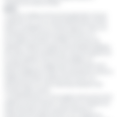
l’adoption de mesures fiscales.
Bémol
Toutefois, le tableau de l’économie gabonaise n’est pas
totalement noir. Car, le conseil d’administration du FMI a
salué la consolidation du Compte Unique du Trésor et la
numérisation des services du gouvernement, et a
encouragé les autorités à remédier aux lacunes, qui
subsistent, relatives à la gestion des entreprises publiques,
de la dette et des investissements, ainsi qu’à la gestion de
la masse salariale et de la fonction publique. Les
administrateurs ont souligné que le renforcement de la
position budgétaire du Gabon sera essentiel pour assurer la
viabilité de la position extérieure de la Cemac. Les
administrateurs ont noté le reporting transparent des
comptes publics récents.
« Les administrateurs ont encouragé le renforcement de la
solidité du secteur financier, notamment en réduisant les
risques découlant du lien souverain-bancaire, en
remboursant les arriérés de l’Etat, et en corrigeant les