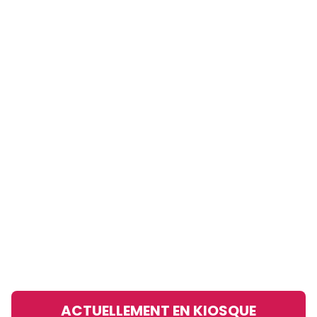
mise en œuvre de la stratégie de relance économique
2021-2323 des autorités. Mais en vain.
ACTUELLEMENT EN KIOSQUE