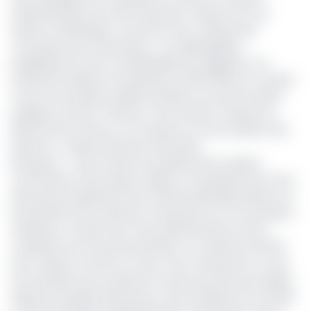
d’administration de cette institution réunie le 24 mai
dernier à Washington, aux Etats-Unis, a diffusé des
conclusions peu rassurantes. « Les déséquilibres
budgétaires se sont considérablement aggravés : les
importants déficits hors pétrole en 2022-2023 ont conduit
à une accumulation rapide d'arriérés, ont porté la dette
publique à environ 70½ pour cent du PIB, au-dessus du
plafond de la Cemac, et ont pesé sur l’accumulation des
réserves », révèle l’institution financière.
Elle ajoute : « Dans l’avenir, les perspectives seraient
confrontées à des risques majeurs. Les perspectives d’une
diminution progressive de la richesse pétrolière pèsent sur
les prévisions de croissance à long terme et sur la position
extérieure, compte tenu d’une diversification encore
modérée hors du secteur pétrolier. La croissance devrait
donc ralentir à environ 2⅔ pour cent à long terme, ce qui
est insuffisant pour relancer le revenu par tête qui stagne
depuis de longues décennies, et les excédents du compte