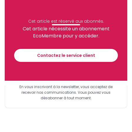
RDC
Félix Antoine Tshisekedi
Archive
Partager
Cet article est réservé aux abonnés.
Cet article nécessite un abonnement
EcoMembre pour y accéder.
Recevez notre briefing économique et
financier tous les jours avant 10 heures.
Contactez le service client
Sinscrire a la newsletter
En vous inscrivant à la newsletter, vous acceptez de
recevoir nos communications. Vous pouvez vous
désabonner à tout moment.