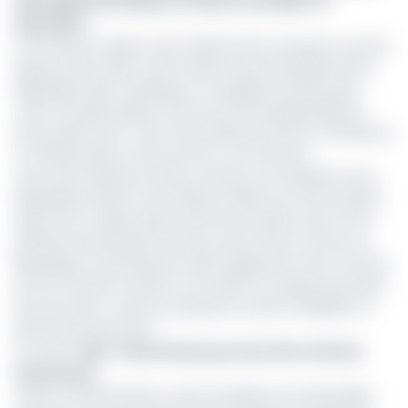
200 millions de dollars en faveur de la RDC en
décembre
Si le Premier ministre Jean-Michel Sama Lukonde, en poste
depuis février 2021, a été maintenu par le président de la
République Félix Tshisekedi, on enregistre l’entrée dans
cette nouvelle équipe à 09 mois de la présidentielle de
deux poids lourds : Jean-Pierre Bemba Gombo à la Défense
et Vital Kamerhe à l’Economie et aux Finances.
Jean-Pierre Bemba Gombo, l'ancien vice-président de la
République de RDC entre 2003 et 2006, qui a été acquitté
après une condamnation de 18 ans de prison par la Cour
pénale internationale (CPI) pour des crimes commis en
République centrafricaine, hérite également de la fonction
de vice-Premier ministre. Il lui revient la charge de pacifier
l’Est de la RDC, voisine du Rwanda où sévit la rébellion du
M23 dans le Nord-Kivu
Lire aussi :
RDC : Patrick Nouh prend la tête d’Activa
Assurances
Quant à Vital Kamerhe, ancien président de l’Assemblée