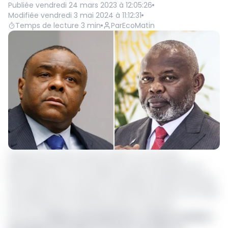
Publiée
vendredi 24 mars 2023 à 12:05:26
Modifiée
vendredi 3 mai 2024 à 11:12:31
Temps de lecture
3
min
Par
EcoMatin
Depuis le 24 mars à minuit, la RDC a un nouveau
gouvernement. De fait, depuis la sortie fracassante de
trois ministres du mouvement politique de Moïse Katumbi
de l’équipe Sama Lukonde en décembre dernier, une odeur
de remaniement ministériel planait à Kinshasa.
Lire aussi :
Balance des paiements : le FMI va mobiliser