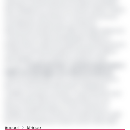
nationale et autrefois directeur de cabinet du président
Félix Tshisekedi, est nommé vice-Premier ministre, ministre
de l’Economie et des Finances. L’homme de 64 ans sort
d’une libération de prison pour une affaire de
détournement de près de 50 millions de dollars alloués à la
construction de maisons préfabriquées militaires et
policiers dans le cadre d’un programme qui devait lancer le
mandat du chef de l’Etat après son élection en 2019, et
dans laquelle il a été totalement acquitté en 2022.
Lire aussi :
Produits pétroliers : la Guinée équatoriale et
la RDC vont développer une raffinerie de pétrole
L’élection présidentielle a lieu en décembre prochain en
RDC et le chef de l’Etat Félix Antoine Tshisekedi est
candidat à sa propre succession. Ce gouvernement aura
donc la lourde mission de conduire le pays vers une
élection aux grands enjeux et, surtout, il permet au
président sortant de conforter ses soutiens dans le cadre
de ce scrutin décisif pour le pays en proie à divers défis.
Accueil
Afrique