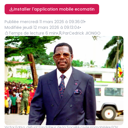
Installer l'application mobile ecomatin
Publiée
mercredi 11 mars 2026 à 09:36:01
Modifiée
jeudi 12 mars 2026 à 09:13:04
Temps de lecture
6
min
Par
Cedrick JIONGO
Victor Fotso, défunt fondateur de la Société civile immobilière FOV