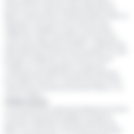
démocratique du Cameroun (Udc) Koupit Adamou
portant sur le sort réservé aux peines alternatives de
liberté. Contenues dans le Code pénal adopté en 2016, ces
dispositions ne sont pas encore au sein d’un texte
d’application. Interpellé à ce sujet, le ministre d’Etat,
ministre de la Justice, Garde des Sceaux, Laurent Esso
assure que leur élaboration est difficile. « La définition des
peines alternatives fait partie d’une loi spéciale. D’un texte
particulier. Actuellement, nous sommes en train de
travailler sur ce texte particulier, en essayant de
comprendre que la spécificité d’une peine alternative,
pour quelqu’un poursuivi à Yaoundé n’est pas la même
chose que pour une personne poursuivie à Batouri, ou à
Garoua ou ailleurs ».
Gardiens de prison
Le second paramètre soulevé par le Minjustice est celui de
la formation des personnels appelés à encadrer les
personnes condamnées à des peines alternatives de
liberté. Pour Laurent Esso, une formation est nécessaire