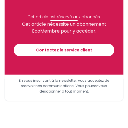
Archive
Partager
Cet article est réservé aux abonnés.
Cet article nécessite un abonnement
EcoMembre pour y accéder.
Recevez notre briefing économique et
financier tous les jours avant 10 heures.
Contactez le service client
Sinscrire a la newsletter
En vous inscrivant à la newsletter, vous acceptez de
recevoir nos communications. Vous pouvez vous
désabonner à tout moment.