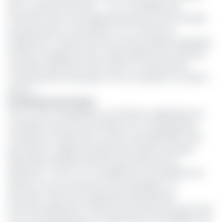
pour ce type de fonction. « Il y a un problème de
formation. Nous avons déjà beaucoup de mal à encadrer
les prisonniers en corvée libre ou en corvée tout
simplement. Il faudra former une autre qualité de gardiens
de prison chargé de suivre chaque détenu pour exécuter
une peine alternative. Parce que là ce n’est plus des
comportements de groupe. C’est un individu à un endroit
donné… »
Promesses non tenues
Face à cette interpellation sur l’entrée en application de
ces peines, qui aura une incidence sur la surpopulation
carcérale, le ministre de la Justice s’est laissé aller à des
promesses. Le dépôt du projet de loi relatif aux peines
alternatives de liberté dans les prochains jours au
Parlement. « Donc il y a un problème et ce problème est
sérieux et nous sommes en train de préparer ce
document. Nous avons déjà saisi l’ensemble des
Procureurs généraux et dans les prochains jours, peut-être,
nous vous présenterons un projet de loi sur la définition de