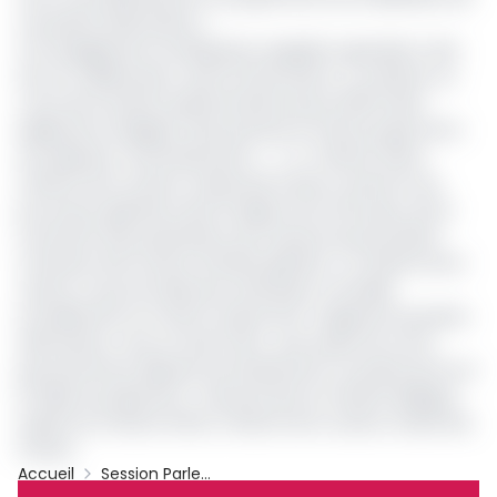
ces peines alternatives »
.
Cet engagement du Minjustice rappelle cependant celui
de son collaborateur Jean De Dieu Momo. Ce dernier, au
cours de la session parlementaire de juin 2019 s’était
également engagé à faire parvenir le même projet de loi
aux députés « prochainement ». « Le ministre d’Etat,
ministre de la Justice, Garde des Sceaux a prescrit aux
procureurs généraux des 10 régions de notre pays, de lui
soumettre des propositions de mesures qui pourraient
constituer des travaux d’intérêt général. Le ministre de la
Justice a reçu les réponses attendues. Il travaille
actuellement sur l’avant-projet de loi régissant les peines
alternatives. Vous ne serez donc pas surpris de voir le
gouvernement déposer prochainement ce projet de loi sur
la table du parlement » assurait alors le ministre délégué
auprès du ministre d’Etat, ministre de la Justice, Garde des
Sceaux.
Accueil
Session Parlementaire De Mars 2021