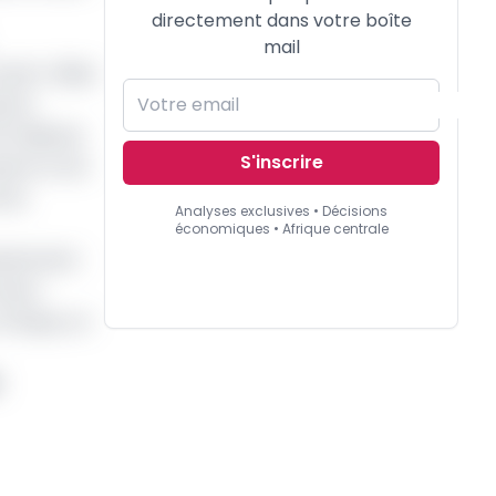
directement dans votre boîte
mail
al+, filiale
tend
 milliards
S'inscrire
nent et de
é du
Analyses exclusives • Décisions
économiques • Afrique centrale
essivement
cteur
Afrique, en