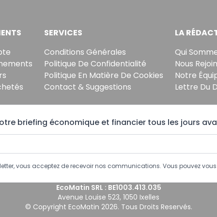
ENTS
SERVICES
LA RÉDAC
pte
Conditions Générales
Qui Somme
nements
Politique De Confidentialité
Nous Rejoi
rs
Politique En Matière De Cookies
Notre Équi
chetés
Contact & Suggestions
Lettre Du 
tre briefing économique et financier tous les jours ava
sletter, vous acceptez de recevoir nos communications. Vous pouvez vo
EcoMatin SRL : BE1003.413.035
Avenue Louise 523, 1050 Ixelles
© Copyright EcoMatin 2026. Tous Droits Reservés.