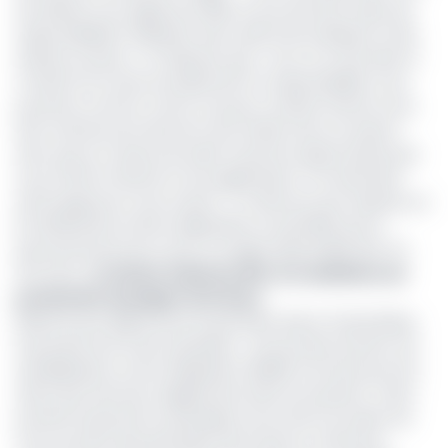
de réitérer mon appel aux filles et aux femmes à plus de
responsabilités l’utilisation des outils informatiques et des
réseaux sociaux ». Et d'ajouter que « tout va si vite dans le
monde 2.0 et sans encadrement et responsabilité, nous
pourrions comme c’est le cas pour certains d’entre nous,
être victimes de sortie de route fatale. Nous ne serions
donc pas en mesure de saisir toutes les opportunités que
nous offrent internet et ses applications. Ce serait bien
dommage pour nous toutes !». Un discours qui s’adosse sur
les différentes actions déployées au quotidien par le
gouvernement pour avoir un usage responsable des TIC.
Lire aussi :
La Cicam réduit de 25% ses ambitions de
production du pagne du 8 mars
Relevons par ailleurs pour la première dame Chantal Biya,
la journée du 8 mars symbolise « une journée d’action, de
sensibilisation et de mobilisation dédiée à la lutte pour les
droits des femmes, l’égalité des sexes et la justice. Cette
journée hautement symbolique nous offre l’occasion de
nous souvenir des pionnières de la lutte et, d’honorer