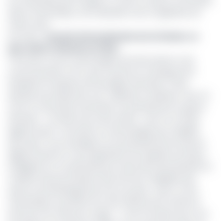
sur l’ensemble des 10 régions. A cette occasion, la Première
dame Chantal Biya, s’est adressée à ses congénères de
même sexe.
Lire aussi :
Journée internationale de la femme: ce
que coûte le 08 mars à l’Etat
C’est donc sur les Technologies de l’information et de
communication (TIC), que va porter le message de la
Présidente fondatrice de Synergies africaines. Cette
dernière qui révèle être une ‘‘utilisatrice studieuse’’ des TIC
voit en ce domaine d’activités un potentiel pour la gente
féminine : « le thème de cette année : ‘‘pour un monde
digital inclusif : innovation et technologies pour l’égalité
des sexes’’ nous renseigne sur le potentiel énorme que le
digital renferme. Il nous appartient de l’exploiter de façon
intelligente et coordonnée pour faire des bonds décisifs en
matière d’autonomisation des femmes, d’égalités des
sexes et de développement de nos pays », peut-on lire.
Chantal Biya va profiter de cette tribune pour inviter les
femmes à en faire bon usage : « c’est l’occasion pour moi