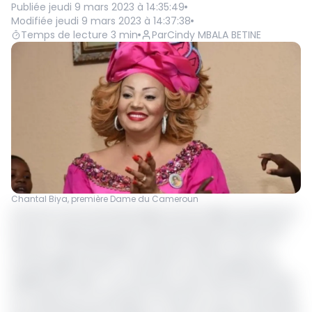
Publiée
jeudi 9 mars 2023 à 14:35:49
Modifiée
jeudi 9 mars 2023 à 14:37:38
Temps de lecture
3
min
Par
Cindy MBALA BETINE
Chantal Biya, première Dame du Cameroun
Comme à l’accoutumée depuis 46 ans déjà, la journée du
8 mars marque la journée internationale des droits de la
e
femme. Cette 38
édition avait pour thème « Pour un
monde digital inclusif : innovation et technologies pour
l’égalité des sexes ». Au Cameroun, des cérémonies riches
en couleurs et en sonorités ont donné à voir et à entendre