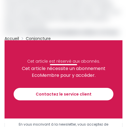
comme il se doit, les femmes de talent qui ont décidé
contre vents et marées de suivre leurs traces ». Rien à voir
avec les différents excès et dérives que l’on observe
durant cette journée.
Lire aussi :
Le personnel d’EcoMatin célèbre le 8 mars
Accueil
Conjoncture
Archive
Partager
Cet article est réservé aux abonnés.
Cet article nécessite un abonnement
EcoMembre pour y accéder.
Recevez notre briefing économique et
financier tous les jours avant 10 heures.
Contactez le service client
Sinscrire a la newsletter
En vous inscrivant à la newsletter, vous acceptez de