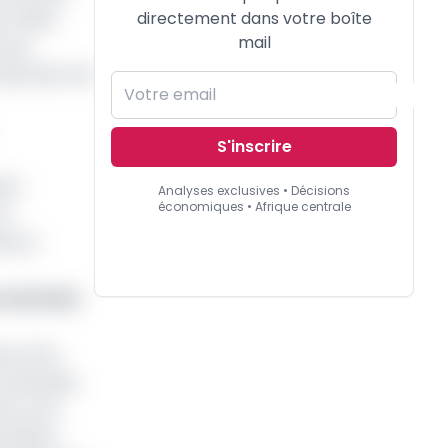
directement dans votre boîte
e valeur
mail
 les
llocution de
S'inscrire
ion
Analyses exclusives • Décisions
économiques • Afrique centrale
et
ême si
 centrales
ce d’un
 achevées,
 sur les
 dollars