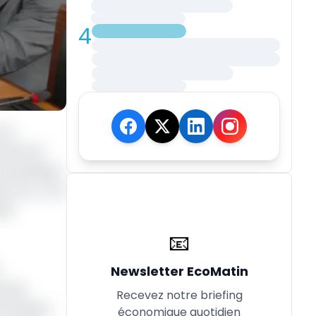
4
 le
erain de
otovoltaïque
e Fcfa. A cet
000
📧
Newsletter EcoMatin
e des
Recevez notre briefing
 activités
économique quotidien