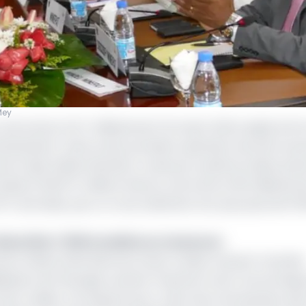
Mey
oit environ 34,7 milliards de Fcfa vient d’être signé entre
eximbank). Cette toute première opération de prêt souv
 du Projet d’électrification rurale par système solaire ph
lué à 146,574 millions d'euros, soit environ 96 milliards d
on 87 centrales, pour un raccordement d’un peu plus de 13 
 électrifier 7 000 localités au Cameroun
ès à l’électricité dans les zones rurales, soutenir l’activité
sation de l’énergie, soutenir l’insertion socio-économiqu
donc utiliser cet espace pour créer leurs entreprises, des