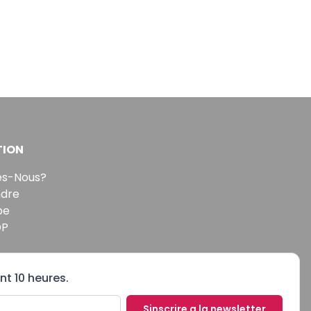
TION
s-Nous?
ndre
pe
DP
nt 10 heures.
Sinscrire a la newsletter