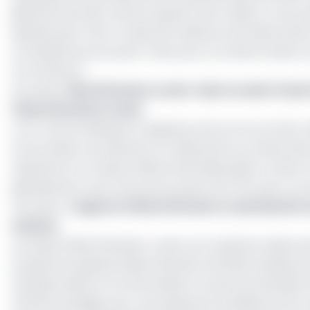
génératrices des revenus, ajouter de la valeur à nos pro
ajoutée peut-être à cause de l’absence de l’électricit
connaissances du savoir-faire pour la transformation s
circonstance.
Lire aussi :
Electrification rurale : Idea Conseil-S
l’électrification rurale
A en croire le Minepat, la signature de cet accord de 
structurelle, la production, le relèvement au niveau des
seulement il y’a assez d’électricité disponible. En plus,
globalement nous retrouvons autour de 75% avec un ac
Lire aussi :
L’Agence d’électrification rurale bientô
solaires
Le projet d’électrification rurale par système solaire ph
programme global d’électrification de 1000 localités 
réceptionnées et fonctionnelles ont permis d’installe
49 240 envisagés pour une puissance installée de 24,2 