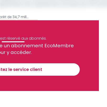
l’augmentation des capacités des centrales avec 50 centra
Afreximbank accorde un prêt de 34,7 milliards de Fcfa au Cameroun pour financer le projet d’électrification rurale
 Rurale
Archive
e est réservé aux abonnés.
site un abonnement EcoMembre
ue et financier tous les jours avant 10 heures.
ur y accéder.
Sinscrire a la newsletter
ez le service client
recevoir nos communications. Vous pouvez vous désabonner à tout moment