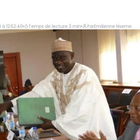
 à 12:52:40
Temps de lecture
3
min
Par
Emilienne Nseme