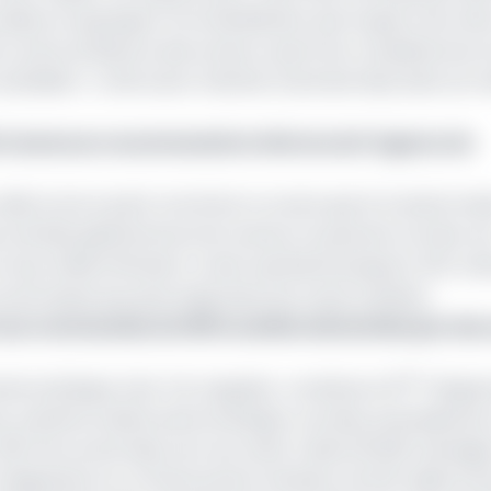
duits et qui jusque-là ne bénéficient pas toujours de cett
é ou de la présence des acteurs ayant les compétences et
ouhaitée », a fait savoir Alamine Ousmane Mey dans son a
tudi Cameroun recommande la réforme de l’Agence de
crédit arrive à point nommé en ce sens que la transformat
 activités génératrices de revenus ne peuvent se faire si 
 le taux d’électrification rurale représente jusqu’ici 40% m
cès beaucoup plus large dans les zones urbaines.
t aux commandes de 350 localités alimentées par des
ème
otovoltaïque, faut-il le rappeler, constitue la 3
séquen
par système solaire photovoltaïque. Les deux précédentes
r 350 microcentrales, de raccorder à date 26 000 ménages
mégawatts et un financement extérieur de 251 millions de