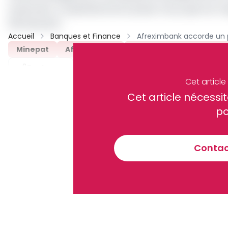
américains. La spécificité de la phase 3 du projet est 
200 kilowatts.
Accueil
Banques et Finance
Minepat
Afreximbank
Agence D’électrification
Partager
Cet articl
Cet article néces
Recevez notre briefing économiq
po
Contact
En vous inscrivant à la newsletter, vous acceptez de 