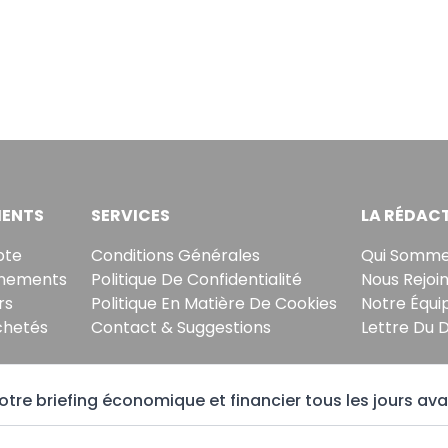
ENTS
SERVICES
LA RÉDAC
pte
Conditions Générales
Qui Somme
nements
Politique De Confidentialité
Nous Rejoi
rs
Politique En Matière De Cookies
Notre Équi
chetés
Contact & Suggestions
Lettre Du 
tre briefing économique et financier tous les jours ava