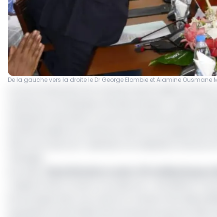
De la gauche vers la droite le Dr George Elombie et Alamine Ousmane 
Un accord de prêt d’un montant de 53 millions d’euros, s
Cameroun et la Banque Africaine d’import-export (Afr
l’institution financière concerne le financement partiel
de 200 localités au Cameroun dont le cout global est éva
effet, les fonds sont destinés à la réalisation d’envir
ménages.
Lire aussi :
Electrification rurale : 874 milliards pour
L’objectif visé à travers ce projet est « d’améliorer l’acc
économique dans ces zones sur la base d’une disponibili
populations particulièrement les jeunes qui pourraient 