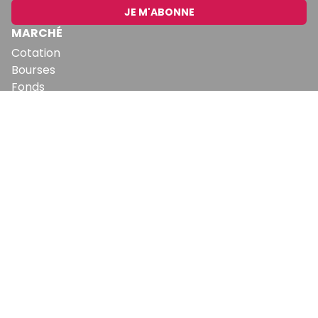
JE M'ABONNE
MARCHÉ
Cotation
Bourses
Fonds
Matières Premières
Convertisseur
ABONNEMENTS
Mon Compte
Mes Abonnements
Newsletters
Articles Achetés
SERVICES
Conditions Générales
Politique De Confidentialité
Politique En Matière De Cookies
Contact & Suggestions
LA RÉDACTION