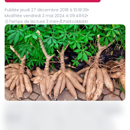
Publiée
jeudi 27 décembre 2018 à 10:18:39
Modifiée
vendredi 3 mai 2024 à 09:49:52
Temps de lecture
3
min
Par
EcoMatin
La société coopérative avec conseil d’administration des
agriculteurs producteurs de manioc de Batouri (
Coop CA
Apmab
), basée dans la région de l’Est au Cameroun,
entend développer ses activités dès l’année 2019. Une