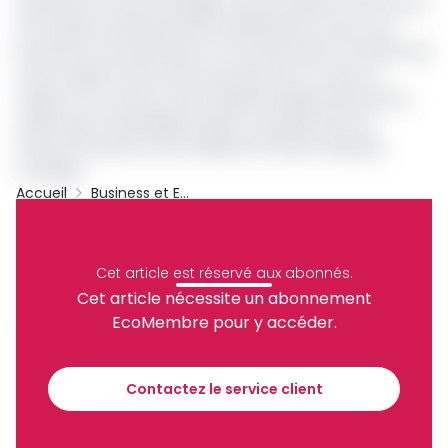
important de cette stratégie, surtout qu’elle se fait encore
de manière artisanale dans les différentes zones où la
production est importante. D’où l’intervention du Pidma qui
a pour objectif d’accroitre la production du maïs, du
sorgho et du manioc, dans l’optique d’approvisionner les
unités agro-industrielles locales. Le programme est
financé à hauteur de 50 milliards FCFA par la Banque
mondiale.
Accueil
Business et Entreprises
Manioc
Pidma
Amidou Mbouombouo
Apmab
Archive
Cet article est réservé aux abonnés.
Partager
Cet article nécessite un abonnement
EcoMembre pour y accéder.
Recevez notre briefing économique et
financier tous les jours avant 10 heures.
Contactez le service client