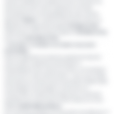
volonté marquée par la signature d’une convention de
financement entre cette coopération et le Projet
d’investissement et de développement des marchés
agricoles (
Pidma
). Ce dernier entend ainsi mettre à la
disposition des agricultures quelque
91 millions FCFA
,
tandis qu’eux-mêmes devront apporter
39 millions FCFA
,
soit au total
130 millions FCFA
.
>> Lire aussi -
Le manioc: un rendez-vous socio-
économique
Selon les explications du directeur général de l’Apmab,
cette société coopérative entend passer à
l’industrialisation de la culture du manioc, en introduisant
notamment le volet transformation
.
«
Nous avons réalisé
des études qui montrent que les techniques traditionnelles
de trempage et de séchage du manioc pour sa
transformation comporte des risques pour la santé des
populations qui consomment la farine obtenue au final
»,
indique
Amidou Mbouombouo
.
Pour y parvenir, l’ambition est de produire annuellement un