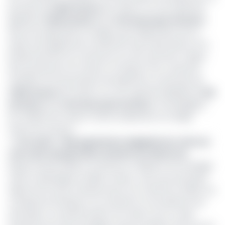
peu plus de
2 500 tonnes
de manioc sur une superficie
globale de
126 hectares
(soit
20 tonnes par hectare
),
Dans ses explications, il indique que l’élaboration de ce
projet vise également la réduction des importations et le
positionnement du Cameroun en tant qu’acteur majeur
de la production du manioc en Afrique. Pour y parvenir,
l’ambition est de produire annuellement un peu plus de
2 500 tonnes
de manioc sur une superficie globale de
126
hectares
(soit
20 tonnes par hectare
), en privilégiant
les variétés de manioc à haut rendement et à faible
teneur de cyanure.
>> Lire aussi -
45 programmes anglophones crées au
cours des cinq dernières années au Cameroun
Depuis l’année 2006, le Cameroun a élaboré une stratégie
visant à développer la filière manioc, avec pour principal
objectif de fournir suffisamment son marché et d’aller à la
conquête de l’Afrique où cet aliment et ses dérivés sont
très prisés. La transformation du manioc est un volet