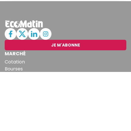
JE M'ABONNE
MARCHÉ
Cotation
Bourses
Fonds
Matières Premières
Convertisseur
ABONNEMENTS
Mon Compte
Mes Abonnements
Newsletters
Articles Achetés