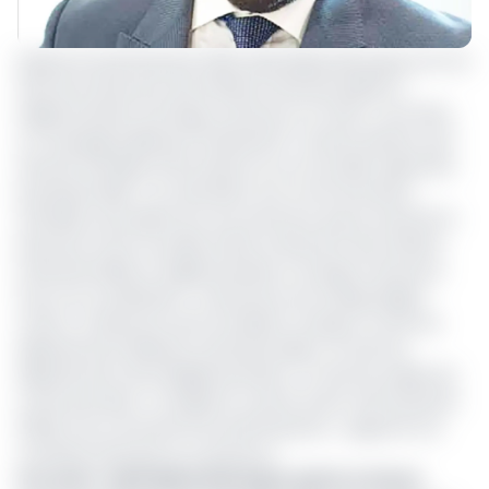
Depuis le lundi 10 janvier 2022, Alain Blaise Batongue est à la
tête de la Direction des Affaires institutionnelles et
réglementaires d’Orange Cameroun. En effet, c’est dans
un message publié par l’intéressé le 7 janvier dernier, qu’il
donnait d’amples informations sur sa nouvelle trajectoire
professionnelle. « En attendant une communication
officielle, j’ai le plaisir de vous annoncer que je vais être le
Directeur d’une nouvelle entité, la Direction des affaires
institutionnelles et réglementaires à Orange Cameroun.
Sous ma coordination : le Directeur de Orange Digital
center ; le directeur de la Fondation Orange ; le chef de
département Relations institutionnelles ; le chef de
département de la Réglementation ; le chef de cellule de
communication. J’ai signé le contrat avant-hier [5 janvier
2022]. Et je commence le lundi 10 janvier », rapporte nos
confrères d’Investir au Cameroun.
Lire aussi
:
Alain Blaise Batongue quitte le Gicam