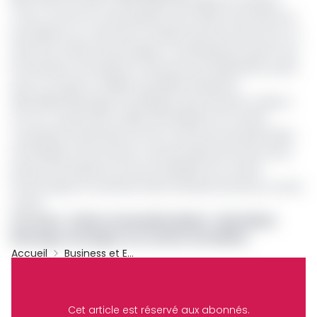
Bien avant le Gicam, Alain Blaise Batongue est d’abord
connu comme l’un des grands noms dans le domaine du
journalisme au Cameroun. Pendant près de trente ans, il a
exercé le métier de journaliste. Il a précisément gravi tous
les échelons, de reporter à Directeur de Publication, poste
qu’il a occupé au célèbre quotidien Mutations.
Alain Blaise Batongue revendique aussi d’autres cordes à
son arc, notamment celles de Président du Comité
consultatif d’orientation du Port autonome de Kribi (PAK) ;
de Président de la section camerounaise de l’Union de la
presse francophone, de Vice-président du Conseil
économique et social de l’Union africaine (Ecosocc), entre
autres.
Lire aussi
:
Affaire Avinash/EcoMatin : Alain Blaise
Batongue témoigne son soutien à EcoMatin
Accueil
Business et Entreprises
Archive
Partager
Cet article est réservé aux abonnés.