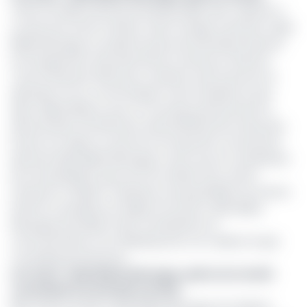
Cette nouvelle aventure professionnelle vient s’ajouter à
un parcours riche et dense. Avant Orange Cameroun, Alain
Blaise Batongue occupait le poste de Secrétaire exécutif
du Groupement inter patronal du Cameroun (Gicam).
C’est le 15 janvier 2021, que ce dernier avait annoncé sa
démission via un communiqué. Il sera remplacé ici par
Aline Valérie Mbono, pour un nouveau poste portant la
dénomination de Directeur exécutif/Directrice exécutive.
Durant son séjour au sein de cet important mouvement
patronal, Alain Blaise Batongue a servi sous la coordination
de trois présidents que sont feu André Fotso, Armel
François et Célestin Tawamba, actuel président du Gicam.
Notons ici qu’après son départ du Gicam, Alain Blaise
Batongue procédait à des consultations en
communication et en lobbying avec son cabinet Scope
Consulting and Services.
Lire aussi
:
Alain Blaise Batongue, pilote du Comité
consultatif d’orientation du PAK