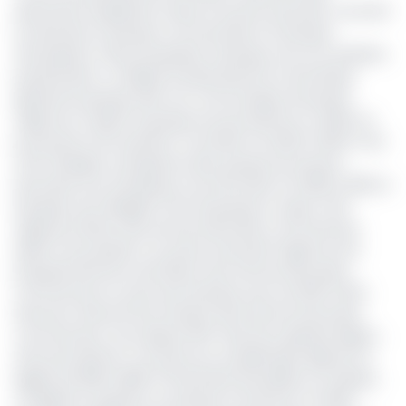
décennies d'expérience dans le secteur bancaire, couvrant
la trésorerie, la banque commerciale et la banque
d'entreprise. Il devra propulser la banque vers son ambition
panafricaine», a indiqué Sunday Ekwochi, le Secrétaire
général du groupe dans son communiqué. Roosevelt
Ogbonna a rejoint le groupe Access bank Plc en 2002, en
provenance de Guaranty Trust Bank. De 2002 à 2004, il est
Chef d'équipe, entreprise locale, groupe de services
bancaires aux entreprises à Access bank. De 2005 à 2010, le
banquier sera désigné Chef de groupe et super Chef
régional, Division des services bancaires commerciaux.
Après 5 ans passés à ce poste, Roosevelt Ogbonna est
propulsé Directeur de Division des services bancaires
commerciaux au sein de la banque, puis, de 2013 à 2017,
Directeur exécutif de la Division des services bancaires
commerciaux. Il est depuis 2017, Directeur général adjoint
d'Access bank Plc. Son parcours académique débute au
Nigéria de 1991 à 1996. À l'Université de Nsukka où il obtient
un diplôme supérieur en banque et finances. En 2003,