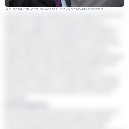
Le directeur du groupe Access Bank Roosevelt Ogbonna
Alors que la banque nigériane Access bank Plc poursuit son
extension en Afrique, ses hauts responsables ont
également engagé un renouvellement des dirigeants. Le
conseil d'administration a décidé de porter au poste de
Directeur général, Roosevelt Ogbonna, en remplacement
d'Herbert Wige. Après plus de 20 ans au sein de cet
établissement de crédits, l'ancien Directeur général adjoint
devient Président directeur général de la filiale bancaire
d'Access bank Plc. Cette ascension intervient au
lendemain de l'obtention d'un agrément pour l'ouverture
d'une filiale au Cameroun. La banque nigériane envisage
exercer sur le territoire camerounais comme banque
universelle.
20 ans d'expérience
Avec l'ouverture d'Access bank Cameroun, le groupe est
lancé dans une dynamique de conquête de l'Afrique:
«C'est un professionnel accompli. Il a plus de deux