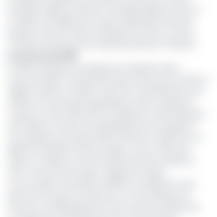
Roosevelt Ogbonna devient comptable agréé associé. Et
en 2009, il est diplômé en Gestion générale de Harvard
Business School. En 2011, le banquier est retenu comme
membre honoraire de la Chartered Institute of bankers.
Au service des PME
En 2015, il participe au programme Graduate senior
executive fellow, à Harvard Kennedy School, puis en 2017, le
nigérian obtient un Master exécutif en Administration des
affaires à la Cheung Kung graduate school of Business.
Toujours en 2017, décroche une Maîtrise en Administration
des affaires à l'Institut de développement de la gestion.
Son expérience professionnelle s'enrichit en 2019 avec un
diplôme d'Analyste financier agréé. C'est en 2021, qu'il
obtient un Master en Droit international des sociétés et
Droit commercial du King's College de Londres.
«Les nouvelles nominations reflètent la solidité de notre
plan de succession à la direction, et notre décision de
renforcer considérablement notre activité de détail tout