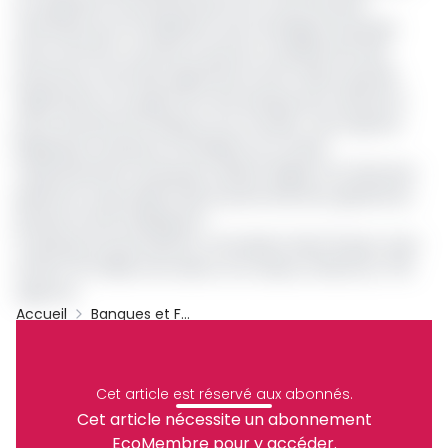
en exploitant le potentiel des Pme et de l'inclusion
financière pour la réalisation de la stratégie du groupe.
Nous sommes convaincus que les compétences des
personnes nommées apporteront de la valeur ajoutée
significative à la quête de notre banque pour devenir la
porte d'entrée de l'Afrique sur le monde», s'est exprimé
Bababode Osunkoya, le Président du Conseil
d'administration du groupe. Herbert Wigwe, l'ex-Directeur
général occupe désormais le poste Directeur général du
groupe Access Holdings Plc.
Le groupe Access bank Plc. est présent dans 13 pays. Avec
environ 45 millions de clients, son réseau s'étend sur 735
agences
Accueil
Banques et Finance
Access Bank Plc.
Archive
Partager
Cet article est réservé aux abonnés.
Cet article nécessite un abonnement
EcoMembre pour y accéder.