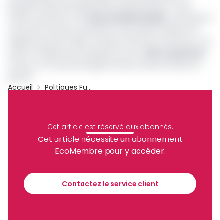
président directeur général de l’interprofession Coton
textile confection cuir,
Edouard Ebah Abada
, a évoqué au
cours de la réunion, la présence de produits textiles non
adaptés pour les milieux chauds comme le Cameroun, car
ayant un faible pourcentage de coton (
25% seulement
)
contre un fort pourcentage de tissus à base de fibre de
pétrole.
Accueil
Politiques Publiques
Minmidt
ANOR
Magloire Mbarga Atangana
Mincommerce
Edouard Ebah Abada
Textile
Cet article est réservé aux abonnés.
Archive
Cet article nécessite un abonnement
Partager
EcoMembre pour y accéder.
Recevez notre briefing économique et
Contactez le service client
financier tous les jours avant 10 heures.