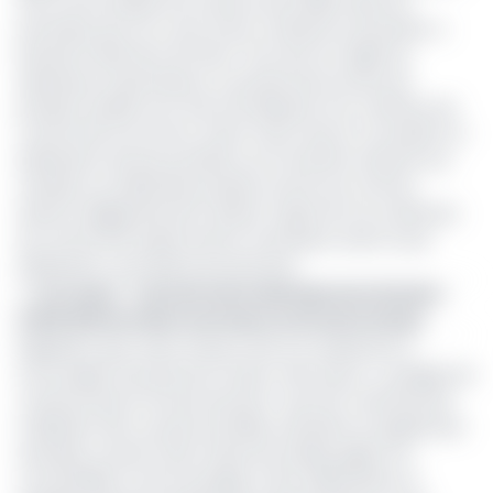
sera communiqué aux acteurs de la filière dans les
prochains jours au cours d’une conférence de presse, a
précisé le directeur de l’Anor. Pour être en règle, les
opérateurs importateurs ou producteurs locaux de
produits textiles sont tenus de disposer d’un certificat de
conformité à la norme, avant toute mise en circulation et
distribution de leurs produits sur le territoire national. Les
vendeurs au détail des produits soumis aux normes
doivent obligatoirement obtenir copies de ces certificats
de conformité auprès de leur fournisseur avant toute
distribution, sous peine de sanctions.
>> Lire aussi -
Journée internationale de la femme :
5.000.000 de mètres de tissus sortis de la Cicam
Rappelons que cette mesure vise non seulement à
encourager la production locale, mais aussi à «
protéger les
Camerounais et l’environnement
» qui sont menacés par
l’utilisation des couches de bébé, serviettes et pagnes par
exemple, souvent faits à base de textiles jugés non
convenables à notre écologie. À titre d’illustration, le