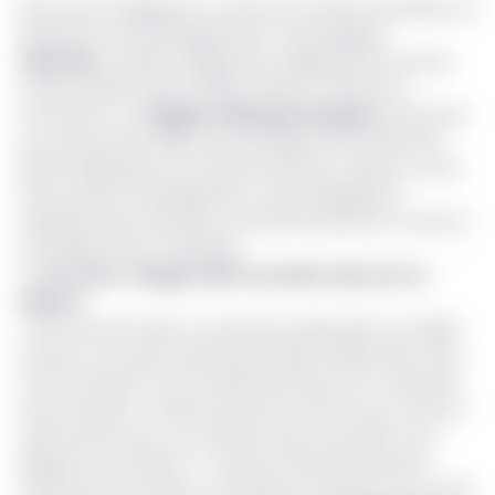
Dans le but d’appliquer la mesure du ministre des Mines, de
l’Industrie et du Développement Technologique
(
Minmidt
), rendant d’application obligatoire les normes
camerounaises dans la filière textile, le ministre du
Commerce, Luc
Magloire Mbarga Atangana
a annoncé
aux acteurs de la filière qu’une équipe de contrôle sera
bientôt déployée sur le marché national. C’était au cours
d’une réunion d’imprégnation et de sensibilisation
organisée à leur attention, la semaine dernière, au sein de
son département ministériel.
>> Lire aussi -
Budget 2019: nouvelles taxes sur la
friperie
«
Nous sommes dans un processus partenarial, il ne fallait
pas que vous soyez surpris que les gens débouchent chez
vous et viennent vous contrôler sans que vous n’ayez été
tenus informés. J’ai donc pris le bon soin de vous convier à
cette réunion pour vous informer que nous allons nous
déployer sur le terrain
». C’est par cette phrase que le
ministre de Commerce, a introduit son propos au cours de