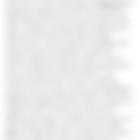
cette réunion. En effet, l’arrêté signé par le
Minmidt
rend
d’application obligatoire les normes camerounaises du
textile. Elaborées conformément aux procédures ISO/CEI,
celles-ci interdisent certains produits chimiques dans la
fabrication des produits textiles (Pagne et linge),
notamment les «
colorants azoïques, formaldéhyde, alkyl
phénol (ethoxylate de nonyphénol, nonyphénol 1),
phtalates, métaux lourds (plomb et nickel)
», et donc la
vente ou la distribution quelconque des produits issus de
ceux-ci sur l’étendue du territoire national. «
C’est
inévitable. Maintenant elle va se faire. En matière de
normes, tant qu’une norme n’est pas rendue d’application
obligatoire, elle est facultative par définition. Mais si elle est
d’application obligatoire, personne ne peut s’y opposer
», a
indiqué le ministre. Toutefois, avant cette mise en
application sans appel, un calendrier des descentes sur le
terrain établi par l’Agence des normes et de la qualité
(Anor
) en collaboration avec le ministère du Commerce,