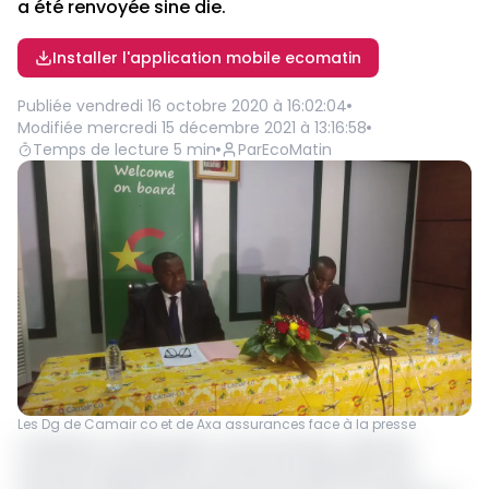
a été renvoyée sine die.
Installer l'application mobile ecomatin
Publiée
vendredi 16 octobre 2020 à 16:02:04
Modifiée
mercredi 15 décembre 2021 à 13:16:58
Temps de lecture
5
min
Par
EcoMatin
Les Dg de Camair co et de Axa assurances face à la presse
L'ambiance n'était guère, une fois de plus, celle des
annonces réjouissantes à la Direction générale de la