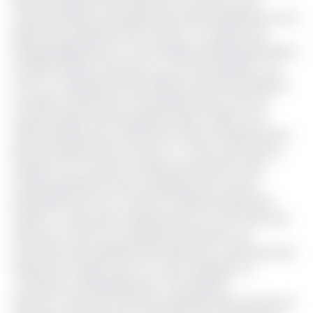
Directeur général d'Axa Assurance Cameroun. Une
curieuse présence qui apporte pourtant partiellement une
réponse aux déboires de la Camair-co. D'après Louis
Georges Njipenji Kuoto, «
les formalités administratives liés à
la Global Aviation Insurance en cours de finalisation, ont
connu un rallongement des délais du fait des procédures
nouvelles consécutives à la pandémie de la Covid-19,
compromettant ainsi la programmation initiale».
Pour
Thierry Kepeden qui confirme les raisons évoquées par le
Directeur général de la Camair-co,
«Il faut savoir que la
situation sur le marché mondial de l'assurance d'une
manière générale est très compliquée de nos jours,
particulièrement sur le marché mondial de l'assurance
aviation. A cause des conséquences du Covid-19 pour les
assureurs et avec les conséquences directes une
contraction des capacités des réassureurs, notamment les
réassureurs aviation qui ont vu leurs capacités se
contracter considérablement
», s'est exprimé
l'assureur. Sauf que, le Directeur général d'Axa Assurances