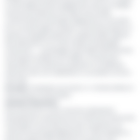
en effet déjà pris divers engagements suite aux multiples
annonces de reprise de vols. Après renvoi, lesdits
consommateurs s'interrogent logiquement sur les effets
de ce nouveau départ manqué. A cette préoccupation, le
Dg de la compagnie aérienne à capitaux publics apporte
des clarifications, sur le volet transport de passagers
notamment : «....
les passagers ayant déjà acheté des titres
de transport et désireux de modifier ou annuler leurs
réservations sont priés de se présenter à nos différents
points de vente, ces modifications ou annulation se feront
sans frais
».
Lire aussi
:
Privatisation de Camair-co : Emirates Airlines et
Qatar Airways en pole position
Question d’assurance
Entre annonces et contre-annonces, déclarations
intempestives et assurances, bon nombre de camerounais
s'interrogent sur les raisons de cette cacophonie. Aux
côtés de Louis Georges Njipenji Kuoto, Thierry Kepeden, le