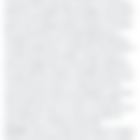
Cameroon Airlines Corporation (Camair-co). Le Directeur
général de la compagnie aérienne publique camerounaise
s'est de nouveau plié à un exercice difficile concernant la
gestion de la compagnie aérienne nationale. Sur la reprise
des vols, précisément, Louis Georges Njipenji Kuoto a
officiellement annoncé la nouvelle qui planait déjà dans
l'air depuis quelques jours: «
la reprise des vols est reportée à
une date qui sera communiquée
». Le Dg de Camair-co
était accompagné dans cet exercice quasi-traditionnel,
de Thierry Kepeden, le Dg de la compagnie d'assurance et
de réassurance, Axa Cameroun. Renvoyés sine die, les vols
commerciaux de la Camair-co avaient pourtant été
annoncés tambour battant par ses dirigeants. La première
date de reprise des vols de ce lundi 12 octobre 2020, a
accouchée d'une souris. A la Camair-co, la reprise des vols
a été habilement mutée en «ouverture des agences»,
l'ajournant pour le vendredi 16 octobre 2020.
Lire aussi
:
Camair-co réceptionne le boeing 737 ukrainien
Plusieurs consommateurs des services Camair-co avaient