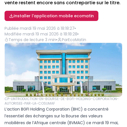
vente restent encore sans contrepartie sur le titre.
Installer l'application mobile ecomatin
Publiée
mardi 19 mai 2026 à 18:18:27
Modifiée
mardi 19 mai 2026 à 18:18:28
Temps de lecture
3
min
Par
EcoMatin
CP-LINTRODUCTION-EN-BOURSE-DE-BGFI-HOLDING-CORPORATION-
AUTORISEE-PAR-LA-COSUMAF
L’action BGFI Holding Corporation (BHC) a concentré
l’essentiel des échanges sur la Bourse des valeurs
mobilières de l’Afrique centrale (BVMAC) ce mardi 19 mai,