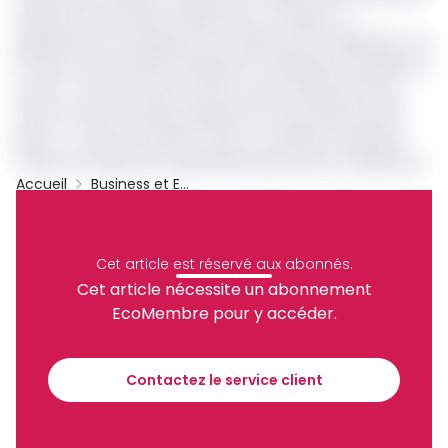
auprès de 1 105 clients révèle que le compteur à
prépaiement est largement accepté par les utilisateurs, du
fait que cette solution améliore et modernise la qualité de
service. Avec les autres actions fortes initiées par Eneo
(lutte contre la fraude, programme mix poteaux bois et
béton…), cette innovation a donc contribué à améliorer
l’indice de satisfaction générale perçue par les utilisateurs.
Accueil
Business et Entreprises
Cameroun
Électricité
Archive
Partager
Cet article est réservé aux abonnés.
Cet article nécessite un abonnement
EcoMembre pour y accéder.
Recevez notre briefing économique et
financier tous les jours avant 10 heures.
Contactez le service client
Sinscrire a la newsletter