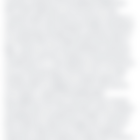
nouveaux compteurs) sont les prépayés installés entre
2017 et 2021. D’après Eneo, tous ceux qui ont eu des
compteurs après cette date-là ne sont pas concernés. La
mise à jour est en effet imposée par l’éditeur international
STS, le partenaire technique d’Eneo, qui prévoit à partir du
24 novembre 2024, de changer de base d’achat dans la
ligne. « Dès lors, tous ceux qui souhaiteraient acheter leur
token doivent avoir leurs compteurs fonctionnels dans la
nouvelle base STS 2. Cette opération se fait tous les 10 ans
et ne concerne pas que le Cameroun. Donc, si un client
souhaite continuer d’utiliser son compteur après le 24
novembre 2024, il a l’obligation de faire la mise à jour de
son compteur », prévient Richard Bebey Black.
Eneo explique en effet que si cette mise à jour n’est pas
effectuée avant le 24 novembre 2024, tous les compteurs
de prépaiement au standard dit STS édition 1 ne pourront
plus accepter les codes de recharges, donc ne pourront
avoir accès à l’électricité. Pour mémoire, l’enquête de
satisfaction menée fin 2020 par le cabinet Visa Cameroun