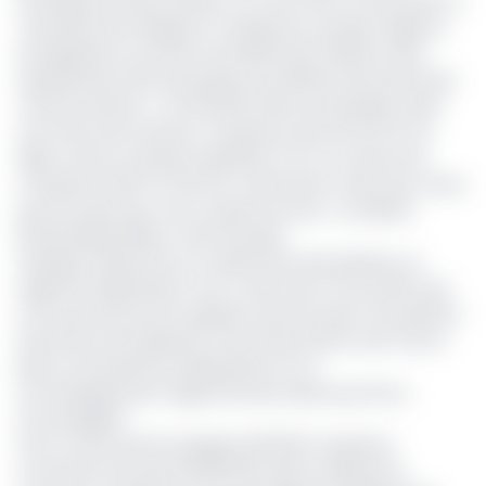
l’entreprise le 15 juin dernier, au cours d’une concertation à
Yaoundé entre l’équipe en charge de ce projet, l’Agence
de régulation du secteur de l’électricité (Arsel) et des
représentants des associations de défense des droits des
consommateurs. « Les 361 000 clients qui devaient subir
une mise à jour de leurs compteurs, plus de 33 372 ont
déjà vu leurs compteurs générés. Et sur ce volume de
compteurs, 83% ont fait eux-mêmes leur mise à jour. Nous
pouvons dire que c’est un grand succès », se félicite
Richard Bebey Black, chef du projet.
Quelques réticences ont néanmoins été relevées, au
regard du différentiel, c’est-à-dire, des 17% de clients qui
n’ont pas effectué la migration, plus de sept mois après le
lancement de l’opération. Eneo dit pourtant avoir mis en
place une batterie de dispositions et un
accompagnement rapproché des clients pour les y
accompagner.
Il est à noter que les quelques 361 000 compteurs
concernés (sur près de 800 000 clients utilisant les