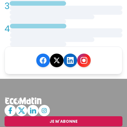
3
4
JE M'ABONNE