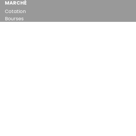
MARCHÉ
Cotation
Bourses
Fonds
Matières Premières
Convertisseur
ABONNEMENTS
Mon Compte
Mes Abonnements
Newsletters
Articles Achetés
SERVICES
Conditions Générales
Politique De Confidentialité
Politique En Matière De Cookies
Contact & Suggestions
LA RÉDACTION
Qui Sommes-Nous?