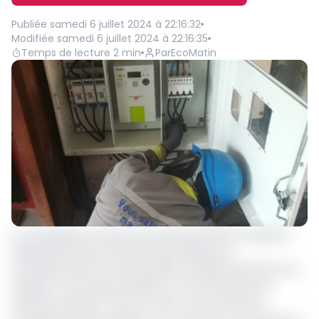
Publiée
samedi 6 juillet 2024 à 22:16:32
Modifiée
samedi 6 juillet 2024 à 22:16:35
Temps de lecture
2
min
Par
EcoMatin
La campagne de mise à jour de plus 361 000 compteurs
prépayés lancée le 05 décembre 2023 par le
concessionnaire du service public de l’électricité Eneo est
réalisée à un peu plus de 83% sur toute l’étendue du
territoire national. C’est du moins ce qu’a annoncé