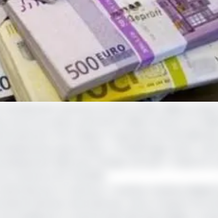
 Development Insurance (ATIDI) en 2021 a déjà un impact 
us avons accordé un prêt de 11,5 millions d’euros (7,5 milli
nnariat de l’ATIDI. Depuis, 47 garantie sont été délivrées
nvestissements dans le pays », a révélé Roger Stuart, chef
estissement (BEI) pour l'Afrique centrale ? C’était le 6 
I au Cameroun le 6 mai 2025.
onds levés par le Cameroun. Toutefois, la devise indiquée 
aires financiers internationaux. Ainsi, en lançant ses act
n est présidé par le Camerounais Kelly Mua Kingsley, comp