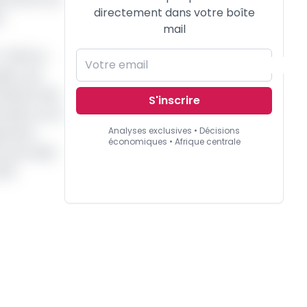
directement dans votre boîte
s
mail
T-CFM) au
lic, aux
obtenir des
S'inscrire
ration ou le
Analyses exclusives • Décisions
ppement
économiques • Afrique centrale
 une cible
30).