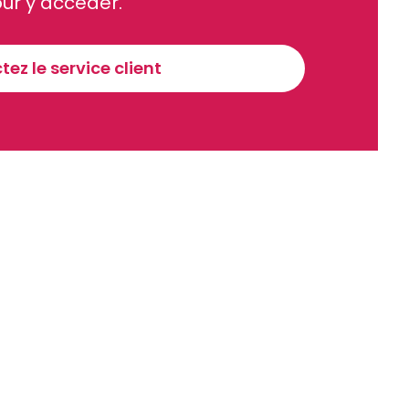
ur y accéder.
Sinscrire a la newsletter
ez le service client
recevoir nos communications. Vous pouvez vous désabonner à tout moment