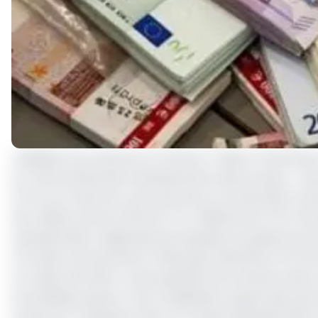
L'adhésion du Cameroun à l'African Trade & Investment
sur l'attractivité des investissements dans le pays. « No
FCFA) au Cameroun, qui a permis son entrée dans l’actio
224 millions d’euros (environ 147 milliards de FCFA) d’i
représentation régionale de la Banque européenne d’inv
l’occasion du lancement officiel des opérations d’ATID
Ce cadre de la BEI n’a pas spécifié la provenance des f
Euros)laisse penser à une mobilisation auprès des parten
Cameroun, l’institution dont le Conseil d’administratio