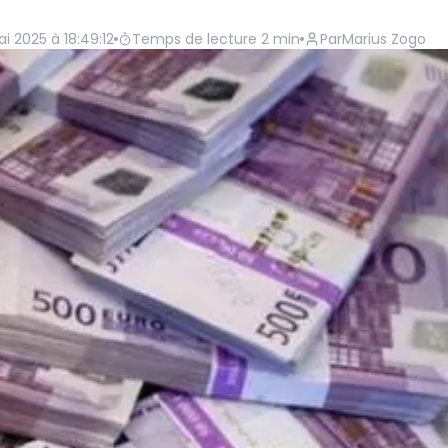
i 2025 à 18:49:12
Temps de lecture
2
min
Par
Marius Zogo