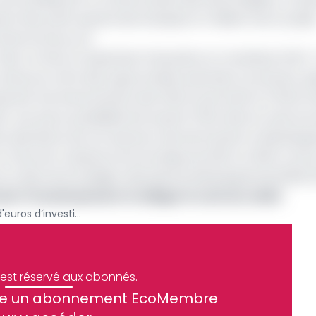
ir des prêts auprès des banques et réaliser leurs projet
frastructures, etc.
résor et de la Coopération financière et monétaire (DG
u Cameroun offre des opportunités aussi bien au secteur pub
arantir les financements des PME et permettre à l'État d'
 une autre possibilité de soutenir l'État dans la restructu
des opérations de cet assureur devrait booster le dévelo
un taux de croissance économique de 3,8% en 2024 contre
s le cadre de Stratégie nationale de développement(SND 
er l’investissement et alléger le coût du crédit
Cameroun : 224 millions d'euros d’investissements mobilisés grâce à ATIDI depuis 2021
e est réservé aux abonnés.
site un abonnement EcoMembre
ue et financier tous les jours avant 10 heures.