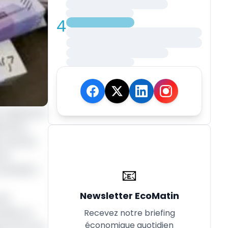
4
significatif
ards de
, attirant
 de
mai 2025 à
📧
Newsletter EcoMatin
(le
ivités au
Recevez notre briefing
économique quotidien
te servir de