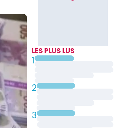
LES PLUS LUS
1
2
3