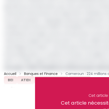
garantie aux entrepreneurs pour leur permettre d’obten
notamment des secteurs de l’agriculture, hôtellerie, in
Pour Moh Sylvester Tangongho, directeur général du T
ministère des Finances (Minfi), l'installation d’ATIDI a
investisseurs étrangers qu’aux entrepreneurs locaux: g
ressources longues à des taux plus ou moins réduits avec
reprofilage de sa dette. C’est dire que le lancement 
économique dans un contexte où le pays a enregistré 
de 8 % en 2030, objectif fixé par le gouvernement dan
Lire aussi :
ATIDI s'installe au Cameroun pour sécuris
Accueil
Banques et Finance
BEI
ATIDI
Manuel Moses
Archive
Partager
Cet articl
Cet article néces
Recevez notre briefing économiq