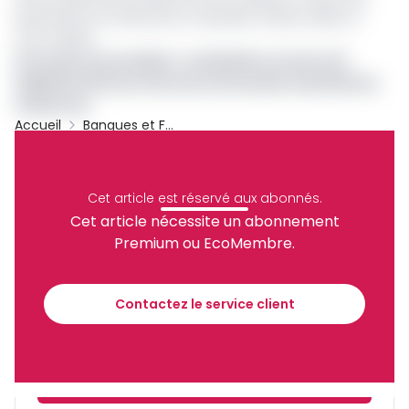
spécificités du référentiel comptable OHADA utilisé en
zone CEMAC.
Lire aussi:
Access Bank : un bénéfice net de 2,43
milliards FCFA au terme de sa 3e année d’activité au
Cameroun
Accueil
Banques et Finance
Cemac
Access Bank
Access Bank Cameroon
Standard Chartered
Access Bank Nigeria
Cet article est réservé aux abonnés.
Partager
Cet article nécessite un abonnement
Premium ou EcoMembre.
Recevez notre briefing économique et
financier tous les jours avant 10 heures.
Contactez le service client
Sinscrire a la newsletter