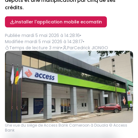
dépôts et une multiplication par cinq de ses
crédits.
Installer l'application mobile ecomatin
Publiée
mardi 5 mai 2026 à 14:28:16
Modifiée
mardi 5 mai 2026 à 14:28:17
Temps de lecture
3
min
Par
Cedrick JIONGO
Une vue du siège de Access Bank Cameroon à Douala © Access
Bank
La filiale camerounaise du groupe bancaire nigérian