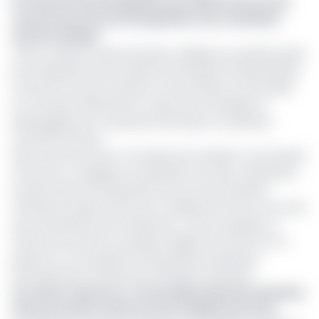
Lire aussi:
[Communiqué] Access Bank Plc (Access)
conclut des accords d’acquisition avec Standard
Chartered Bank
Cette croissance spectaculaire s’explique en grande partie
par l’intégration des activités de Standard Chartered Bank
Cameroun, dont le transfert à Access Bank a été finalisé
en novembre 2025 dans le cadre de la stratégie de
désengagement du groupe britannique sur plusieurs
marchés africains.
Selon des documents consultés par EcoMatin, Access Bank
Cameroun a engagé une opération de fusion-absorption
lui permettant de reprendre l’actif net de Standard
Chartered, évalué à près de 14 milliards de francs CFA, ainsi
que l’ensemble de ses opérations. Cette acquisition a
notamment permis au groupe nigérian de renforcer sa
présence sur le segment des grandes entreprises,
historiquement dominé par Standard Chartered.
Lire aussi:
Cameroun : Access Bank absorbe Standard
Chartered dont l’actif est de 14 milliards de FCFA