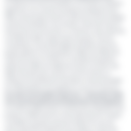
Au-delà de cet effet d’acquisition, les résultats traduisent
également une montée en puissance progressive de la
filiale camerounaise, lancée en 2022, qui continue d’élargir
sa base de clientèle et ses activités, notamment dans le
financement de l’économie. Le Cameroun reste néamoins
une filiale de taille modeste dans le groupe. À titre de
comparaison, Access Bank Nigeria, principal marché du
groupe, génère à lui seul plusieurs milliers de milliards de
nairas de revenus et affiche un total bilan de plusieurs
dizaines de milliers de milliards de nairas. De même, des
filiales africaines plus matures comme le Ghana ou
l’Afrique du Sud présentent des bilans et des portefeuilles
de crédits plusieurs fois supérieurs à ceux du Cameroun.
Lire aussi:
Access Bank Cameroun : L’ascension éclair
d’un nouveau poids lourd (classement des banques)
Les chiffres publiés doivent toutefois être interprétés avec
prudence. Établis selon les normes IFRS dans les comptes
consolidés du groupe, ils peuvent différer de ceux qui
seront présentés localement par la filiale, en raison des