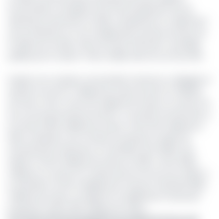
Access Bank a enregistré une forte progression de ses
indicateurs financiers en 2025, marquée par un triplement
de son bénéfice et une multiplication par plus de deux de
la taille de son bilan, selon les états financiers consolidés
publiés par la maison-mère, établis selon les normes IFRS.
D’après ces comptes, Access Bank Cameroon a dégagé un
résultat net de 21,7 milliards de nairas (environ 9 milliards
de francs CFA), contre 6,5 milliards de nairas un an plus tôt,
soit une hausse de plus de 230 %. Le produit net bancaire a,
lui, bondi à 68,2 milliards de nairas, contre 25,1 milliards en
2024, traduisant une montée en puissance rapide de
l’activité.Autre indicateur, le total bilan de la filiale s’est
établi à 1 044,9 milliards de nairas en 2025, contre 396,2
milliards un an plus tôt, tandis que les encours de crédits à
la clientèle ont été multipliés par cinq pour atteindre 185,6
milliards de nairas. Les dépôts ont également fortement
progressé, frôlant 663 milliards de nairas.