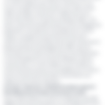
un Contrat d'agence avec l'État du Cameroun en vue
d'ouvrir une ligne de financements d'une valeur de 22,2
millions de dollars, soit près de 14 milliards de Fcfa en
faveur des Petites et moyennes entreprises (PME). C'est
dans le cadre de la deuxième phase du Plan stratégique de
préparation et de réponses à la pandémie de Covid-19
(Psprp), un programme gouvernemental qui vise à
relancer l'activité économique dans le pays, financé par la
Banque islamique de développement (BID). Selon les
informations du ministre de l’Économie, de la Planification
et de l'Aménagement du territoire (Minepat), Alamine
Ousmane Mey, ce contrat d'agence avec le leader du
secteur bancaire du pays est un préalable pour la mise en
œuvre du financement de la BID conformément aux
exigences de la finance islamique.
Lire aussi :
Cameroun : Afriland First Bank a injecté 1
643 milliards de Fcfa dans l’économie en 2023
Dans le détail, Afriland va mettre à la disposition des PMEs
éligibles des fonds nécessaires en vue d'implémenter leurs