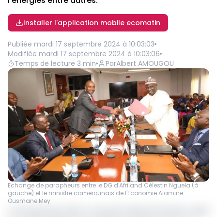
l’énergies entre autres.
Installer l'application mobile ecomatin
Publiée
mardi 17 septembre 2024 à 10:03:03
Modifiée
mardi 17 septembre 2024 à 10:03:06
Temps de lecture
3
min
Par
Albert AMOUGOU
Echange de parapheurs entre le DG d'Afriland Célestin Nguela (à
gauche) et le ministre camerounais de l'Economie Alamine
Ousmane Mey
Le 16 septembre 2024 à Yaoundé, Afriland First Bank a signé