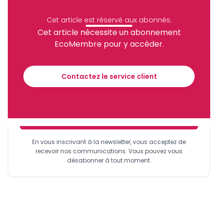
Célestin Nguela
Archive
Cet article est réservé aux abonnés.
Partager
Cet article nécessite un abonnement
EcoMembre pour y accéder.
Recevez notre briefing économique et
financier tous les jours avant 10 heures.
Contactez le service client
Sinscrire a la newsletter
En vous inscrivant à la newsletter, vous acceptez de
recevoir nos communications. Vous pouvez vous
désabonner à tout moment.