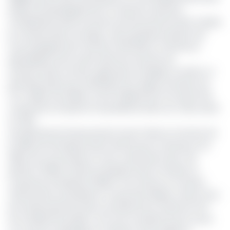
projets de développement et renforcer ainsi leur
compétitivité dans le secteur de l'économie locale. D'après
le coordonnateur du Psprp, cette deuxième phase vise
l'accompagnement d'environ 200 PME au Cameroun,
spécialisées entre autres dans les secteurs de
transformation du bois, agriculture, énergies et autres. La
première phase qui a bénéficié d'un appui à hauteur de
27,4 millions de dollars, soit 16 milliards de Fcfa ayant été
consacrée à la riposte à la pandémie dans son volet santé
en 2021.
Les plafonds de financements seront fixés en fonction de
la taille de l'entreprise étant donné qu’au Cameroun, les
PMEs sont structurées en trois, notamment des Très
petites (TPMEs), Petites entreprises (PE) et Petites et
moyennes entreprises (PMEs). Pour l'heure, le montant
minimal des souscriptions n'a pas été indiqué, mais le taux
de remboursement prévu est plafonné à maximum 6%.
Pour Afriland First Bank, c'est une nouvelle ère qui s'ouvre.