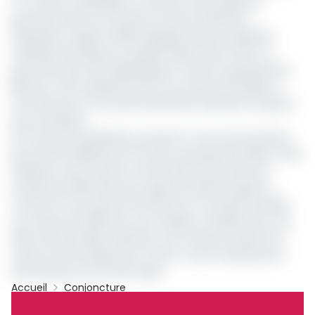
Ce contrat matérialise la confiance renouvelée du
gouvernement du Cameroun envers l'institution
financière. D'après Célestin Nguela, Directeur général
d'Afriland First Bank, je voudrais d'abord dire merci au
gouvernement de la République et aussi au groupe de la
BID pour cette opération que nous venons de réaliser. Il
faut dire que ce n'est pas la première opération du genre
pour la banque.
En 10 ans de coopération, poursuit-il, nous avons pû lever
plus de 100 milliards de Fcfa avec le groupe de la BID. Cette
opération vient à point nommé. Elle nous permet de
soutenir les PMEs dans leur quête de relance après la
Covid-19. Il nous permet de financer et soutenir les PMEs.
Les critères de sélection sont simples, il faudrait être une
PME camerounaise, présenter une certaine activité à la
relance économique post Covid. Il y aura certainement
des études qui vont être faites.
Accueil
Conjoncture
Afriland First Bank
Alamine Ousmane Mey
Bid