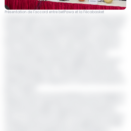
Présentation de l'accord entre betPawa et la Fécabasket
[Publireportage] Au Cameroun, betPawa, la marque de pari
sportif en ligne, est le nouveau partenaire de la Fédération
Camerounaise de Basket Ball (Fécabasket). L'accord de
partenariat a été dévoilé le 2 mai dernier à Yaoundé, lors
d'une conférence de presse. Selon certaines clauses du
contrat présenté au cours des échanges avec les
hommes de médias, betPawa s'engage à œuvrer pour le
développement du sport responsable dans le pays des
Lions indomptables, avec une priorité sur le bien-être des
athlètes de la balle orange pour un tournoi local de plus en
plus compétitif.
Dans le cadre de cet accord, betPawa va accompagner la
Fédération dans l'organisation des évènements sportifs et
aussi primer les équipes vainqueures du championnat
avec un montant de 3,2 millions FCFA tant pour les seniors
messieurs que pour les dames. Il est également envisagé
un probable accompagnement de la Fécabasket à