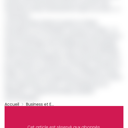
le joueur soit notre premier témoin du fait qu'il a été
rémunéré à temps, instantanément après sa victoire », a-
t-elle ajouté.
C'est la première initiative du genre en Afrique
francophone. Et la Fécabasket a de quoi s’en réjouir. « Je
suis heureux pour ce nouveau partenariat avec betPawa. Il
entre en droite ligne avec la politique que la Fécabasket
essaie de promouvoir, c'est-à-dire à rendre le basketball
riche et enrichir le basketteur d'abord. Nos joueurs sortent
pour aller jouer en Tanzanie ou au Rwanda. C'est grâce au
projet comme Locker Room Bonus. La fédération ne peut
qu'être contente et ça augmentera le nombre de matchs
que chaque joueur va jouer. C'est bénéfique pour la
fédération », a réagi Samuel Nduku, président
de la Fécabasket.
Accueil
Business et Entreprises
Cameroun
BetPawa
Locker Room Bonus
Fécabasket
Archive
Cet article est réservé aux abonnés.