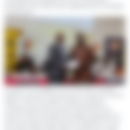
développer des infrastructures adéquates pour la pratique
du sport local.
Au-delà de ces engagements contractuels classiques,
betPawa a annoncé le lancement de "Locker Room Bonus "
(LRB) ou "Prime de vestiaire" de 25$, une initiative
révolutionnaire qui vise à primer instantanément les
joueurs et staffs techniques des équipes vainqueures au
terme de chaque match lors de la compétition au cours
de la saison sportive 2025-2026. Concrètement, il s'agit