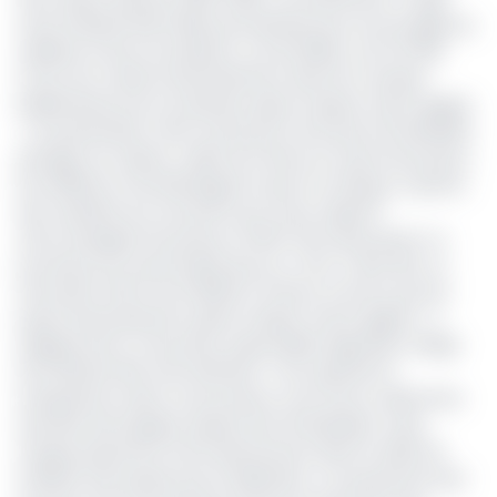
d'une initiative RSE initiée par betPawa pour encourager les
athlètes et leurs encadreurs. Les 25 dollars, soit (14 000
Fcfa) sont versés instantanément dans les comptes
Mobile Money de ces derniers après chaque match gagné.
« Ce partenariat a été motivé par le fait que la Fécabasket
partage nos valeurs, celles de mettre en avant les joueurs,
les athlètes et de développer le sport en Afrique. La prime
des vestiaires est une prime qui a pour objectif
d'accompagner les joueurs, le bien-être des joueurs. Le
processus est aussi simple que ça. C'est-à-dire dire, on
rémunère l'effort de l'athlète à travers un bonus qui est
payé instantanément après chaque match gagné », a
expliqué Anne Tchoumba, responsable régionale, chargé
de l'initiative RSE chez betPawa. « Pour garantir la
transparence dans ce processus, nous avons collecté les
données des équipes auprès de la Fécabasket. Aussi,
chaque payement entre directement dans le walet de
l'athlète sans passer par la fédération. Ce qui permet que