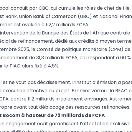
al conduit par CBC, qui cumule les rôles de chef de file,
irst Bank, Union Bank of Cameroon (UBC) et National Finan
ent est évaluée à 52,2 milliards FCFA.
intervention de la Banque des États de l’Afrique centrale
cial de refinancement, dédié aux crédits à moyen terme
eptembre 2025, le Comité de politique monétaire (CPM) de
financement de 31,3 milliards FCFA, correspondant à 60 %
 le TIAO alors fixé à 4,5%.
 et ne vaut pas décaissement. L’institut d’émission a pos
d’exécution effective du projet. Premier verrou : la BEAC 
A, contre 11,2 milliards initialement envisagés. Autrement
propre avant tout déblocage des ressources refinancées.
t Bocom à hauteur de 72 milliards de FCFA
un engagement écrit garantissant l’affectation exclusive
 possibilité de redéploiement vers d’autres usages est e