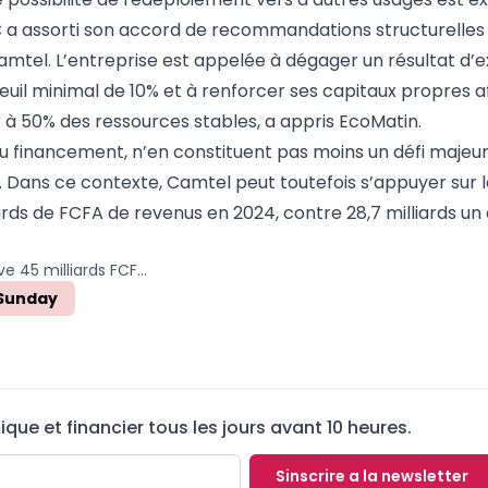
AC a assorti son accord de recommandations structurelles
el. L’entreprise est appelée à dégager un résultat d’ex
 seuil minimal de 10% et à renforcer ses capitaux propres a
 à 50% des ressources stables, a appris EcoMatin.
du financement, n’en constituent pas moins un défi majeu
 Dans ce contexte, Camtel peut toutefois s’appuyer sur
iards de FCFA de revenus en 2024, contre 28,7 milliards un 
Cameroun : Camtel lève 45 milliards FCFA auprès des banques locales pour étendre son réseau mobile
 Sunday
ue et financier tous les jours avant 10 heures.
Sinscrire a la newsletter