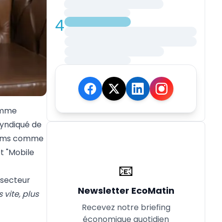
4
amme
syndiqué de
écoms comme
t "Mobile
📧
.
 secteur
Newsletter EcoMatin
vite, plus
Recevez notre briefing
économique quotidien