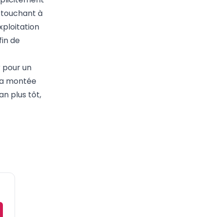
 touchant à
ploitation
fin de
r pour un
 la montée
an plus tôt,