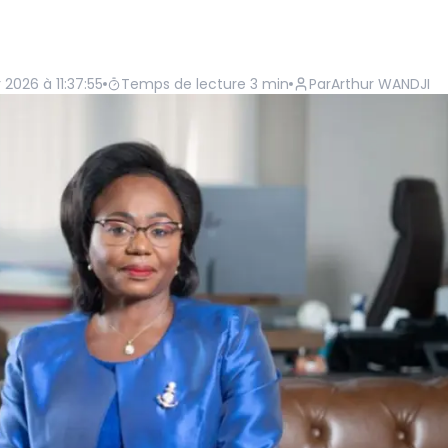
r 2026 à 11:37:55
Temps de lecture
3
min
Par
Arthur WANDJI