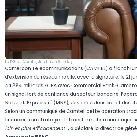
La DG de Camtel, Judih Yah Sunday
Cameroon Telecommunications (CAMTEL) a franchi un
d’extension du réseau mobile, avec la signature, le 21
44,884 milliards FCFA avec Commercial Bank-Camerou
un signal fort de confiance du secteur bancaire, l’opér
Network Expansion" (MNE), destiné à densifier et désatu
Selon un communiqué de Camtel, cette opération tradui
financier à sa stratégie de transformation numérique. 
loin et plus efficacement
», a déclaré la directrice gén
Appui de la BEAC