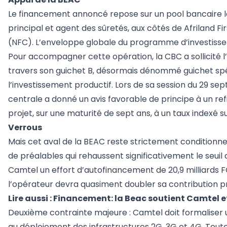
Le financement annoncé repose sur un pool bancaire loc
principal et agent des sûretés, aux côtés de Afriland F
(NFC). L’enveloppe globale du programme d’investissem
Pour accompagner cette opération, la CBC a sollicité l’
travers son guichet B, désormais dénommé guichet spé
l’investissement productif. Lors de sa session du 29 s
centrale a donné un avis favorable de principe à un re
projet, sur une maturité de sept ans, à un taux indexé sur
Verrous
Mais cet aval de la BEAC reste strictement conditionnel
de préalables qui rehaussent significativement le seuil 
Camtel un effort d’autofinancement de 20,9 milliards FCF
l’opérateur devra quasiment doubler sa contribution 
Lire aussi :
Financement: la Beac soutient Camtel e
Deuxième contrainte majeure : Camtel doit formaliser 
au déploiement des infrastructures 2G, 3G et 4G. Toute