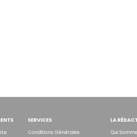
ENTS
SERVICES
LA RÉDAC
pte
Conditions Générales
Qui Somme