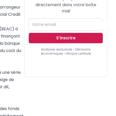
directement dans votre boîte
 arrangeur
mail
cial Credit
 (BEAC) à
 finançant
S'inscrire
 la banque
Analyses exclusives • Décisions
 du coût du
économiques • Afrique centrale
é une série
exige de
 dit,
 des fonds
xplicitement