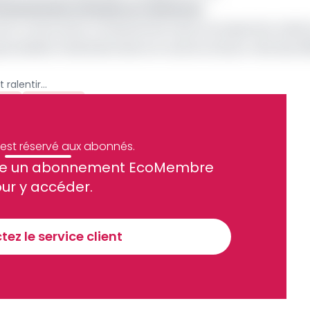
ironnementale en étude au Cameroun
e est un document trimestriel de nature prospective, basé 
ponsables d’administrations et autres acteurs clés des di
Cameroun: Ces facteurs qui vont ralentir l’économie au premier trimestre 2023
ie
Archive
e est réservé aux abonnés.
site un abonnement EcoMembre
ue et financier tous les jours avant 10 heures.
ur y accéder.
Sinscrire a la newsletter
ez le service client
recevoir nos communications. Vous pouvez vous désabonner à tout moment