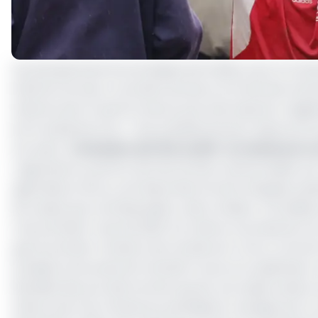
Les perspectives économiques de la Beac pour le Came
d’autres termes, si certains secteurs et branches d’act
d’autres dont la performance pourrait impacter négati
est la substance du « Test prévisionnel de conjoncture 
Lire aussi :
Connexion de l’Est au RIS : le Cameroun va
L’agriculture, poumon de l’économie camerounaise, e
agriculteurs dû au coût élevé des intrants (engrais, pe
de causes qui contribueraient, selon la Beac, à la bais
trois premiers mois de 2023. De même, la production du 
que le premier trimestre de l’année est connu comme le 
la baisse annoncée de l’activité trouve son explication
flambée des prix des intrants qui est une répercussion 
même avec les trimestres précédents marqués par la ma