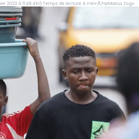
er 2023 à 11:46:41
Temps de lecture
4
min
Par
Marius Zogo