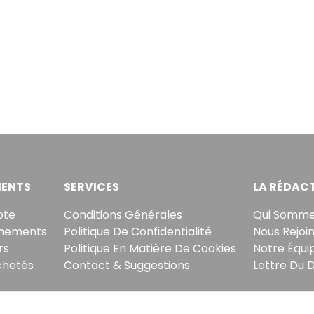
ENTS
SERVICES
LA RÉDAC
pte
Conditions Générales
Qui Somme
nements
Politique De Confidentialité
Nous Rejoi
rs
Politique En Matière De Cookies
Notre Équi
chetés
Contact & Suggestions
Lettre Du 