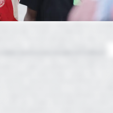
roun au cours du premier trimestre 2023 sont contrasté
ivités devraient connaître une amélioration, tel n’est pas
vement sur l’économie nationale pour une raison ou une a
de la Cemac » que vient de publier la Banque centrale.
 réaliser des économies annuelles de 12 milliards F
st concernée au premier rang. Le manque d’engouement 
sticides etc) couplé à une période de récolte dite morte 
se de la production vivrière (manioc, macabo, maïs…) au c
caoutchouc naturel devrait elle aussi diminuer pour le si
moins florissant de la récolte. En ce qui concerne la fil
 non seulement dans l’immaturité des plantations mais auss
du conflit russo-ukrainien. Des prévisions qui contrastent
turité des plantations et la reprise d’activités de cert