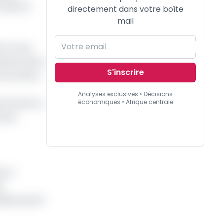
onnes) à
directement dans votre boîte
mail
 fin mars
irecte de la
S'inscrire
tre autres,
Analyses exclusives • Décisions
économiques • Afrique centrale
 intrants et
ments
t un
é
ible pouvoir