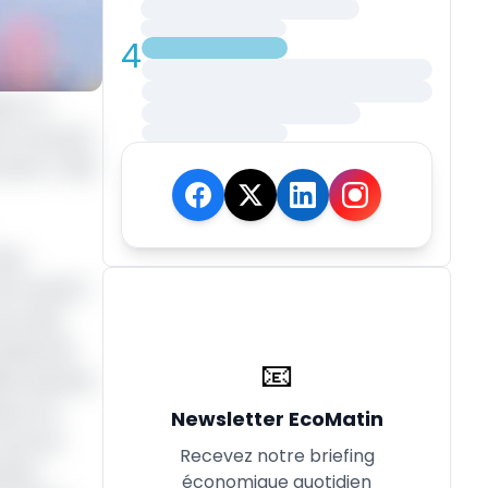
4
es. En
 le cas pour
utre. Telle
des
sont autant
ours des
mple fait
📧
ière banane,
i, à la
Newsletter EcoMatin
 tout de
Recevez notre briefing
aines
économique quotidien