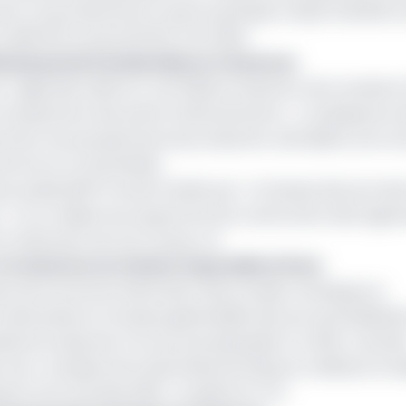
ent Corporation(CDC) ayant participé à 48,20 %(6 903 t
2016 103 tonnes (8,79%) à fin 2022.
érale prend le leadership au Cameroun
s-régionale table sur une faible production de la viande à
e tarissement des points d’abreuvement », conséquence d
ombrir les perspectives de production animalière sont en
d et le vol de bétails.
aux publics(BTP) serait freinée par « la hausse des prix des
s ». Ce, en dépit du programme de construction des loge
 l’exécution de ces travaux-là.
le Cameroun en mission impossible à Paris
es de la branche fabrication des produits chimiques et
 demande et la hausse généralisée des prix qui affaiblirai
trie brassicole n’en est pas épargnée. En effet, l’activit
n de « la baisse de la demande de boissons reflétant le fa
t la fin d’année 2022 », projette le TPC.