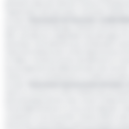
plantations telles que celle de la Cameroon Developm
l’augmentation des exportations de banane chiffrées à 
Lire aussi :
Financement de l’économie : Société Gén
Dans le domaine de l’élevage, l’institution bancaire sou
2023 « plombée par la dégradation des pâturages et l
sécheresse. Autres éléments qui contribueraient à ass
l’insécurité ambiante dans certains départements du Nor
Par ailleurs, l’activité du secteur des Bâtiments et trav
les prolongements des délais de livraison des marché
sociaux en cours d’achèvement et la météo favorable à
Lire aussi :
Financement des économies africaines : 
Quant au commerce, le chiffre d’affaires des entrepris
pharmaceutiques devrait chuter, tiré par la baisse de la
marché déjà dominé par la concurrence déloyale. L’indus
connaîtrait un recul au premier trimestre 2023 en raiso
d’achat des consommateurs après les festivités marquan