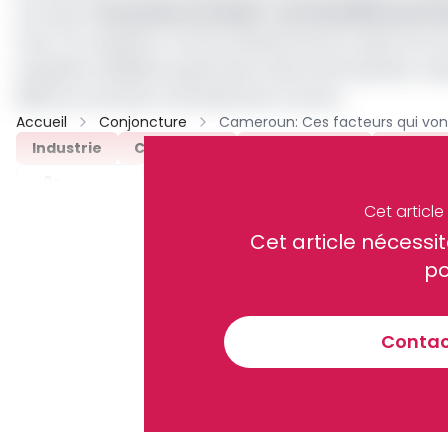
Lire aussi :
Economie circulaire : une fiscalité env
Faut-il le rappeler, le test prévisionnel de conjonctur
enquêtes réalisées auprès des chefs d’entreprises, res
filières et secteurs d’activité de la Cemac.
Accueil
Conjoncture
Industrie
Commerce
Construction
Économ
Partager
Cet articl
Cet article néces
Recevez notre briefing économiq
po
Contact
En vous inscrivant à la newsletter, vous acceptez de 