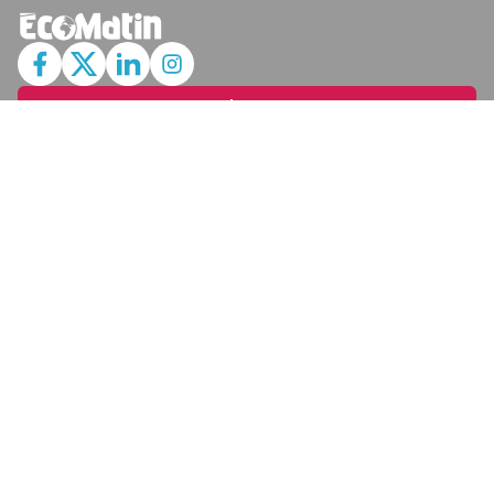
JE M'ABONNE
MARCHÉ
Cotation
Bourses
Fonds
Matières Premières
Convertisseur
ABONNEMENTS
Mon Compte
Mes Abonnements
Newsletters
Articles Achetés
SERVICES
Conditions Générales