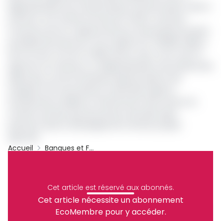
Régionale Bank est la seule banque camerounaise cotée à
la Bvmac. Son entrée en bourse en 2021 a consacré
l’ouverture de son capital social aux actionnaires boursiers
qui détiennent plus de 7% du capital, soit 720,890 millions
de Fcfa avec à la clé 72 089 actions. Avec à son actif 41
agences au Cameroun, La Régionale Bank s’est positionnée
depuis peu comme la banque agricole après avoir
inauguré, le 15 mars dernier, sa première agence
exclusivement dédiée au financement des acteurs du
monde rural ainsi que les porteurs de projet agro-
pastoraux dans le développement de leurs projets
agricoles.
Accueil
Banques et Finance
Cameroun
La Régionale Bank
Archive
Partager
Cet article est réservé aux abonnés.
Cet article nécessite un abonnement
EcoMembre pour y accéder.
Recevez notre briefing économique et