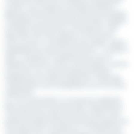
en 2023. Ce qui correspond à une baisse de 82,10% en
glissement annuel, selon les états financiers de la banque,
consultables sur le site de la Bourse des valeurs mobilières
de l’Afrique centrale (Bvmac), où la banque est cotée
depuis 2021. Cette chute, apprend-on du document
source, est due à « l’accroissement des charges, couplé à
la dégradation de l’activité de financement… ». Comparé à
2023, « ce résultat net ne représente qu’un taux de
réalisation de 12,42% sur 50% au moins attendue », poursuit
le document. Pour une productivité plus efficiente,
l’établissement de crédit que dirige le Rev. Charles Rollin
Ombang affirme qu’une réorganisation est en train d’être
implémentée.
Au vu de ce qui précède, il va s’en dire que La Régionale
Bank a poursuivi au 1er semestre 2024, sa dynamique de
contre performance telle qu’entamée en 2023. A cette
période, les résultats financiers de la banque faisaient état
d’une baisse de 32 % du résultat net. L’on attribuait alors