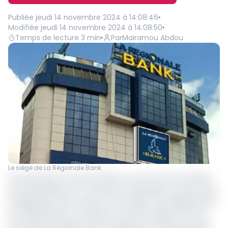
Publiée
jeudi 14 novembre 2024 à 14:08:46
Modifiée
jeudi 14 novembre 2024 à 14:08:50
Temps de lecture
3
min
Par
Mairamou Abdou
Le siège de La Régionale Bank
Les 6 premiers mois de l’année en cours se sont achevés
par des bénéfices en chute pour le banquier camerounais
La Régionale. Entre Janvier et Juin 2024, cet établissement
de crédit affiche un résultat net de 101,1 millions de Fcfa,
contre 564,9 millions de Fcfa réalisés à la même période