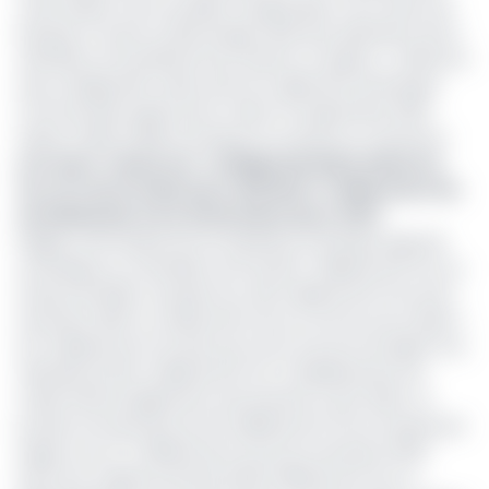
cette baisse à de nouvelles charges liées à son statut de
banque et aussi au démarrage tardif des opérations de la
clientèle sur les plateformes (Systac et Sygma…). Relevons
que La Regionale a décroché son agrément de banque
commerciale auprès de la Cobac en Septembre 2022
faisant d’elle la 18ème banque en activité au Cameroun.
Lire aussi :
Cameroun : La Régionale Bank obtient le
feu vert de la Cobac pour distribuer 1 milliard de Fcfa
de dividendes à ses actionnaires pour 2023
Malgré cette baisse de son bénéfice, la banque agricole
revendique un total bilan actif de 55,7 milliards de Fcfa, en
hausse de 15,8% comparé aux 48,1 milliards de Fcfa du 1er
semestre 2023. Un relèvement de son encours de crédit à
24,1 milliards de Fcfa ainsi qu’un bon encours de dépôt à la
clientèle de 29,4 milliards de Fcfa. L’établissement de
crédit affiche également entre janvier et juin 2024, un
produit net bancaire de 2,9 milliards de Fcfa en hausse par
rapport aux 2,7 milliards de Fcfa du 1er semestre 2023.
Doté d’un capital social de 10,125 milliards de Fcfa, La