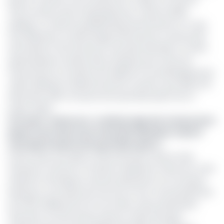
Bastos-Carrefour Sous-préfecture Tsinga. Au total, 50
titres fonciers seront expropriés pour cause d’utilité
publique. Ce décret présidentiel pourrait donner un coup
d’accélérateur au démarrage effectif de la construction
de la phase 2 de l’autoroute Yaoundé-Nsimalen. En effet,
après plusieurs années dans l’impasse pour faute de
financement, la ministre de l’Habitat et du développement
urbain (Minhdu) Célestine Kectha Courtès a procédé le 18
décembre 2023, à la pose de la première pierre de ce
projet urbain.
Lire aussi :
Cameroun : le démarrage des travaux de la
phase 2 de l’autoroute Yaoundé-Nsimalen traine 8
mois après la pose de la première pierre
Environ deux ans après, l’effectivité des travaux reste
attendue. Pourtant, le chantier subdivisé en deux lots a été
attribué à l’entreprise camerounaise Buns et au français
Razel pour une durée de trois ans et d'un coût prévisionnel
de 379,5 milliards de Fcfa. De même, deux partenaires
financiers ont été retenus dans le cadre de projet