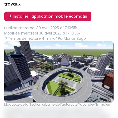
travaux.
Installer l'application mobile ecomatin
Publiée
mercredi 30 avril 2025 à 17:10:55
Modifiée
mercredi 30 avril 2025 à 17:10:55
Temps de lecture
4
min
Par
Marius Zogo
Maquette de la Section urbaine de l'autoroute Yaoundé-Nsimalen
Le président camerounais Paul Biya a signé, le 23 avril
dernier, un décret portant classement au domaine public