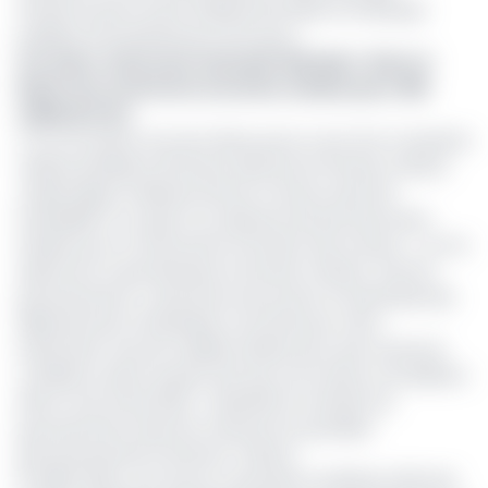
infrastructurel à savoir Afriland First Bank et la Banque
publique d’investissement de France.
Lire aussi :
Autoroute Yaoundé-Nsimalen : Buns et
Razel vont construire la section urbaine pour 380
milliards Fcfa
L’on se souvient tout de même qu’au cours d’un Conseil de
cabinet présidé le 29 février 2024 par le Premier ministre
Joseph Ngute Célestine Ketcha Courtes avait été
interpellée à ce sujet et sa réponse donnait des lueurs
d’espoir pour un lancement imminent des travaux. « Je me
réjouis de ce que Monsieur le Premier ministre, chef du
gouvernement, a donné les instructions à l’ensemble des
départements ministériels concernés par cette
importante voie de mobilité urbaine pour que toutes les
conditions soient réunies afin que ces travaux s’accélèrent
dès le mois d’avril 2024 », déclarait le membre du
gouvernement dans les colonnes du quotidien
gouvernemental Cameroon Tribune.
En juillet 2024, une source contactée au Minhdu affirmait