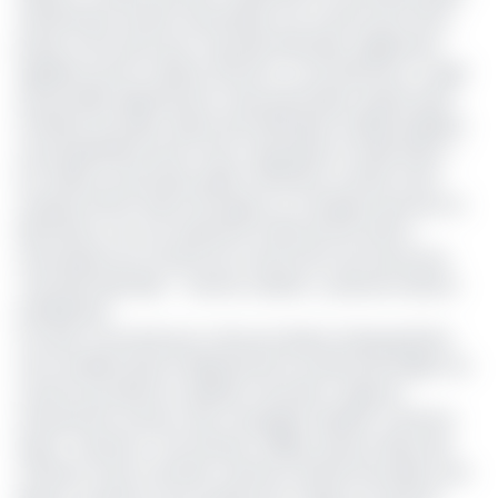
artificiel des terrains nécessaires à la construction de la
phase 2 de l’autoroute Yaoundé-Nsimalen, également
appelée section urbaine (12,3 km). Concrètement, il s’agit
de parcelles appartenant à des particuliers situées dans
l’emprise du projet, désormais déclarées d’utilité publique.
Les propriétaires seront donc expropriés et indemnisés. «
Est classé au domaine public artificiel le corridor d’une
emprise de 50 mètres de large sur un linéaire d’environ 12
kilomètres, soit une superficie totale de 50 ha 80 a,
nécessaires aux travaux de construction de l’autoroute
Yaoundé-Nsimalen – Section urbaine », précise le décret
présidentiel.
Les sites concernés par cette procédure d’expropriation
sont localisés dans le département du Mfoundi (région du
Centre) qui abrite la capitale Yaoundé. Il s’agit de
l’Intersection section rase campagne (Ahala)-Carrefour
Nsam-Carrefour Trois Statues-Oilibya Olezoa-Mess des
Officiers-Poste Centrale-Carrefour Warda-Nouvelle route