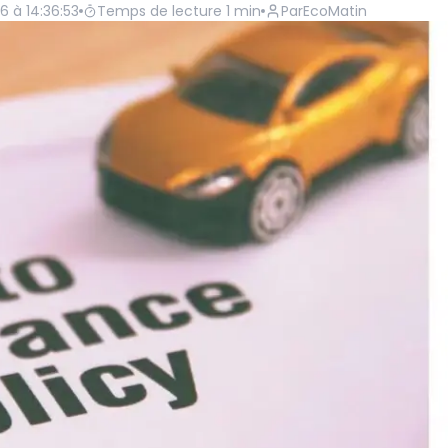
6 à 14:36:53
Temps de lecture
1
min
Par
EcoMatin