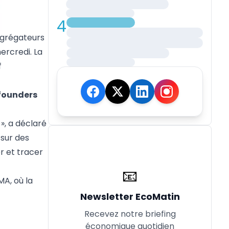
4
 agrégateurs
ercredi. La
f
 founders
», a déclaré
 sur des
r et tracer
📧
MA, où la
Newsletter EcoMatin
Recevez notre briefing
économique quotidien