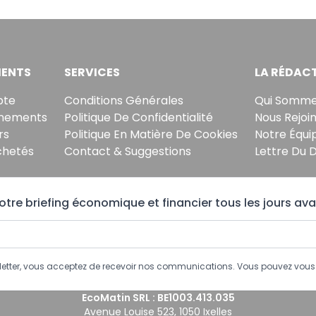
ENTS
SERVICES
LA RÉDAC
pte
Conditions Générales
Qui Somme
nements
Politique De Confidentialité
Nous Rejoi
rs
Politique En Matière De Cookies
Notre Équi
chetés
Contact & Suggestions
Lettre Du 
tre briefing économique et financier tous les jours ava
sletter, vous acceptez de recevoir nos communications. Vous pouvez vo
EcoMatin SRL : BE1003.413.035
Avenue Louise 523, 1050 Ixelles