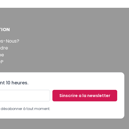
TION
s-Nous?
ndre
pe
DP
nt 10 heures.
Sinscrire a la newsletter
us désabonner à tout moment.