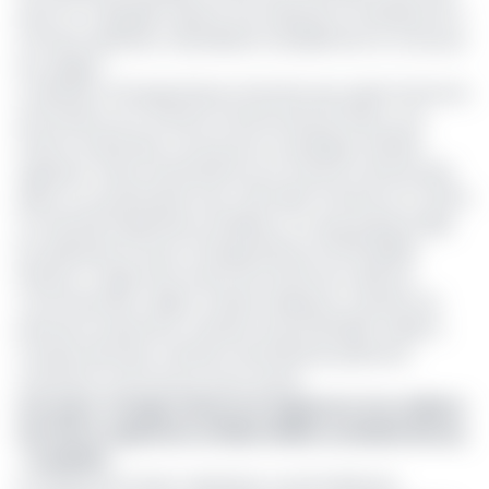
de 0,2 %, à laquelle s’ajoute une redevance forfaitaire de 4
FCFA par opération, alourdissant sensiblement le coût pour
les usagers.
La décision d’Orange Money intervient peu après l’annonce
de l’entrée sur le marché camerounais de Wave, une
fintech américaine connue pour sa politique tarifaire
agressive. Wave interviendra sur le marché camerounais
grâce à un partenariat avec CBC Bank Cameroun et offrira
un éventail d’opérations similaires à ce que propose déjà
les opérateurs locaux (Orange Money et MTN Mobile
Money). Il s’agit entre autres de l’achat de crédit de
communication, dépôt, retraits d’espèces, transfert de
personne à personne, transfert de portefeuille mobile à
compte bancaire, transfert international, paiement
marchant et de facture entre autres.
Lire aussi :
Orange Cameroun augmente d’un milliard
de FCFA le capital de sa filiale dédiée au Mobile Money
– EcoMatin
En Afrique de l’Ouest, l’opérateur a profondément