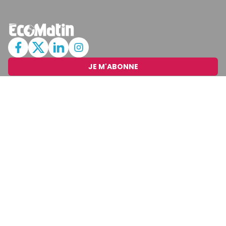
JE M'ABONNE
MARCHÉ
Cotation
Bourses
Fonds
Matières Premières
Convertisseur
ABONNEMENTS
Mon Compte
Mes Abonnements
Newsletters
Articles Achetés
SERVICES