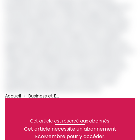
bouleversé le secteur du Mobile money. Au Sénégal et en
Côte d’Ivoire, l’opérateur a séduit les usagers avec des
transferts plafonnés à 1 % et des retraits gratuits, forçant
les géants Orange, MTN et Moov à revoir leur tarification.
Le marché camerounais du mobile money, en pleine
expansion, attise désormais toutes les convoitises. Entre
2019 et 2023, la valeur des transactions est passée de 9 271
milliards à 24 331 milliards FCFA (+162 %), le nombre de
comptes actifs a bondi de 144,4 % pour atteindre 24,23
millions, tandis que 2,4 milliards d’opérations ont été
enregistrées en 2023 (+186,5 %). Le réseau compte
désormais plus de 190 000 points de service.
Accueil
Business et Entreprises
Cameroun
Orange Money Cameroon
Tarif Retrait
Archive
Cet article est réservé aux abonnés.
Partager
Cet article nécessite un abonnement
EcoMembre pour y accéder.