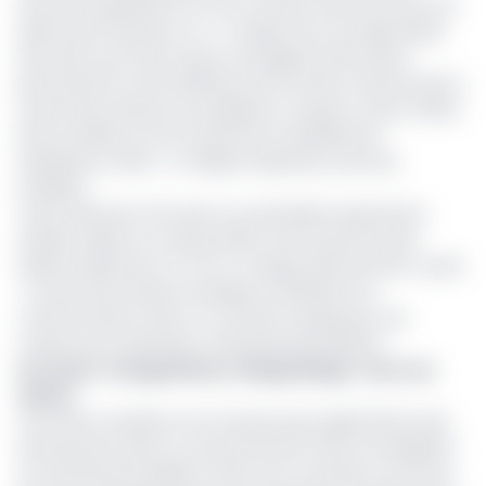
facturait auparavant 1,5 % du montant retiré, les frais sont
désormais ramenés à 1 %. « Il s’agit d’une nouvelle baisse
des tarifs, qui s’inscrit dans une logique d’innovation
permanente et de facilitation de la vie des Camerounais à
travers des solutions accessibles et toujours moins chères.
Notre ambition est de transformer durablement
l’expérience client », a indiqué l’opérateur, joint par
EcoMatin.
Cette réduction fait suite à un précédent ajustement
tarifaire opéré en octobre 2022, où les frais de retrait
étaient passés de 2 % à 1,5 %. Orange affirmait alors vouloir
« trouver des solutions durables au bénéfice du
consommateur, dans un contexte marqué par une
conjoncture nationale et internationale difficile ».
Lire aussi :
Orange Money "Bango Bango" avec ses
clients
Ces efforts tarifaires sont d’autant plus significatifs qu’ils
interviennent dans un environnement fiscal contraignant.
Les transactions Mobile money sont soumises à une taxe