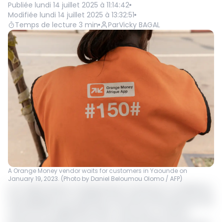
Publiée
lundi 14 juillet 2025 à 11:14:42
Modifiée
lundi 14 juillet 2025 à 13:32:51
Temps de lecture
3
min
Par
Vicky BAGAL
A Orange Money vendor waits for customers in Yaounde on
January 19, 2023. (Photo by Daniel Beloumou Olomo / AFP)
Le 6 Juillet dernier, Orange Money Cameroun a modifié les
frais appliqués aux opérations de retrait effectuées par QR
Code via son application Max it. Alors que ce service