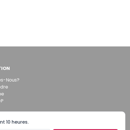
TION
s-Nous?
ndre
pe
DP
nt 10 heures.