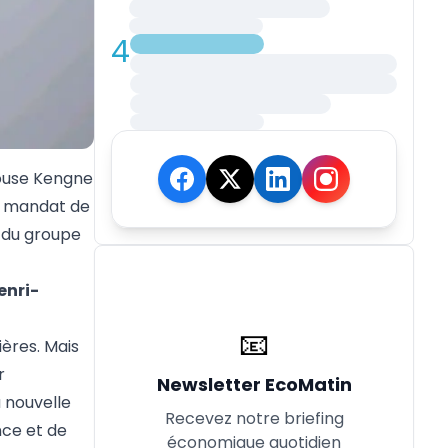
4
pouse Kengne
au mandat de
e du groupe
enri-
📧
ères. Mais
r
Newsletter EcoMatin
 nouvelle
Recevez notre briefing
nce et de
économique quotidien