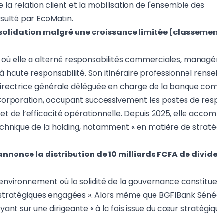
 relation client et la mobilisation de l'ensemble des
sulté par EcoMatin.
olidation malgré une croissance limitée (classemen
 où elle a alterné responsabilités commerciales, managér
haute responsabilité. Son itinéraire professionnel rensei
e directrice générale déléguée en charge de la banque co
g Corporation, occupant successivement les postes de re
t de l’efficacité opérationnelle. Depuis 2025, elle acco
echnique de la holding, notamment « en matière de straté
nonce la distribution de 10 milliards FCFA de divid
 environnement où la solidité de la gouvernance constitue
ions stratégiques engagées ». Alors même que BGFIBank Sén
ant sur une dirigeante « à la fois issue du cœur stratégiq