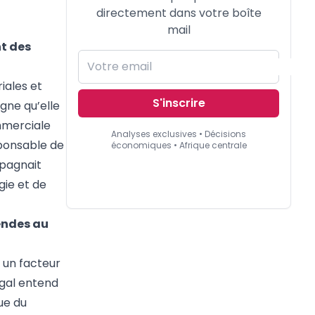
directement dans votre boîte
mail
t des
iales et
S'inscrire
gne qu’elle
mmerciale
Analyses exclusives • Décisions
sponsable de
économiques • Afrique centrale
mpagnait
gie et de
endes au
 un facteur
égal entend
ue du