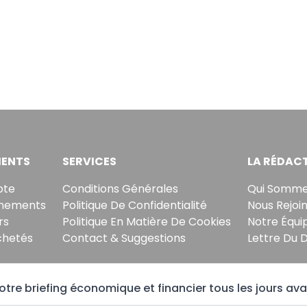
ENTS
SERVICES
LA RÉDAC
pte
Conditions Générales
Qui Somme
nements
Politique De Confidentialité
Nous Rejoi
rs
Politique En Matière De Cookies
Notre Équi
chetés
Contact & Suggestions
Lettre Du 
tre briefing économique et financier tous les jours ava