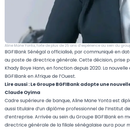
Aline Mane Yonta, forte de plus de 25 ans d’expérience au sein du gro
BGFIBank Sénégal a officialisé, par communiqué en dat
au poste de directrice générale. Cette décision, prise p
Khady Boye Hann, en fonction depuis 2020. La nouvelle
BGFIBank en Afrique de l’Ouest.
Lire aussi :
Le Groupe BGFIBank adopte une nouvelle
Claude Oyima
Cadre supérieure de banque, Aline Mane Yonta est dip
aussi titulaire d’un diplôme professionnel de l’Institut 
d’entreprise. Arrivée au sein du Groupe BGFIBank en 
directrice générale de la filiale sénégalaise aura pou