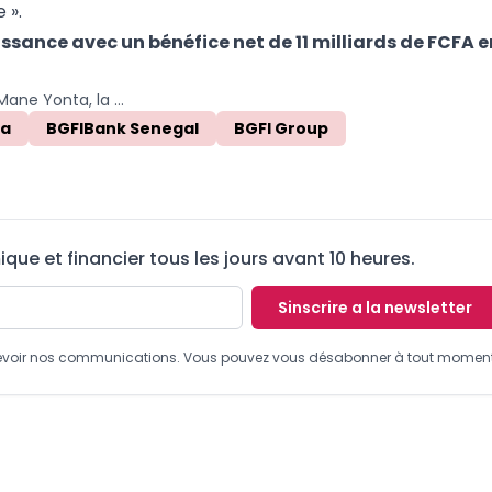
 ».
sance avec un bénéfice net de 11 milliards de FCFA 
Cameroun : qui est Aline Mane Yonta, la nouvelle directrice générale de BGFIBank Sénégal ?
ta
BGFIBank Senegal
BGFI Group
ue et financier tous les jours avant 10 heures.
Sinscrire a la newsletter
recevoir nos communications. Vous pouvez vous désabonner à tout moment