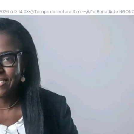
 2026 à 13:14:03
Temps de lecture
3
min
Par
Benedicte NGON