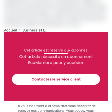
durablement au Cameroun. Cette décision s’aligne à la
volonté de Scania West Africa d’étendre ses activités dans
un autre pays de la région », exprimait François Lechat, DG
Afrique de l'Ouest du constructeur suédois, Scania devant
le Premier ministre camerounais il y a un an.
Accueil
Business et Entreprises
Cameroun
Archive
Partager
Cet article est réservé aux abonnés.
Cet article nécessite un abonnement
EcoMembre pour y accéder.
Recevez notre briefing économique et
financier tous les jours avant 10 heures.
Contactez le service client
Sinscrire a la newsletter
En vous inscrivant à la newsletter, vous acceptez de
recevoir nos communications. Vous pouvez vous