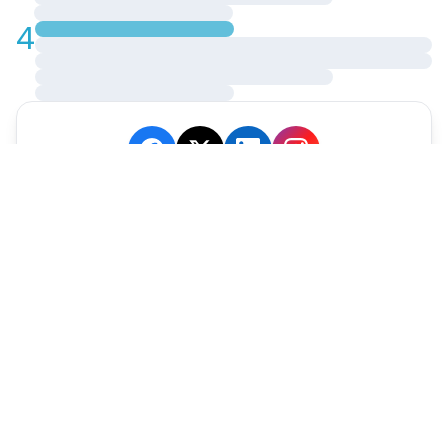
4
JE M'ABONNE
MARCHÉ
Cotation
Bourses