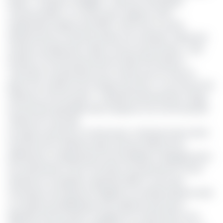
projet « Transport intelligent » dans les métropoles
camerounaises. Le constructeur négocie cette
implantation depuis avril 2022. Cette fois, le cercle
décisionnel du comité de relance du transport urbain par
autobus semble prêt à aller au bout du processus. « Des
études ont été lancées dans les villes de Douala et
Yaoundé, en partenariat avec Scania, pour la mise en
place d'un système de transport par bus […] Les termes de
référence sont bouclés », a déclaré Patrick Moulou Olugu,
économiste spécialiste des transports à la Communauté
urbaine de Yaoundé.
Le projet, porté par le constructeur, s’articule autour de la
fourniture de matériel roulant (environ 600 bus de
différentes configurations) de l’installation d’équipements
de maintenance, de la formation du personnel et d’une
assistance à la gestion opérationnelle. En tant que
fournisseur de solutions intégrées, la société propose aussi
un système de billettique sans espèces ainsi qu’un
dispositif d'information voyageurs en temps réel. Sur la