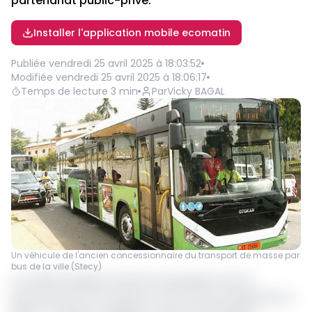
partenariat public-privé.
Installer l'application mobile ecomatin
Publiée
vendredi 25 avril 2025 à 18:03:52
Modifiée
vendredi 25 avril 2025 à 18:06:17
Temps de lecture
3
min
Par
Vicky BAGAL
Un véhicule de l'ancien concessionnaire du transport de masse par
bus de la ville (Stecy)
La société suédoise Scania en pourparlers avec le
gouvernement du Cameroun sur la mise sur pieds de son