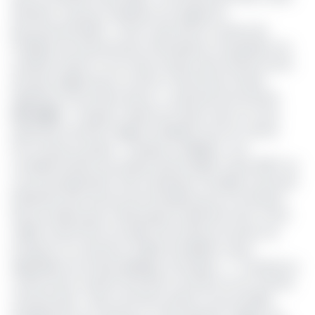
dernière n’a pas pu satisfaire aux exigences
gouvernementales. « STM n’a pas été en mesure de
mobiliser les financements nécessaires à l'acquisition du
matériel roulant et à la mise en place des infrastructures
de base exigées par le contrat, notamment la base
logistique et les arrêts de bus », a précisé l’économiste.
Lire aussi :
Transport urbain de masse: Stecy S.A veut
reprendre l’activité malgré la résiliation de son contrat
Pour Scania, le projet « Transport intelligent » est
complémentaire aux projets de Bus Rapid Transit (BRT) en
cours de préparation avec la Banque mondiale et pourrait
bénéficier des services de l’entreprise pour la fourniture
des bus diesel, gaz et électriques à plancher haut. S’il est
validé, Scania face aux défis structurels du secteur du
transport au Cameroun (faible rentabilité, routes
dégradées, les embouteillages chroniques …). Toutefois, le
constructeur soutient être prêt à se lancer sur le marché
camerounais. « Nous sommes enclins à nous installer