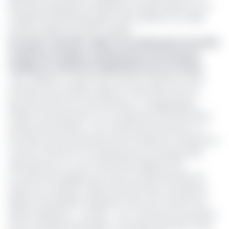
base des propositions antérieures, le projet repose sur un
modèle de partenariat public-privé, adossé à un crédit
acheteur garanti par l'État suédois.
Lire aussi :
Yaoundé : Salem Tours Mfoundi, la nouvelle
société de transport urbain par bus à 6 mois pour
mobiliser le matériel d'exploitation de son réseau
C’est d’ailleurs ce type d’accord que sa branche ouest-
africaine de la société a signé en mars 2024 avec les
gouvernements de Yamoussoukro et Ouagadougou.
Lesdits accords portent sur un projet de fourniture de 34
autobus de 13 mètres ; une camionnette de service ; la
formation de 90 techniciens de la Société de Transport en
commun (Sotraco); la maintenance et l’entretien des
véhicules pour un coût total de 6,8 milliards FCFA.
Il convient de rappeler que cette nouvelle tentative de
relance du transport urbain intervient deux ans après le
départ du précédent exploitant, Stecy SA, et seize mois
après la signature – avortée – d’un contrat de concession
avec la société locale Salam Tours Mfoundi (STM). Cette